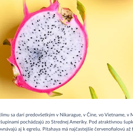
mu sa darí predovšetkým v Nikarague, v Číne, vo Vietname, v Mex
šupinami pochádzajú zo Strednej Ameriky. Pod atraktívnou šupko
vnávajú aj k egrešu. Pitahaya má najčastejšie červenofialovú až f