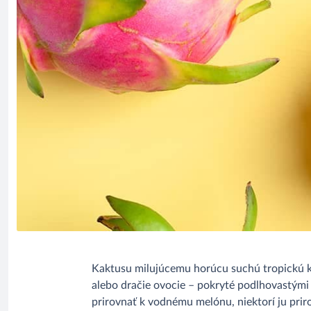
Kaktusu milujúcemu horúcu suchú tropickú klí
alebo dračie ovocie – pokryté podlhovastými 
prirovnať k vodnému melónu, niektorí ju priro