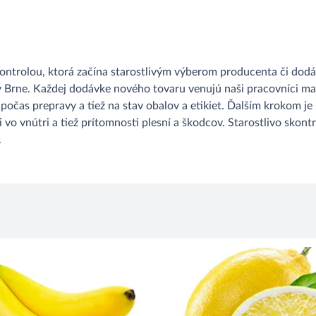
ontrolou, ktorá začína starostlivým výberom producenta či dod
v Brne. Každej dodávke nového tovaru venujú naši pracovníci m
počas prepravy a tiež na stav obalov a etikiet. Ďalším krokom j
i vo vnútri a tiež prítomnosti plesní a škodcov. Starostlivo sko
.