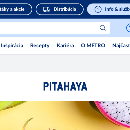
táky a akcie
Distribúcia
Info & služ
Inšpirácia
Recepty
Kariéra
O METRO
Najčast
PITAHAYA