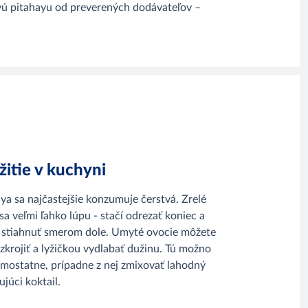
tvú pitahayu od preverených dodávateľov –
itie v kuchyni
ya sa najčastejšie konzumuje čerstvá. Zrelé
sa veľmi ľahko lúpu - stačí odrezať koniec a
 stiahnuť smerom dole. Umyté ovocie môžete
ozkrojiť a lyžičkou vydlabať dužinu. Tú možno
amostatne, prípadne z nej zmixovať lahodný
ujúci koktail.