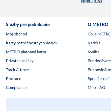
Inšpirujte sa
Služby pre podnikanie
O METRO
Môj obchod
Čo je METR
Karty bezpečnostných údajov
Kariéra
METRO platobná karta
Kvalita
Privátne značky
Pre dodávate
Track & trace
Pre novináro
Protrace
Spoločenská
Compliance
Metro AG