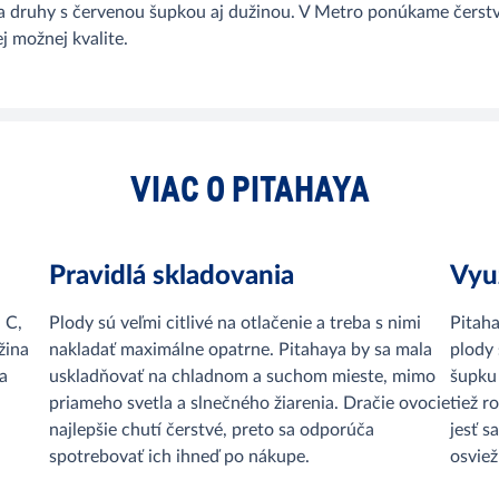
ou a druhy s červenou šupkou aj dužinou. V Metro ponúkame čers
ej možnej kvalite.
VIAC O PITAHAYA
Pravidlá skladovania
Využ
 C,
Plody sú veľmi citlivé na otlačenie a treba s nimi
Pitaha
žina
nakladať maximálne opatrne. Pitahaya by sa mala
plody 
a
uskladňovať na chladnom a suchom mieste, mimo
šupku
priameho svetla a slnečného žiarenia. Dračie ovocie
tiež r
najlepšie chutí čerstvé, preto sa odporúča
jesť s
spotrebovať ich ihneď po nákupe.
osviež