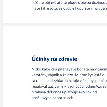
môžete objaviť aj žlté plody s bielou dužin
máte tak istotu, že ovocie kupujete v najvyšš
Účinky na zdravie
Nízko kalorická pitahaya je bohatá na vitamín
karotény, vápnik a železo. Mierne kyslastá du
sa radí medzi výdatné zdroje vlákniny, pomáh
regulovať zažívanie – v juhovýchodnej Ázii sa
pitahaya dokonca uplatňuje ako liek pri
hnačkových ochoreniach.