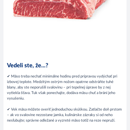
Vedeli ste, že...?
✔ Mäso treba nechať minimálne hodinu pred prípravou vydýchať pri
izbovej teplote. Medzitým ostrým nožom opatrne odstráňte tuhé
blany, aby ste neporušili svalovinu – pri tepelnej úprave by z nej
vytiekla šťava. Tuk však ponechajte, dodáva mäsu chuť a bráni jeho
vysušeniu.
✔ Vek mäsa môžete overiť jednoduchou skúškou. Zatlačte doň prstom
– ak vo svalovine nezostane jamka, kulinárske zázraky si od neho
nesľubujte; správne odležané a vyzreté mäso totiž na reze nepruží.