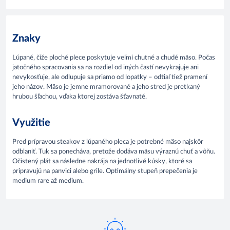
Znaky
Lúpané, čiže ploché plece poskytuje veľmi chutné a chudé mäso. Počas
jatočného spracovania sa na rozdiel od iných častí nevykrajuje ani
nevykosťuje, ale odlupuje sa priamo od lopatky – odtiaľ tiež pramení
jeho názov. Mäso je jemne mramorované a jeho stred je pretkaný
hrubou šľachou, vďaka ktorej zostáva šťavnaté.
Využitie
Pred prípravou steakov z lúpaného pleca je potrebné mäso najskôr
odblaniť. Tuk sa ponecháva, pretože dodáva mäsu výraznú chuť a vôňu.
Očistený plát sa následne nakrája na jednotlivé kúsky, ktoré sa
pripravujú na panvici alebo grile. Optimálny stupeň prepečenia je
medium rare až medium.