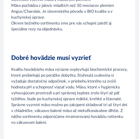
Mäso pochádza z jalovíc mladších než 30 mesiacov plemien
Angus/Charolais. Je slovenského pôvodu v BIO kvalite a v
kuchynskej úprave.
Okrem bežného sortimentu sme pre vás schopní zaistiť aj
špeciálne rezy na objednávku.
Dobré hovädzie musí vyzrieť
Kvalitu hovädzieho mäsa výrazne ovplyvňujú biochemické procesy,
ktoré prebiehajú po porážke dobytka. Stuhnutá svalovina si
vyžaduje dostatočný odpočinok, v priebehu ktorého sa zvýši
hodnota pH a schopnosť viazať vodu. Mäso, ktoré v hygienicky
vyhovujúcom prostredí a pri správnej teplote zrelo štyri až päť
týždňov, bude po kuchynskej úprave mäkké, krehké a šťavnaté.
Správne vyzreté mäso možno po zakúpení skladovať tri až štyri dni
v chladničke, vákuovo balené mäso až niekoľkonásobne dlhšie. Z
nášho sortimentu odporúčame mramorovanú hovädziu roštenku
vo vákuovom balení.