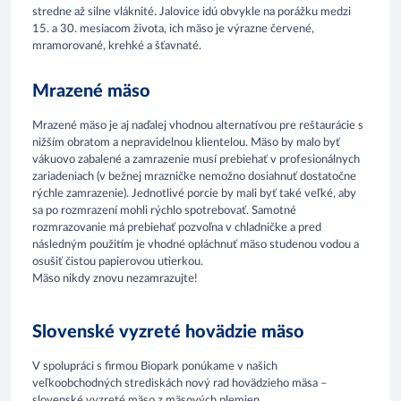
stredne až silne vláknité. Jalovice idú obvykle na porážku medzi
15. a 30. mesiacom života, ich mäso je výrazne červené,
mramorované, krehké a šťavnaté.
Mrazené mäso
Mrazené mäso je aj naďalej vhodnou alternatívou pre reštaurácie s
nižším obratom a nepravidelnou klientelou. Mäso by malo byť
vákuovo zabalené a zamrazenie musí prebiehať v profesionálnych
zariadeniach (v bežnej mrazničke nemožno dosiahnuť dostatočne
rýchle zamrazenie). Jednotlivé porcie by mali byť také veľké, aby
sa po rozmrazení mohli rýchlo spotrebovať. Samotné
rozmrazovanie má prebiehať pozvoľna v chladničke a pred
následným použitím je vhodné opláchnuť mäso studenou vodou a
osušiť čistou papierovou utierkou.
Mäso nikdy znovu nezamrazujte!
Slovenské vyzreté hovädzie mäso
V spolupráci s firmou Biopark ponúkame v našich
veľkoobchodných strediskách nový rad hovädzieho mäsa –
slovenské vyzreté mäso z mäsových plemien.