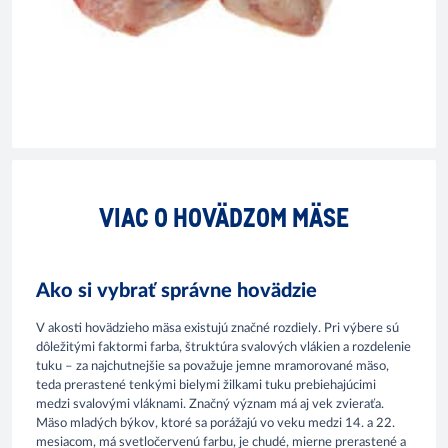
VIAC O HOVÄDZOM MÄSE
Ako si vybrať správne hovädzie
V akosti hovädzieho mäsa existujú značné rozdiely. Pri výbere sú
dôležitými faktormi farba, štruktúra svalových vlákien a rozdelenie
tuku – za najchutnejšie sa považuje jemne mramorované mäso,
teda prerastené tenkými bielymi žilkami tuku prebiehajúcimi
medzi svalovými vláknami. Značný význam má aj vek zvieraťa.
Mäso mladých býkov, ktoré sa porážajú vo veku medzi 14. a 22.
mesiacom, má svetločervenú farbu, je chudé, mierne prerastené a