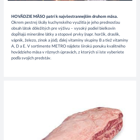
HOVÄDZIE MÄSO patrí k najvšestrannejším druhom mäsa.
Okrem pestrej škály kuchynského využitia je jeho prednosťou
obsah látok dôležitých pre výživu – vysoký podiel bielkovín
dopĺňajú minerálne látky a stopové prvky (napr. horčík, draslík,
vápnik, železo, zinok a jód), ďalej vitamíny skupiny B a tiež vitamíny
A, D a E. V sortimente METRO nájdete širokú ponuku kvalitného
hovädzieho mäsa v rôznych úpravách, z ktorých si iste vyberiete
podľa svojich predstáv.