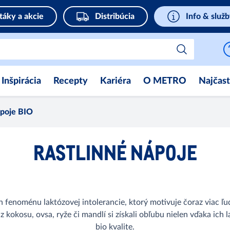
táky a akcie
Distribúcia
Info & služ
Inšpirácia
Recepty
Kariéra
O METRO
Najčast
ápoje BIO
RASTLINNÉ NÁPOJE
enoménu laktózovej intolerancie, ktorý motivuje čoraz viac ľudí
kosu, ovsa, ryže či mandlí si získali obľubu nielen vďaka ich la
bio kvalite.