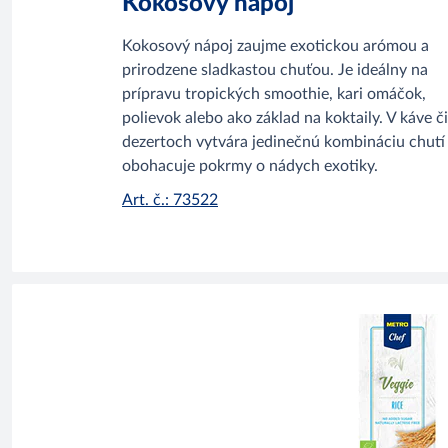
Kokosový nápoj
Kokosový nápoj zaujme exotickou arómou a
prirodzene sladkastou chuťou. Je ideálny na
prípravu tropických smoothie, kari omáčok,
polievok alebo ako základ na koktaily. V káve či
dezertoch vytvára jedinečnú kombináciu chutí
obohacuje pokrmy o nádych exotiky.
Art. č.: 73522