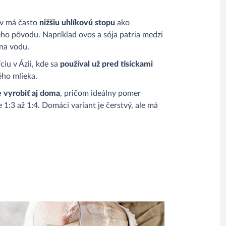
ov má často
nižšiu uhlíkovú stopu
ako
eho pôvodu. Napríklad ovos a sója patria medzi
na vodu.
ciu v Ázii, kde sa
používal už pred tisíckami
ho mlieka.
 vyrobiť aj doma
, pričom ideálny pomer
 1:3 až 1:4. Domáci variant je čerstvý, ale má