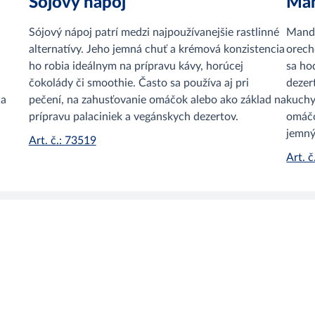
Sójový nápoj
Man
Sójový nápoj patrí medzi najpoužívanejšie rastlinné
Mandľ
alternatívy. Jeho jemná chuť a krémová konzistencia
orech
ho robia ideálnym na prípravu kávy, horúcej
sa ho
čokolády či smoothie. Často sa používa aj pri
dezer
 a
pečení, na zahusťovanie omáčok alebo ako základ na
kuchy
prípravu palaciniek a vegánskych dezertov.
omáčo
jemný
Art. č.: 73519
Art. 