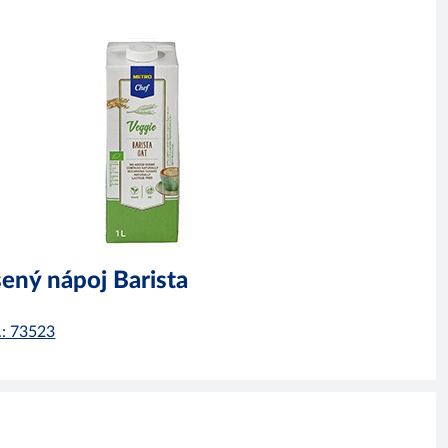
ený nápoj Barista
č.: 73523