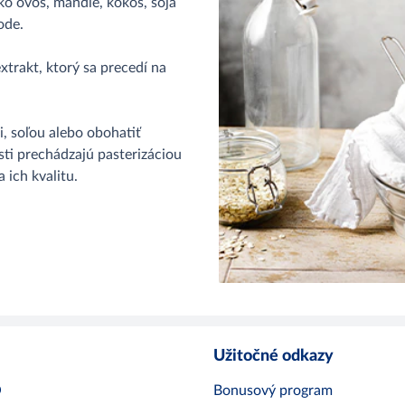
ko ovos, mandle, kokos, sója
ode.
xtrakt, ktorý sa precedí na
, soľou alebo obohatiť
sti prechádzajú pasterizáciou
 ich kvalitu.
Užitočné odkazy
O
Bonusový program