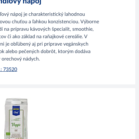
dľový nápoj
ový nápoj je charakteristický lahodnou
ovou chuťou a ľahkou konzistenciou. Výborne
dí na prípravu kávových špecialít, smoothie,
tov či ako základ na raňajkové cereálie. V
ni je obľúbený aj pri príprave vegánskych
k alebo pečených dobrôt, ktorým dodáva
 orechový nádych.
č.: 73520