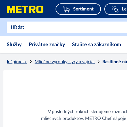
Sortiment
Le
Služby
Privátne značky
Staňte sa zákazníkom
Inšpirácia
Mliečne výrobky, syry a vajcia
Rastlinné n
V posledných rokoch sledujeme rozmach f
mliečnych produktov. METRO Chef nápoje z ko