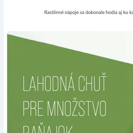
Rastlinné nápoje sa dokonale hodia aj ku k