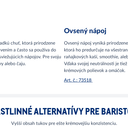
Ovsený nápoj
adkú chuť, ktorá prirodzene
Ovsený nápoj vyniká prirodzene
rávením a často sa používa do
ktorá ho predurčuje na všestrann
sviežujúcich nápojov. Pre svoju
raňajkových kaší, smoothie, ale
y alebo čaju.
Vďaka svojej neutrálnosti je tie
krémových polievok a omáčok.
Art. č.: 73518
STLINNÉ ALTERNATÍVY PRE BARIS
Vyšší obsah tukov pre ešte krémovejšiu konzistenciu.