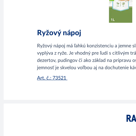
Ryžový nápoj
Ryžový nápoj má ľahkú konzistenciu a jemne sl
vyplýva z ryže. Je vhodný pre ľudí s citlivým t
dezertov, pudingov či ako základ na prípravu o
jemnosť je skvelou voľbou aj na dochutenie káv
Art. č.: 73521
RA