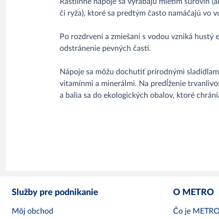
Rastlinné nápoje sa vyrábajú mletím surovín (a
či ryža), ktoré sa predtým často namáčajú vo v
Po rozdrvení a zmiešaní s vodou vzniká hustý e
odstránenie pevných častí.
Nápoje sa môžu dochutiť prírodnými sladidlami
vitamínmi a minerálmi. Na predĺženie trvanlivo
a balia sa do ekologických obalov, ktoré chránia
Služby pre podnikanie
O METRO
Môj obchod
Čo je METR