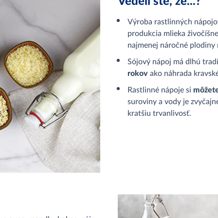
Vedeli ste, že...?
Výroba rastlinných nápoj
produkcia mlieka živočíšn
najmenej náročné plodiny 
Sójový nápoj má dlhú tradí
rokov
ako náhrada kravské
Rastlinné nápoje si
môžete
suroviny a vody je zvyčajne
kratšiu trvanlivosť.