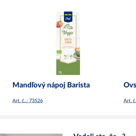
Mandľový nápoj Barista
Ovs
Art. č..: 73526
Art. 