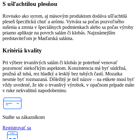
S ušľachtilou plesňou
Rovnako ako syrom, aj mäsovým produktom dodáva ušľachtilá
pleseň špecifickú chuť a arómu. Vytvára sa počas pozvoľného
sušenia a zrenia v špeciálnych podmienkach alebo sa počas výroby
priamo aplikuje na povrch salám či klobás. Najznámejším
predstaviteľom je Maďarská saláma.
Kritériá kvality
Pri výbere trvanlivých salám či klobás je potrebné venovať
pozornosť niekoľkým aspektom. Konzistencia má byť súdržná,
pružná až tuhá, rez hladký a lesklý bez tuhých častí. Mozaika
nesmie byť rozmazaná. Dôležitý je tiež názov – na etikete musí byť
vždy uvedené, že ide o trvanlivý výrobok, v opačnom prípade máte
v ruke nekvalitnú napodobeninu.
Staňte sa zákazníkom
Registrovať sa