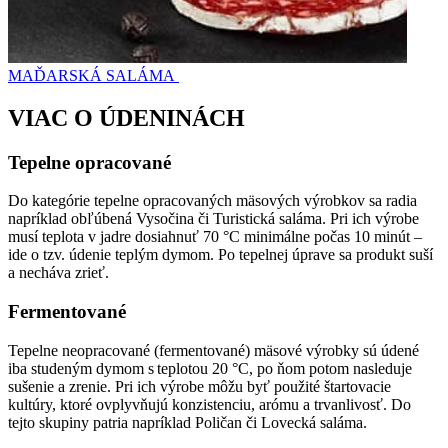
MAĎARSKÁ SALÁMA
VIAC O ÚDENINÁCH
Tepelne opracované
Do kategórie tepelne opracovaných mäsových výrobkov sa radia
napríklad obľúbená Vysočina či Turistická saláma. Pri ich výrobe
musí teplota v jadre dosiahnuť 70 °C minimálne počas 10 minút –
ide o tzv. údenie teplým dymom. Po tepelnej úprave sa produkt suší
a necháva zrieť.
Fermentované
Tepelne neopracované (fermentované) mäsové výrobky sú údené
iba studeným dymom s teplotou 20 °C, po ňom potom nasleduje
sušenie a zrenie. Pri ich výrobe môžu byť použité štartovacie
kultúry, ktoré ovplyvňujú konzistenciu, arómu a trvanlivosť. Do
tejto skupiny patria napríklad Poličan či Lovecká saláma.