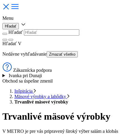
Menu
Hľadať
Hľadať
Hľadať
V
Nedávne vyhľadávanie
Zmazať všetko
Zákaznícka podpora
Ivanka pri Dunaji
Obchod sa úspešne zmenil
Inšpirácia
Mäsové výrobky a lahôdky
Trvanlivé mäsové výrobky
Trvanlivé mäsové výrobky
V METRO je pre vás pripravený široký výber salám a klobás