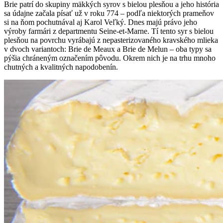
Brie patrí do skupiny mäkkých syrov s bielou plesňou a jeho história
sa údajne začala písať už v roku 774 – podľa niektorých prameňov
si na ňom pochutnával aj Karol Veľký. Dnes majú právo jeho
výroby farmári z departmentu Seine-et-Marne. Tí tento syr s bielou
plesňou na povrchu vyrábajú z nepasterizovaného kravského mlieka
v dvoch variantoch: Brie de Meaux a Brie de Melun – oba typy sa
pýšia chráneným označením pôvodu. Okrem nich je na trhu mnoho
chutných a kvalitných napodobenín.