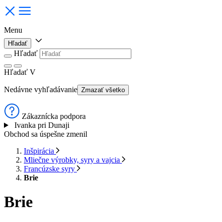
Menu
Hľadať
Hľadať
Hľadať
V
Nedávne vyhľadávanie
Zmazať všetko
Zákaznícka podpora
Ivanka pri Dunaji
Obchod sa úspešne zmenil
Inšpirácia
Mliečne výrobky, syry a vajcia
Francúzske syry
Brie
Brie