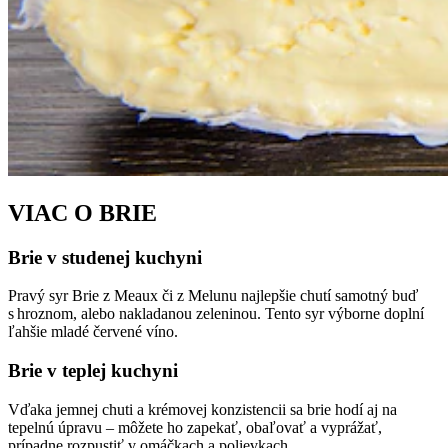
VIAC O BRIE
Brie v studenej kuchyni
Pravý syr Brie z Meaux či z Melunu najlepšie chutí samotný buď
s hroznom, alebo nakladanou zeleninou. Tento syr výborne doplní
ľahšie mladé červené víno.
Brie v teplej kuchyni
Vďaka jemnej chuti a krémovej konzistencii sa brie hodí aj na
tepelnú úpravu – môžete ho zapekať, obaľovať a vyprážať,
prípadne rozpustiť v omáčkach a polievkach.