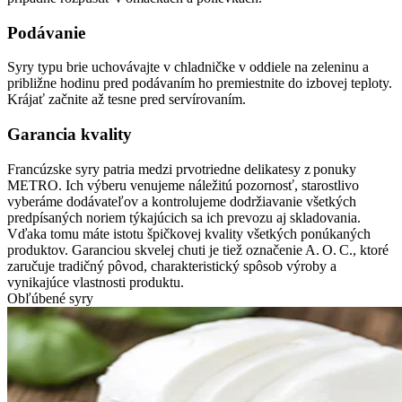
Podávanie
Syry typu brie uchovávajte v chladničke v oddiele na zeleninu a
približne hodinu pred podávaním ho premiestnite do izbovej teploty.
Krájať začnite až tesne pred servírovaním.
Garancia kvality
Francúzske syry patria medzi prvotriedne delikatesy z ponuky
METRO. Ich výberu venujeme náležitú pozornosť, starostlivo
vyberáme dodávateľov a kontrolujeme dodržiavanie všetkých
predpísaných noriem týkajúcich sa ich prevozu aj skladovania.
Vďaka tomu máte istotu špičkovej kvality všetkých ponúkaných
produktov. Garanciou skvelej chuti je tiež označenie A. O. C., ktoré
zaručuje tradičný pôvod, charakteristický spôsob výroby a
vynikajúce vlastnosti produktu.
Obľúbené syry