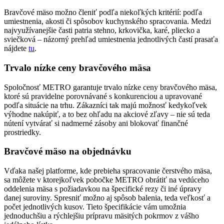
Bravčové mäso možno členiť podľa niekoľkých kritérií: podľa
umiestnenia, akosti či spôsobov kuchynského spracovania. Medzi
najvyužívanejšie časti patria stehno, krkovička, karé, pliecko a
sviečková – názorný prehľad umiestnenia jednotlivých častí prasaťa
nájdete
tu
.
Trvalo nízke ceny bravčového mäsa
Spoločnosť METRO garantuje trvalo nízke ceny bravčového mäsa,
ktoré sú pravidelne porovnávané s konkurenciou a upravované
podľa situácie na trhu. Zákazníci tak majú možnosť kedykoľvek
výhodne nakúpiť, a to bez ohľadu na akciové zľavy – nie sú teda
nútení vytvárať si nadmerné zásoby ani blokovať finančné
prostriedky.
Bravčové mäso na objednávku
Vďaka našej platforme, kde prebieha spracovanie čerstvého mäsa,
sa môžete v ktorejkoľvek pobočke METRO obrátiť na vedúceho
oddelenia mäsa s požiadavkou na špecifické rezy či iné úpravy
danej suroviny. Spresniť možno aj spôsob balenia, teda veľkosť a
počet jednotlivých kusov. Tieto špecifikácie vám umožnia
jednoduchšiu a rýchlejšiu prípravu mäsitých pokrmov z vášho