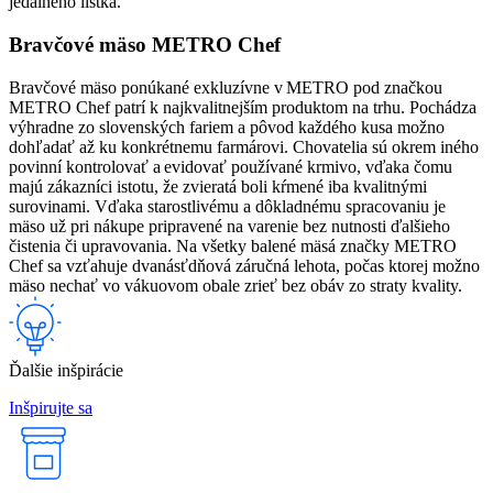
jedálneho lístka.
Bravčové mäso METRO Chef
Bravčové mäso ponúkané exkluzívne v METRO pod značkou
METRO Chef patrí k najkvalitnejším produktom na trhu. Pochádza
výhradne zo slovenských fariem a pôvod každého kusa možno
dohľadať až ku konkrétnemu farmárovi. Chovatelia sú okrem iného
povinní kontrolovať a evidovať používané krmivo, vďaka čomu
majú zákazníci istotu, že zvieratá boli kŕmené iba kvalitnými
surovinami. Vďaka starostlivému a dôkladnému spracovaniu je
mäso už pri nákupe pripravené na varenie bez nutnosti ďalšieho
čistenia či upravovania. Na všetky balené mäsá značky METRO
Chef sa vzťahuje dvanásťdňová záručná lehota, počas ktorej možno
mäso nechať vo vákuovom obale zrieť bez obáv zo straty kvality.
Ďalšie inšpirácie
Inšpirujte sa