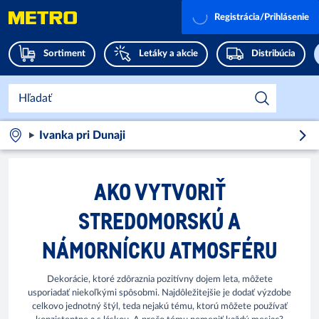
Registrácia/Prihlásenie
Sortiment
Letáky a akcie
Distribúcia
Ivanka pri Dunaji
AKO VYTVORIŤ
STREDOMORSKÚ A
NÁMORNÍCKU ATMOSFÉRU
Dekorácie, ktoré zdôraznia pozitívny dojem leta, môžete
usporiadať niekoľkými spôsobmi. Najdôležitejšie je dodať výzdobe
celkovo jednotný štýl, teda nejakú tému, ktorú môžete používať