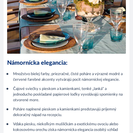
Námornícka elegancia:
Množstvo bielej farby, priezračné, čisté poháre a výrazné modré a
červené farebné akcenty vytvárajú pocit námorníckej elegancie.
Čajové sviečky s pieskom a kamienkami, tenké „lanká“ a
jednoducho poskladané papierové loďky vyvolávajú spomienky na
otvorené more.
Poháre naplnené pieskom a kamienkami predstavujú príjemný
dekoračný nápad na recepciu.
Vďaka piesku, niekoľkým mušličkám a exotickému ovociu alebo
kokosovému orechu získa námornícka elegancia osobitý vzhľad