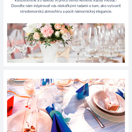
konzistentne a s láskou. A prečo tému nemeniť každý mesiac?
Dovoľte nám inšpirovať vás niekoľkými radami o tom, ako vytvoriť
stredomorskú atmosféru a pocit námorníckej elegancie.