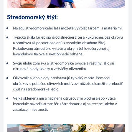
Stredomorský štýl:
Náladu stredomorského leta môžete vyvolať farbami a materiálmi.
Typická škála farieb siaha od slnečnej žltej a kukuričnej, cez okrovú
a oranžovú až po svetlozelenú s vysokým obsahom žltej.
Požadovanú atmosféru vytvoria okrem tehlovočervenej aj
levanduľovo fialové a svetlohnedé odtiene.
Svoju úlohu zohráva aj stredomorské ovocie a rastliny, ako sú
citrusové plody, kvety a vetvičky olivovníka.
Olivovník a jeho plody predstavujú typický motív. Pomocou
obrúskov s potlačou olivových motívov môžete okamžite prebudiť
chuť na stredomorské jedlo.
Veľká sklenená misa naplnená citrusovými plodmi alebo kytica
levandule navodia atmosféru Stredomoria aj na recepcii alebo v
zasadacej miestnosti.