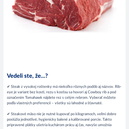
Vedeli ste, že...?
✔ Steak z vysokej roštenky má niekoľko rôznych podôb aj názvov. Rib-
eye je variant bez kosti, rezu s kosťou sa hovorí aj Cowboy rib a pod
označením Tomahawk nájdete rez s celým rebrom. Vyberať môžete
podľa vlastných preferencií – všetky sú lahodné a šťavnaté.
✔ Steakové mäso nie je nutné kupovať po kilogramoch, veľmi dobre
poslúžia jednotlivé, hygienicky balené a kalibrované porcie. Takto
pripravené plátky ušetria kuchárom prácu aj čas, navyše umožnia