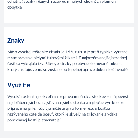
ochutnať steaky rôznych rezov od mnohých chovných plemien
dobytka.
Znaky
Mäso vysokej roštenky obsahuje 16 % tuku a je preň typické výrazné
mramorovanie bielymi tukovými žilkami. Z najoceňovanejšej strednej
časti sa vykrajujú tzv. Rib-eye steaky po obvode lemované tukom,
ktorý zaisťuje, že mäso zostane po tepelnej úprave dokonale šťavnaté.
Využitie
Vysoká roštenka je skvelá na prípravu minútok a steakov – má povesť
najobľúbenejšieho a najšťavnatejšieho steaku a najlepšie vynikne pri
príprave na grile. Kúpiť ju môžete aj vo forme rezu s kosťou
nazývaného côte de boeuf, ktorý je skvelý na grilovanie a vďaka
ponechanej kosti je šťavnatejší.