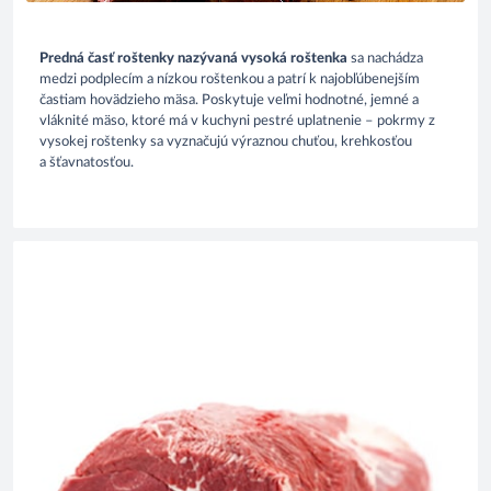
Predná časť roštenky nazývaná vysoká roštenka
sa nachádza
medzi podplecím a nízkou roštenkou a patrí k najobľúbenejším
častiam hovädzieho mäsa. Poskytuje veľmi hodnotné, jemné a
vláknité mäso, ktoré má v kuchyni pestré uplatnenie – pokrmy z
vysokej roštenky sa vyznačujú výraznou chuťou, krehkosťou
a šťavnatosťou.