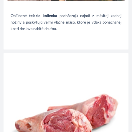
Ob
ľú
ben
é
 te
ľa
c
ie
 kol
ie
nka
 pochá
d
z
a
j
ú
najmä
 z m
ä
sit
ej
 zadn
ej
nožiny
 a poskytuj
ú
 ve
ľ
mi vláčn
e
 m
ä
so, kt
o
ré je 
vďaka
 ponechan
ej
kosti doslova nabité chu
ťou
.