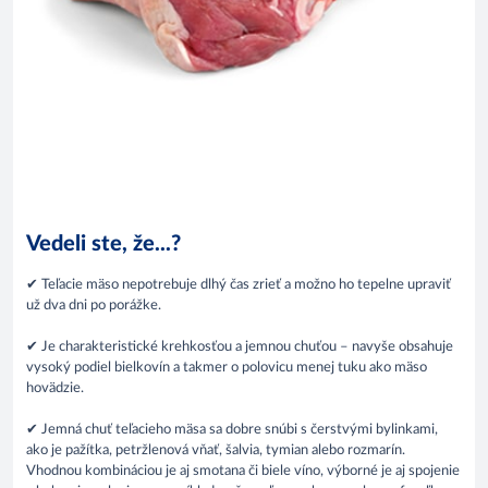
Vedeli ste, že...?
✔ Teľacie mäso nepotrebuje dlhý čas zrieť a možno ho tepelne upraviť
už dva dni po porážke.
✔ Je charakteristické krehkosťou a jemnou chuťou – navyše obsahuje
vysoký podiel bielkovín a takmer o polovicu menej tuku ako mäso
hovädzie.
✔ Jemná chuť teľacieho mäsa sa dobre snúbi s čerstvými bylinkami,
ako je pažítka, petržlenová vňať, šalvia, tymian alebo rozmarín.
Vhodnou kombináciou je aj smotana či biele víno, výborné je aj spojenie