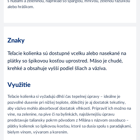
s hubami a zeleninou, napríklad so špargľou, mrkvou, zelenou fazuľkou
alebo hráškom.
Znaky
Teľacie kolienka sú dostupné vcelku alebo nasekané na
plátky so špikovou kosťou uprostred. Mäso je chudé,
krehké a obsahuje vyšší podiel šliach a väziva.
Využitie
Teľacie kolienka si vyžadujú dlhší čas tepelnej úpravy – ideálne je
pozvoľné dusenie pri nižšej teplote, dôležitý je aj dostatok tekutiny,
aby väzivo mohlo absorbovať dostatok vlhkosti. Pripraviť ich možno na
víne, na zelenine, na pive či na bylinkách, najslávnejšiu úpravu
predstavuje taliansky pokrm pôvodom z Milána s názvom ossobuco –
plátky kolienok so špikovou kosťou, ktoré sa dusia spolu s paradajkami,
bielym vínom, vývarom a korením.