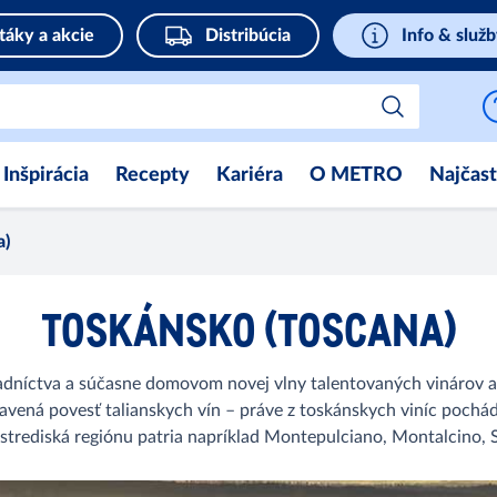
táky a akcie
Distribúcia
Info & služ
Inšpirácia
Recepty
Kariéra
O METRO
Najčast
a)
TOSKÁNSKO (TOSCANA)
adníctva a súčasne domovom novej vlny talentovaných vinárov a
avená povesť talianskych vín – práve z toskánskych viníc pochád
strediská regiónu patria napríklad Montepulciano, Montalcino, 