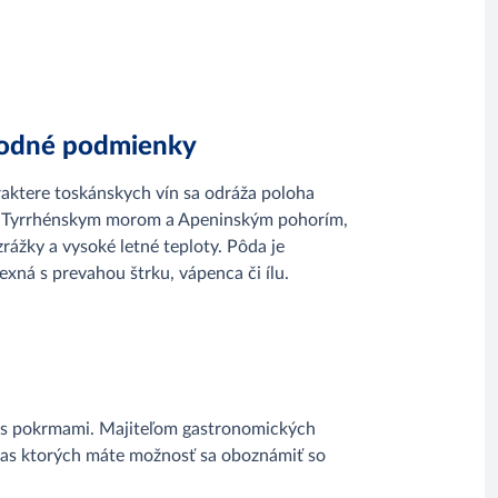
rodné podmienky
aktere toskánskych vín sa odráža poloha
 Tyrrhénskym morom a Apeninským pohorím,
zrážky a vysoké letné teploty. Pôda je
xná s prevahou štrku, vápenca či ílu.
e s pokrmami. Majiteľom gastronomických
čas ktorých máte možnosť sa oboznámiť so