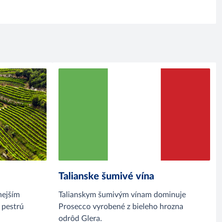
Talianske šumivé vína
nejším
Talianskym šumivým vínam dominuje
 pestrú
Prosecco vyrobené z bieleho hrozna
odrôd Glera.