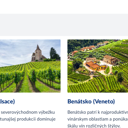
lsace)
Benátsko (Veneto)
 v severovýchodnom výbežku
Benátsko patrí k najproduktív
tunajšej produkcii dominuje
vinárskym oblastiam a ponúka
škálu vín rozličných štýlov.