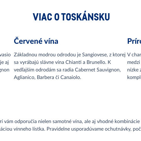
VIAC O TOSKÁNSKU
Červené vína
Prí
vasio
Základnou modrou odrodou je Sangiovese, z ktorej
V char
je aj
sa vyrábajú slávne vína Chianti a Brunello. K
medzi
gnon
vedľajším odrodám sa radia Cabernet Sauvignon,
nízke 
Aglianico, Barbera či Canaiolo.
komple
rí vám odporučia nielen samotné vína, ale aj vhodné kombináci
záciou vínneho lístka. Pravidelne usporadúvame ochutnávky, po