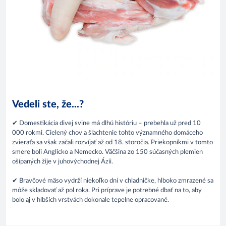
Vedeli ste, že...?
✔ Domestikácia divej svine má dlhú históriu – prebehla už pred 10
000 rokmi. Cielený chov a šľachtenie tohto významného domáceho
zvieraťa sa však začali rozvíjať až od 18. storočia. Priekopníkmi v tomto
smere boli Anglicko a Nemecko. Väčšina zo 150 súčasných plemien
ošípaných žije v juhovýchodnej Ázii.
✔ Bravčové mäso vydrží niekoľko dní v chladničke, hlboko zmrazené sa
môže skladovať až pol roka. Pri príprave je potrebné dbať na to, aby
bolo aj v hlbších vrstvách dokonale tepelne opracované.