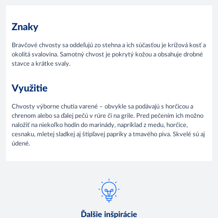
Znaky
Bravčové chvosty sa oddeľujú zo stehna a ich súčasťou je krížová kosť a
okolitá svalovina. Samotný chvost je pokrytý kožou a obsahuje drobné
stavce a krátke svaly.
Využitie
Chvosty výborne chutia varené – obvykle sa podávajú s horčicou a
chrenom alebo sa ďalej pečú v rúre či na grile. Pred pečením ich možno
naložiť na niekoľko hodín do marinády, napríklad z medu, horčice,
cesnaku, mletej sladkej aj štipľavej papriky a tmavého piva. Skvelé sú aj
údené.
Ďalšie inšpirácie