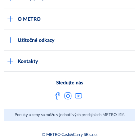
Môj obchod
O METRO
Karty bezpečnostných údajov
Čo je METRO
METRO platobná karta
Užitočné odkazy
Kariéra
Privátne značky
Bonusový program
Kvalita
Track & trace
Kontakty
Licencia na predaj liehu
Pre dodávateľov
Protrace
Najčastejšie otázky
Pre novinárov
Compliance
Sledujte nás
Spoločenská zodpovednosť
Metro AG
Ponuky a ceny sa môžu v jednotlivých predajniach METRO líšiť.
© METRO Cash&Carry SR s.r.o.