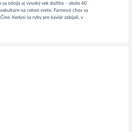
 sa odvíja aj vysoký vek dožitia – okolo 60
kvakultúre na celom svete. Farmový chov sa
ne. Kedysi sa ryby pre kaviár zabíjali, v