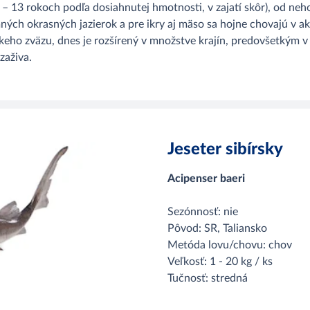
– 13 rokoch podľa dosiahnutej hmotnosti, v zajatí skôr), od neho
ných okrasných jazierok a pre ikry aj mäso sa hojne chovajú v a
eho zväzu, dnes je rozšírený v množstve krajín, predovšetkým v Čí
 zaživa.
Jeseter sibírsky
Acipenser baeri
Sezónnosť: nie
Pôvod: SR, Taliansko
Metóda lovu/chovu: chov
Veľkosť: 1 - 20 kg / ks
Tučnosť: stredná