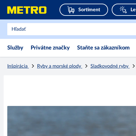
Sortiment
Le
Služby
Privátne značky
Staňte sa zákazníkom
Inšpirácia
Ryby a morské plody
Sladkovodné ryby