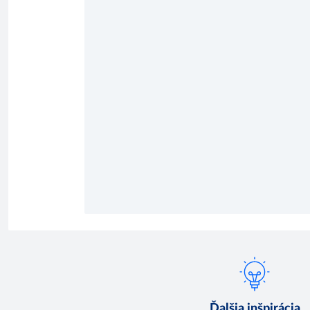
Ďalšia inšpirácia