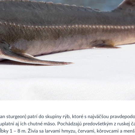
erian sturgeon) patrí do skupiny rýb, ktoré s najväčšou pravdepod
 uplatní aj ich chutné mäso. Pochádzajú predovšetkým z ruskej ča
ĺbky 1 – 8 m. Živia sa larvami hmyzu, červami, kôrovcami a men