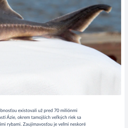
obnosťou existovali už pred 70 miliónmi
sti Ázie, okrem tamojších veľkých riek sa
šími rybami. Zaujímavosťou je veľmi neskoré