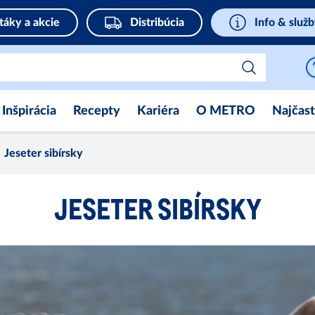
táky a akcie
Distribúcia
Info & služ
Inšpirácia
Recepty
Kariéra
O METRO
Najčast
Jeseter sibírsky
JESETER SIBÍRSKY