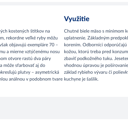
Využitie
lých kostených štítkov na
Chutné biele mäso s minimom k
cm, rekordne veľké ryby môžu
uplatnenie. Základným predpok
 však objavujú exempláre 70 –
korením. Odborníci odporúčajú
ému a mierne vztýčenému nosu
kožou, ktorú treba pred konzumá
nom otvore rastú dva páry
zbaviť podkožného tuku. Jeseter 
sa môže sfarbovať aj do
vhodnou úpravou je pošírovanie,
kresľujú plutvy – asymetrická
základ rybieho vývaru či poliev
ľahlou análnou v podobnom tvare
kuchyne je šašlik.