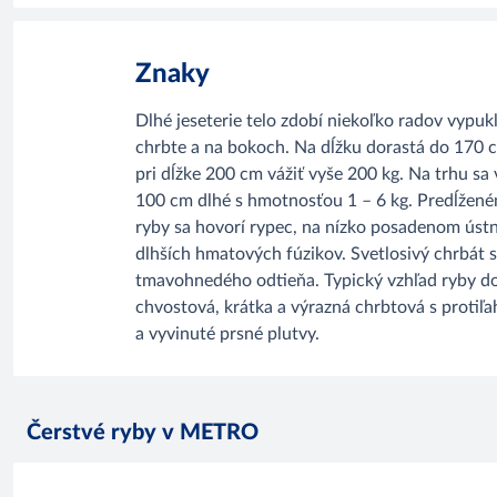
Znaky
Dlhé jeseterie telo zdobí niekoľko radov vypuk
chrbte a na bokoch. Na dĺžku dorastá do 170 
pri dĺžke 200 cm vážiť vyše 200 kg. Na trhu sa
100 cm dlhé s hmotnosťou 1 – 6 kg. Predĺžen
ryby sa hovorí rypec, na nízko posadenom úst
dlhších hmatových fúzikov. Svetlosivý chrbát 
tmavohnedého odtieňa. Typický vzhľad ryby do
chvostová, krátka a výrazná chrbtová s proti
a vyvinuté prsné plutvy.
Čerstvé ryby v METRO