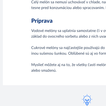
Celý melón sa nemusí uchovávať v chlade, na
tesne pred konzumáciou alebo spracovaním. I
Príprava
Vodové melóny sa uplatnia samostatne či v o
základ do ovocného sorbetu alebo z nich uvar
Cukrové melóny sa najčastejšie používajú do 
inou sušenou šunkou. Obľúbené sú aj vo form
Myslieť môžete aj na to, že všetky časti melón
alebo smaženú.