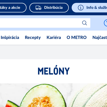
táky a akcie
Distribúcia
Info & služ
Inšpirácia
Recepty
Kariéra
O METRO
Najčast
MELÓNY