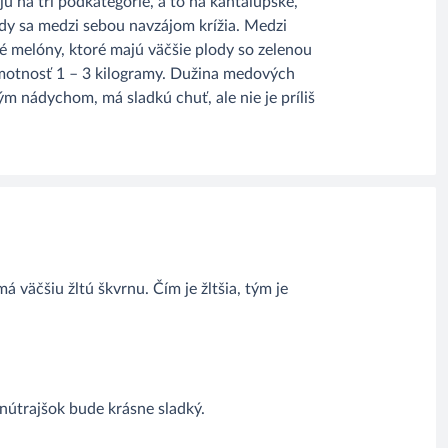
 na tri podkategórie, a to na kantalupské,
dy sa medzi sebou navzájom krížia. Medzi
é melóny, ktoré majú väčšie plody so zelenou
hmotnosť 1 – 3 kilogramy. Dužina medových
ým nádychom, má sladkú chuť, ale nie je príliš
 väčšiu žltú škvrnu. Čím je žltšia, tým je
vnútrajšok bude krásne sladký.