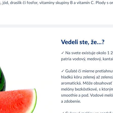
k, jód, draslík či fosfor, vitamíny skupiny B a vitamín C. Plody 
Vedeli ste, že…?
✓ Na svete existuje okolo 1 
patria vodový, medový, kanta
✓ Guľaté či mierne pretiahn
hladkú kôru zelenej až zelenož
aromatická. Môže obsahovať 
melóny bezkôstkové, s ktorými
smoothie a pod. Vodové melón
a zdobenie.