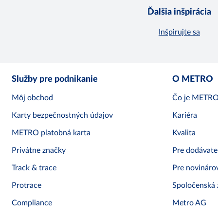
Ďalšia inšpirácia
Inšpirujte sa
Služby pre podnikanie
O METRO
Môj obchod
Čo je METR
Karty bezpečnostných údajov
Kariéra
METRO platobná karta
Kvalita
Privátne značky
Pre dodávate
Track & trace
Pre novináro
Protrace
Spoločenská
Compliance
Metro AG