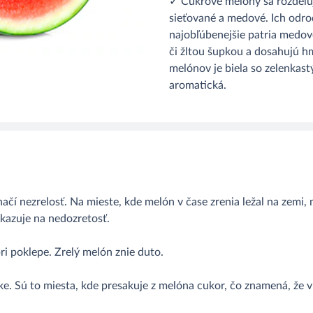
✓ Cukrové melóny sa rozdeľujú
sieťované a medové. Ich odro
najobľúbenejšie patria medov
či žltou šupkou a dosahujú 
melónov je biela so zelenkast
aromatická.
čí nezrelosť. Na mieste, kde melón v čase zrenia ležal na zemi, má
ukazuje na nedozretosť.
pri poklepe. Zrelý melón znie duto.
pke. Sú to miesta, kde presakuje z melóna cukor, čo znamená, že 