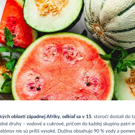
ých oblastí západnej Afriky, odkiaľ sa v 15
. storočí dostali do
kladné druhy – vodové a cukrové, pričom do každej skupiny patrí 
lónov nie sú príliš vysoké. Dužina obsahuje 90 % vody a pomer