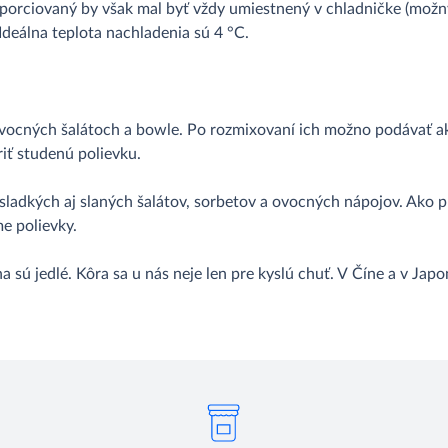
porciovaný by však mal byť vždy umiestnený v chladničke (možný
deálna teplota nachladenia sú 4 °C.
vocných šalátoch a bowle. Po rozmixovaní ich možno podávať ako 
iť studenú polievku.
sladkých aj slaných šalátov, sorbetov a ovocných nápojov. Ako p
e polievky.
a sú jedlé. Kôra sa u nás neje len pre kyslú chuť. V Číne a v Jap