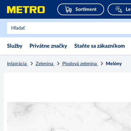
Sortiment
Le
Služby
Privátne značky
Staňte sa zákazníkom
Inšpirácia
Zelenina
Plodová zelenina
Melóny