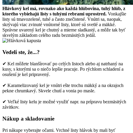
Hlávkový kel má, rovnako ako každá hlúbovina, tuhý hlúb, z
ktorého vybiehajú listy s tuhými rebrami uprostred.
Vonkajšie
listy sú tmavozelené, tuhé a často znečistené. Vnútri sa, naopak,
skrývajú viac zvinuté vnútorné listy, ktoré sú svetlé a mäkké.
Správne uvarený kel je chutný a mierne sladkastý, a môže tak byť
skvelým základom celého radu bezmäsitých jedál.
Vedeli ste, že...?
✔ Kel môžete blanšírovať po celých listoch alebo aj natrhaný na
kusy, s ktorými sa o niečo lepšie pracuje. Po rýchlom schladení a
osušení je kel pripravený.
✔ Karamelizovaný kel je vnútri ešte trochu mäkký a na okrajoch
pekne chrumkavý. Skvele chutí a vonia po masle.
✔ Veľké listy kelu je možné využiť napr. na prípravu bezmäsitých
závitkov.
Nákup a skladovanie
Pri nákupe vyberajte očami. Vrchné listy hlávok by mali byť