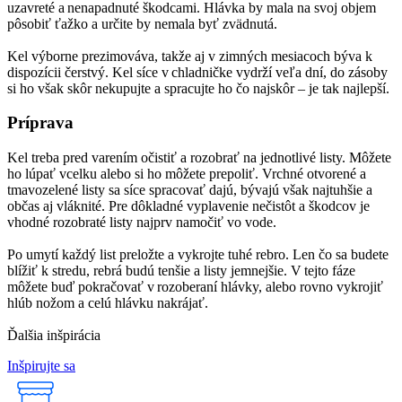
uzavreté a nenapadnuté škodcami. Hlávka by mala na svoj objem
pôsobiť ťažko a určite by nemala byť zvädnutá.
Kel výborne prezimováva, takže aj v zimných mesiacoch býva k
dispozícii čerstvý. Kel síce v chladničke vydrží veľa dní, do zásoby
si ho však skôr nekupujte a spracujte ho čo najskôr – je tak najlepší.
Príprava
Kel treba pred varením očistiť a rozobrať na jednotlivé listy. Môžete
ho lúpať vcelku alebo si ho môžete prepoliť. Vrchné otvorené a
tmavozelené listy sa síce spracovať dajú, bývajú však najtuhšie a
občas aj vláknité. Pre dôkladné vyplavenie nečistôt a škodcov je
vhodné rozobraté listy najprv namočiť vo vode.
Po umytí každý list preložte a vykrojte tuhé rebro. Len čo sa budete
blížiť k stredu, rebrá budú tenšie a listy jemnejšie. V tejto fáze
môžete buď pokračovať v rozoberaní hlávky, alebo rovno vykrojiť
hlúb nožom a celú hlávku nakrájať.
Ďalšia inšpirácia
Inšpirujte sa