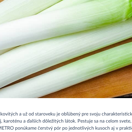
kovitých a už od staroveku je obľúbený pre svoju charakteristic
j, karoténu a ďalších dôležitých látok. Pestuje sa na celom svet
METRO ponúkame čerstvý pór po jednotlivých kusoch aj v prakti