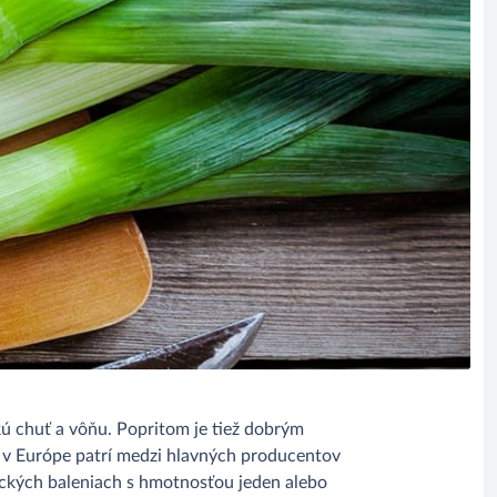
kú chuť a vôňu. Popritom je tiež dobrým
e, v Európe patrí medzi hlavných producentov
ckých baleniach s hmotnosťou jeden alebo