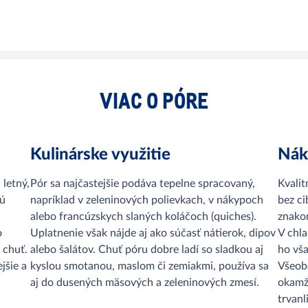
VIAC O PÓRE
Kulinárske využitie
Nák
 letný,
Pór sa najčastejšie podáva tepelne spracovaný,
Kvalit
jú
napríklad v zeleninových polievkach, v nákypoch
bez ci
alebo francúzskych slaných koláčoch (quiches).
znakom
o
Uplatnenie však nájde aj ako súčasť nátierok, dipov
V chl
 chuť.
alebo šalátov. Chuť póru dobre ladí so sladkou aj
ho vša
jšie a
kyslou smotanou, maslom či zemiakmi, používa sa
Všeobe
aj do dusených mäsových a zeleninových zmesí.
okamži
trvanli