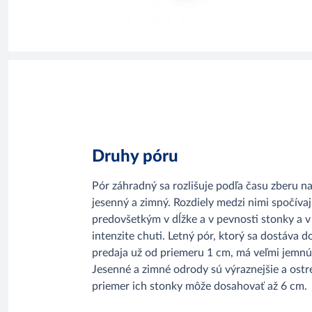
Druhy póru
Pór záhradný sa rozlišuje podľa času zberu na
jesenný a zimný. Rozdiely medzi nimi spočíva
predovšetkým v dĺžke a v pevnosti stonky a v
intenzite chuti. Letný pór, ktorý sa dostáva d
predaja už od priemeru 1 cm, má veľmi jemnú
Jesenné a zimné odrody sú výraznejšie a ostre
priemer ich stonky môže dosahovať až 6 cm.