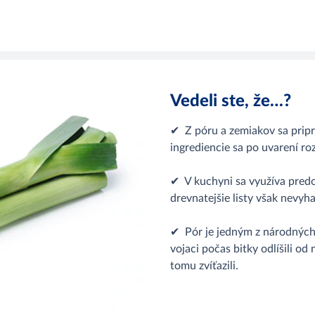
Vedeli ste, že…?
✔ Z póru a zemiakov sa pripr
ingrediencie sa po uvarení r
✔ V kuchyni sa využíva predo
drevnatejšie listy však nevyh
✔ Pór je jedným z národných
vojaci počas bitky odlíšili o
tomu zvíťazili.