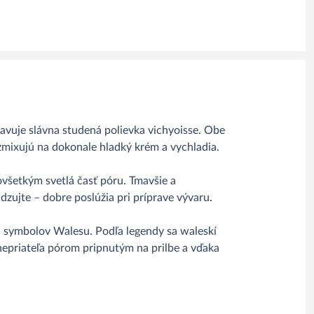
avuje slávna studená polievka vichyoisse. Obe
ozmixujú na dokonale hladký krém a vychladia.
všetkým svetlá časť póru. Tmavšie a
adzujte – dobre poslúžia pri príprave vývaru.
 symbolov Walesu. Podľa legendy sa waleskí
d nepriateľa pórom pripnutým na prilbe a vďaka