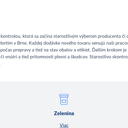
 kontrolou, ktorá sa začína starostlivým výberom producenta či
Hortim v Brne. Každej dodávke nového tovaru venujú naši praco
počas prepravy a tiež na stav obalov a etikiet. Ďalším krokom j
 či vnútri a tiež prítomnosti plesní a škodcov. Starostlivo skont
.
Zelenina
Viac