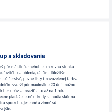
up a skladovanie
ný pór má silnú, snehobielu a rovnú stonku
buľovitého zaoblenia, ďalším dôležitým
 sú čerstvé, pevné listy tmavozelenej farby.
adničke vydrží pór maximálne 20 dní, možno
k bez obáv zamraziť, a to až na 1 rok.
cne platí, že letné odrody sa hodia skôr na
tú spotrebu, jesenné a zimné sú
vejšie.