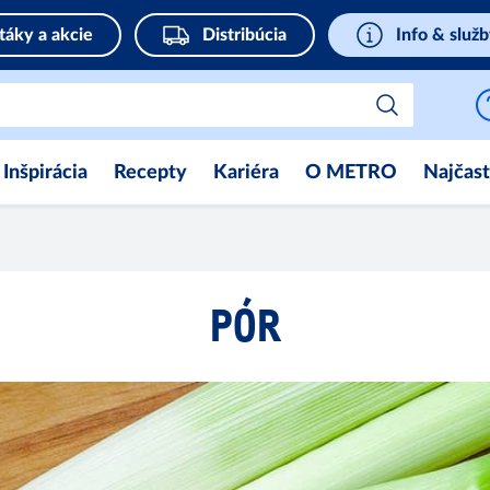
táky a akcie
Distribúcia
Info & služ
Inšpirácia
Recepty
Kariéra
O METRO
Najčast
PÓR