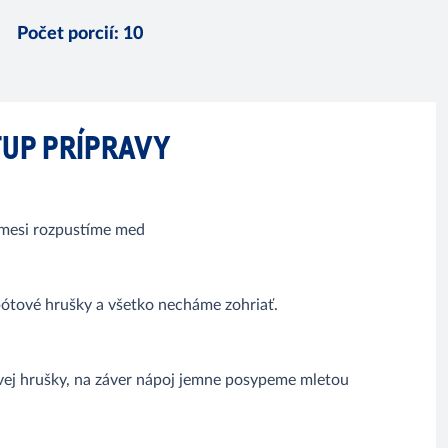
Počet porcií
:
10
UP PRÍPRAVY
zmesi rozpustíme med
ótové hrušky a všetko necháme zohriať.
vej hrušky, na záver nápoj jemne posypeme mletou