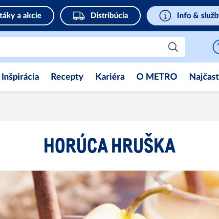
táky a akcie
Distribúcia
Info & služ
Inšpirácia
Recepty
Kariéra
O METRO
Najčast
HORÚCA HRUŠKA