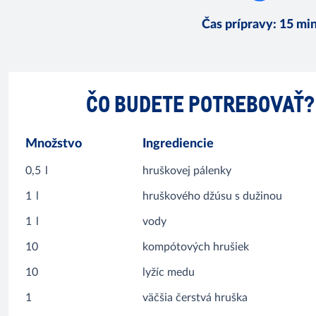
Čas prípravy
:
15 mi
ČO BUDETE POTREBOVAŤ?
Množstvo
Ingrediencie
0,5
l
hruškovej pálenky
1
l
hruškového džúsu s dužinou
1
l
vody
10
kompótových hrušiek
10
lyžíc medu
1
väčšia čerstvá hruška