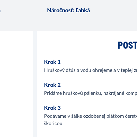
n
Náročnosť
:
Ľahká
POST
Krok 1
Hruškový džús a vodu ohrejeme a v teplej 
Krok 2
Pridáme hruškovú pálenku, nakrájané komp
Krok 3
Podávame v šálke ozdobenej plátkom čerst
škoricou.