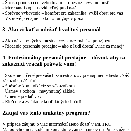
- Široká ponuka čerstvého tovaru – dnes už nevyhnutnosť
- Merchandising – neviditeľný predavač
- Správne vybavenie – komfort pre zákazníka, vyšší obrat pre vás
- Vzorové predajne – ako to funguje v praxi
3. Ako získať a udržať kvalitný personál
- Ako nájsť nových zamestnancov a nezmýliť sa pri výbere
- Riadenie personálu predajne – ako z ľudí dostať „viac za menej“
4. Profesionálny personál predajne – dôvod, aby sa
zákazníci vracali práve k vám!
- Školenie určené pre vašich zamestnancov pre naplnenie hesla „Náš
zákazník, náš pán!“
- Spôsoby komunikácie so zákazníkom
- Úsmev a ochota – nevyhnutný základ
- Umenie predať viac
- Riešenie a zvládanie konfliktných situácií
Zaujal vás tento unikátny program?
V prípade záujmu o viac informácií alebo účasť v METRO
Maloobchodnej akadémii kontaktujte zamestnancov pri Pulte služieb