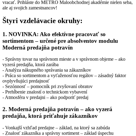
vracať. Prihláste do METRO Maloobchodnej akadémie nielen seba,
ale aj svojich zamestnancov!
Štyri vzdelávacie okruhy:
1. NOVINKA: Ako efektívne pracovať so
sortimentom – určené pre absolventov modulu
Moderná predajňa potravín
- Správny tovar na správnom mieste a v správnom objeme – ako
vyzerá predajňa, ktorá zarába
- Analýza nákupného správania sa zákazníkov
- Práca so sortimentom a vyťaženosťou regálov – zásadný faktor
ovplyvňujúci predajnosť
- Sezónnosť – pomocník pri zvyšovaní obratov
- Prehĺbenie znalostí o technickom vybavení
- Atmosféra v predajni – ako podporiť predaj
2. Moderná predajňa potravín – ako vyzerá
predajňa, ktorá priťahuje zákazníkov
- Vonkajší vzhľad predajne – základ, na ktorý sa zabúda
- Znalosť zákazníka a správny sortiment – základ úspechu