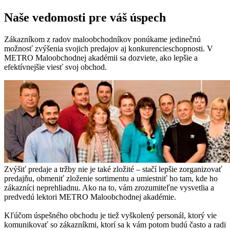
Naše vedomosti pre váš úspech
Zákazníkom z radov maloobchodníkov ponúkame jedinečnú
možnosť zvýšenia svojich predajov aj konkurencieschopnosti. V
METRO Maloobchodnej akadémii sa dozviete, ako lepšie a
efektívnejšie viesť svoj obchod.
Zvýšiť predaje a tržby nie je také zložité – stačí lepšie zorganizovať
predajňu, obmeniť zloženie sortimentu a umiestniť ho tam, kde ho
zákazníci neprehliadnu. Ako na to, vám zrozumiteľne vysvetlia a
predvedú lektori METRO Maloobchodnej akadémie.
Kľúčom úspešného obchodu je tiež vyškolený personál, ktorý vie
komunikovať so zákazníkmi, ktorí sa k vám potom budú často a radi