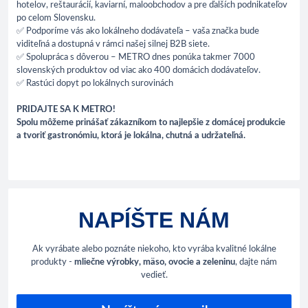
hotelov, reštaurácií, kaviarní, maloobchodov a pre ďalších podnikateľov
po celom Slovensku.
✅
Podporíme vás ako lokálneho dodávateľa – vaša značka bude
viditeľná a dostupná v rámci našej silnej B2B siete.
✅
Spolupráca s dôverou – METRO dnes ponúka takmer 7000
slovenských produktov od viac ako 400 domácich dodávateľov.
✅
Rastúci dopyt po lokálnych surovinách
PRIDAJTE SA K METRO!
Spolu môžeme prinášať zákazníkom to najlepšie z domácej produkcie
a tvoriť gastronómiu, ktorá je lokálna, chutná a udržateľná.
NAPÍŠTE NÁM
Ak vyrábate alebo poznáte niekoho, kto vyrába kvalitné lokálne
produkty -
mliečne výrobky, mäso, ovocie a zeleninu
, dajte nám
vedieť.