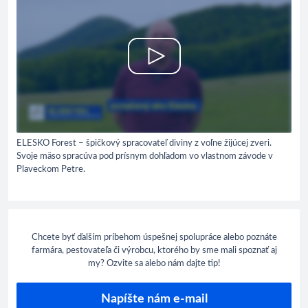
ELESKO Forest – špičkový spracovateľ diviny z voľne žijúcej zveri.
Svoje mäso spracúva pod prísnym dohľadom vo vlastnom závode v
Plaveckom Petre.
Chcete byť ďalším príbehom úspešnej spolupráce alebo poznáte
farmára, pestovateľa či výrobcu, ktorého by sme mali spoznať aj
my? Ozvite sa alebo nám dajte tip!
Napíšte nám e-mail