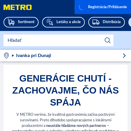
Registrácia/Prihlásenie
Sortiment
Letáky a akcie
Distribúcia
Ivanka pri Dunaji
GENERÁCIE CHUTÍ -
ZACHOVAJME, ČO NÁS
SPÁJA
V METRO veríme, že kvalitná gastronómia začína poctivými
surovinami. Preto dlhodobo spolupracujeme s lokálnymi
producentmi a
neustále hľadáme nových partnerov –