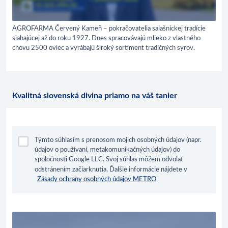
AGROFARMA Červený Kameň – pokračovatelia salašníckej tradície
siahajúcej až do roku 1927. Dnes spracovávajú mlieko z vlastného
chovu 2500 oviec a vyrábajú široký sortiment tradičných syrov.
Kvalitná slovenská divina priamo na váš tanier
Týmto súhlasím s prenosom mojich osobných údajov (napr.
údajov o používaní, metakomunikačných údajov) do
spoločnosti Google LLC. Svoj súhlas môžem odvolať
odstránením začiarknutia. Ďalšie informácie nájdete v
Zásady ochrany osobných údajov METRO