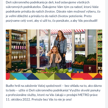
Deň súkromného podnikania je deň, keď oslavujeme všetkých
súkromných podnikateľov. Ďakujeme Vám tým za radosť, ktorú Vaše
podnikanie prináša do našich životov. Dávate nám možnosť výberu, čo
je veľmi dôležité a prináša to do našich životov potešenie. Preto
pozývame celý svet, aby si užil to, čo ponúkate, a aby Vás povzbudil!
Buďte hrdí na založenie Vašej spoločnosti – bez ohľadu na to, ako dávno
to bolo – užite si Deň súkromného podnikania! Využite skvelé ponuky
a profesionálne služby, ktoré na Vás čakajú v predajni METRO práve
11. októbra 2022. Pretože bez Vás to nie je ono!