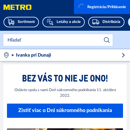
Registrácia/Prihlásenie
Sortiment
Letáky a akcie
Distribúcia
Ivanka pri Dunaji
BEZ VÁS TO NIE JE ONO!
Oslávte spolu s nami Deň súkromného podnikania 11. októbra
2022.
Zistiť viac o Dni súkromného podnikania