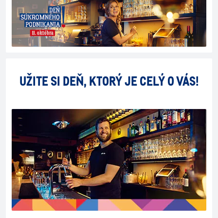
UŽITE SI DEŇ, KTORÝ JE CELÝ O VÁS!