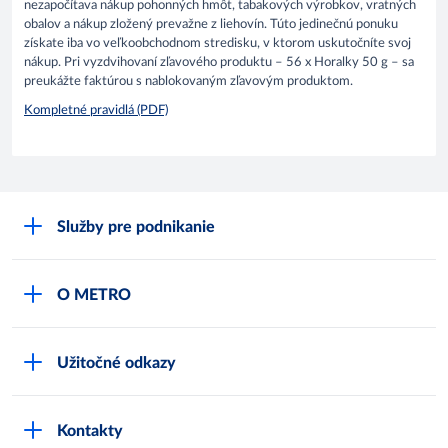
nezapočítava nákup pohonných hmôt, tabakových výrobkov, vratných
obalov a nákup zložený prevažne z liehovín. Túto jedinečnú ponuku
získate iba vo veľkoobchodnom stredisku, v ktorom uskutočníte svoj
nákup. Pri vyzdvihovaní zľavového produktu – 56 x Horalky 50 g – sa
preukážte faktúrou s nablokovaným zľavovým produktom.
Kompletné pravidlá (PDF)
Služby pre podnikanie
Môj obchod
O METRO
Karty bezpečnostných údajov
Čo je METRO
METRO platobná karta
Užitočné odkazy
Kariéra
Privátne značky
Bonusový program
Kvalita
Track & trace
Kontakty