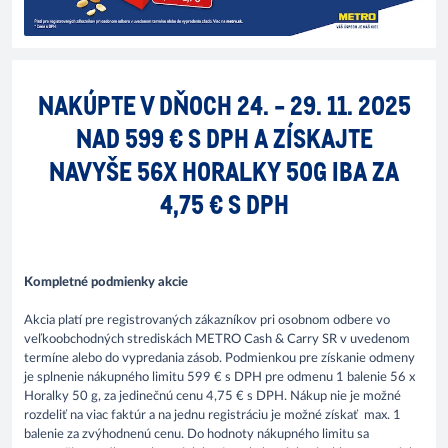
NAKÚPTE V DŇOCH 24. - 29. 11. 2025
NAD 599 € S DPH A ZÍSKAJTE
NAVYŠE 56X HORALKY 50G IBA ZA
4,75 € S DPH
​Kompletné podmienky akcie
Akcia platí pre registrovaných zákazníkov pri osobnom odbere vo
veľkoobchodných strediskách METRO Cash & Carry SR v uvedenom
termíne alebo do vypredania zásob. Podmienkou pre získanie odmeny
je splnenie nákupného limitu 599 € s DPH pre odmenu 1 balenie 56 x
Horalky 50 g, za jedinečnú cenu 4,75 € s DPH. Nákup nie je možné
rozdeliť na viac faktúr a na jednu registráciu je možné získať max. 1
balenie za zvýhodnenú cenu. Do hodnoty nákupného limitu sa