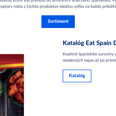
ikatesy, ktoré Vás prenesú do atmosféry slnečného Španielska. Vý
ceptúry robia z týchto produktov ideálnu voľbu na každú príležito
Sortiment
Katalóg Eat Spain 
Kvalitné španielske suroviny 
moderných tapas až po prémio
Katalóg