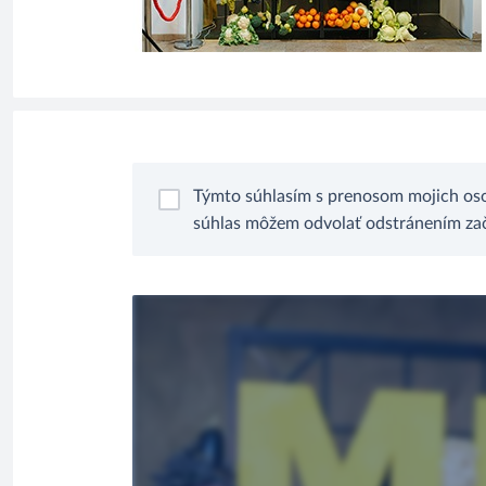
Týmto súhlasím s prenosom mojich oso
súhlas môžem odvolať odstránením zači