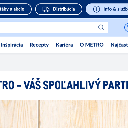
táky a akcie
Distribúcia
Info & služ
Inšpirácia
Recepty
Kariéra
O METRO
Najčast
RO - VÁŠ SPOĽAHLIVÝ PAR