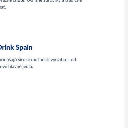
razné chute, kvalitné suroviny a tradičné
sť.
Drink Spain
prinášajú široké možnosti využitia – od
vé hlavné jedlá.