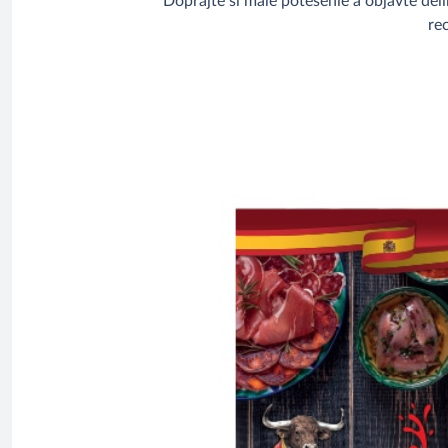
Doprajte si malé potešenie a objavte del
re