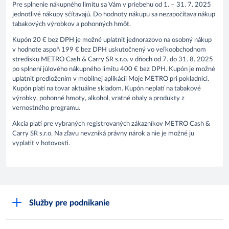
Pre splnenie nákupného limitu sa Vám v priebehu od 1. – 31. 7. 2025
jednotlivé nákupy sčítavajú. Do hodnoty nákupu sa nezapočítava nákup
tabakových výrobkov a pohonných hmôt.
Kupón 20 € bez DPH je možné uplatniť jednorazovo na osobný nákup
v hodnote aspoň 199 € bez DPH uskutočnený vo veľkoobchodnom
stredisku METRO Cash & Carry SR s.r.o. v dňoch od 7. do 31. 8. 2025
po splnení júlového nákupného limitu 400 € bez DPH. Kupón je možné
uplatniť predložením v mobilnej aplikácii Moje METRO pri pokladnici.
Kupón platí na tovar aktuálne skladom. Kupón neplatí na tabakové
výrobky, pohonné hmoty, alkohol, vratné obaly a produkty z
vernostného programu.
Akcia platí pre vybraných registrovaných zákazníkov METRO Cash &
Carry SR s.r.o. Na zľavu nevzniká právny nárok a nie je možné ju
vyplatiť v hotovosti.
Služby pre podnikanie
Môj obchod