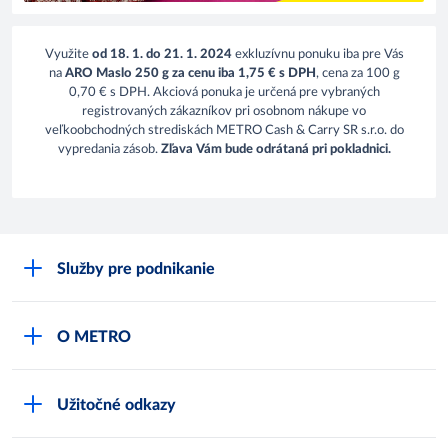
Využite
od 18. 1. do 21. 1. 2024
exkluzívnu ponuku iba pre Vás
na
ARO Maslo 250 g za cenu iba 1,75 € s DPH
, cena za 100 g
0,70 € s DPH. Akciová ponuka je určená pre vybraných
registrovaných zákazníkov pri osobnom nákupe vo
veľkoobchodných strediskách METRO Cash & Carry SR s.r.o. do
vypredania zásob.
Zľava Vám bude odrátaná pri pokladnici.
Služby pre podnikanie
Môj obchod
O METRO
Karty bezpečnostných údajov
Čo je METRO
METRO platobná karta
Užitočné odkazy
Kariéra
Privátne značky