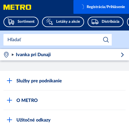
Registrácia/Prihlásenie
Sortiment
Letáky a akcie
Distribúcia
Ivanka pri Dunaji
Služby pre podnikanie
Môj obchod
O METRO
Karty bezpečnostných údajov
Čo je METRO
METRO platobná karta
Užitočné odkazy
Kariéra
Privátne značky