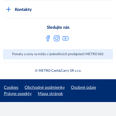
Bonusový program
Kvalita
Track & trace
Kontakty
Licencia na predaj liehu
Pre dodávateľov
Protrace
Najčastejšie otázky
Pre novinárov
Compliance
Sledujte nás
Spoločenská zodpovednosť
Metro AG
Ponuky a ceny sa môžu v jednotlivých predajniach METRO líšiť.
© METRO Cash&Carry SR s.r.o.
Cookies
Obchodné podmienky
Osobné údaje
Právne aspekty
Mapa stránok