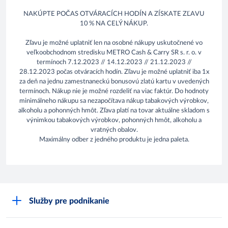
NAKÚPTE POČAS OTVÁRACÍCH HODÍN A ZÍSKATE ZĽAVU
10 % NA CELÝ NÁKUP.
Zľavu je možné uplatniť len na osobné nákupy uskutočnené vo
veľkoobchodnom stredisku METRO Cash & Carry SR s. r. o. v
termínoch 7.12.2023 // 14.12.2023 // 21.12.2023 //
28.12.2023 počas otváracích hodín. Zľavu je možné uplatniť iba 1x
za deň na jednu zamestnaneckú bonusovú zlatú kartu v uvedených
termínoch. Nákup nie je možné rozdeliť na viac faktúr. Do hodnoty
minimálneho nákupu sa nezapočítava nákup tabakových výrobkov,
alkoholu a pohonných hmôt. Zľava platí na tovar aktuálne skladom s
výnimkou tabakových výrobkov, pohonných hmôt, alkoholu a
vratných obalov.
Maximálny odber z jedného produktu je jedna paleta.
Služby pre podnikanie
Môj obchod