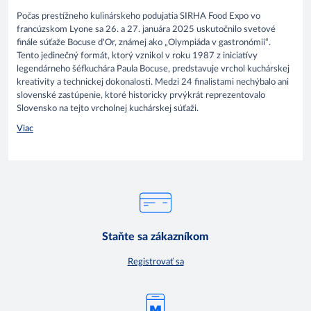
Počas prestížneho kulinárskeho podujatia SIRHA Food Expo vo
francúzskom Lyone sa 26. a 27. januára 2025 uskutočnilo svetové
finále súťaže Bocuse d'Or, známej ako „Olympiáda v gastronómii“.
Tento jedinečný formát, ktorý vznikol v roku 1987 z iniciatívy
legendárneho šéfkuchára Paula Bocuse, predstavuje vrchol kuchárskej
kreativity a technickej dokonalosti. Medzi 24 finalistami nechýbalo ani
slovenské zastúpenie, ktoré historicky prvýkrát reprezentovalo
Slovensko na tejto vrcholnej kuchárskej súťaži.
Viac
Staňte sa zákazníkom
Registrovať sa