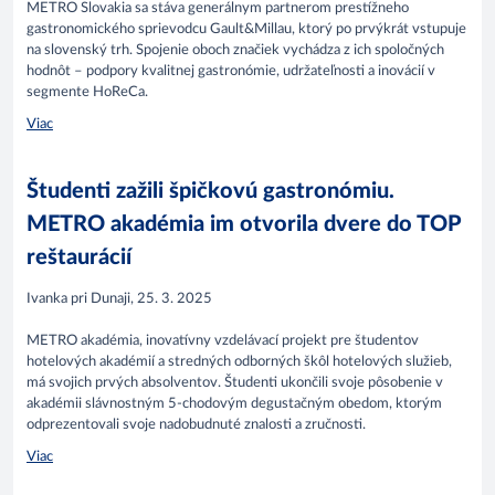
​METRO Slovakia sa stáva generálnym partnerom prestížneho
gastronomického sprievodcu Gault&Millau, ktorý po prvýkrát vstupuje
na slovenský trh. Spojenie oboch značiek vychádza z ich spoločných
hodnôt – podpory kvalitnej gastronómie, udržateľnosti a inovácií v
segmente HoReCa.
Viac
Študenti zažili špičkovú gastronómiu.
METRO akadémia im otvorila dvere do TOP
reštaurácií
Ivanka pri Dunaji, 25. 3. 2025
METRO akadémia, inovatívny vzdelávací projekt pre študentov
hotelových akadémií a stredných odborných škôl hotelových služieb,
má svojich prvých absolventov. Študenti ukončili svoje pôsobenie v
akadémii slávnostným 5-chodovým degustačným obedom, ktorým
odprezentovali svoje nadobudnuté znalosti a zručnosti.​
Viac