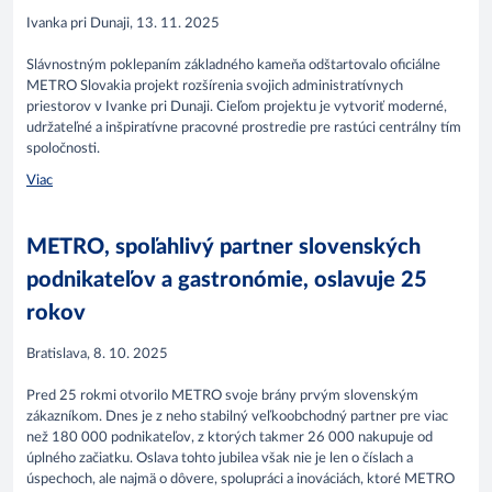
Ivanka pri Dunaji, 13. 11. 2025
Slávnostným poklepaním základného kameňa odštartovalo oficiálne
METRO Slovakia projekt rozšírenia svojich administratívnych
priestorov v Ivanke pri Dunaji. Cieľom projektu je vytvoriť moderné,
udržateľné a inšpiratívne pracovné prostredie pre rastúci centrálny tím
spoločnosti.
Viac
METRO, spoľahlivý partner slovenských
podnikateľov a gastronómie, oslavuje 25
rokov
Bratislava, 8. 10. 2025
Pred 25 rokmi otvorilo METRO svoje brány prvým slovenským
zákazníkom. Dnes je z neho stabilný veľkoobchodný partner pre viac
než 180 000 podnikateľov, z ktorých takmer 26 000 nakupuje od
úplného začiatku. Oslava tohto jubilea však nie je len o číslach a
úspechoch, ale najmä o dôvere, spolupráci a inováciách, ktoré METRO