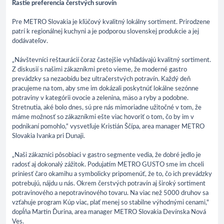
Rastie preferencia čerstvých surovín
Pre METRO Slovakia je kľúčový kvalitný lokálny sortiment. Prirodzene
patrí k regionálnej kuchyni a je podporou slovenskej produkcie a jej
dodávateľov.
„Návštevníci reštaurácií čoraz častejšie vyhľadávajú kvalitný sortiment.
Z diskusií s našimi zákazníkmi preto vieme, že moderné gastro
prevádzky sa nezaobídu bez ultračerstvých potravín. Každý deň
pracujeme na tom, aby sme im dokázali poskytnúť lokálne sezónne
potraviny v kategórii ovocie a zelenina, mäso a ryby a podobne.
Stretnutia, aké bolo dnes, sú pre nás mimoriadne užitočné v tom, že
máme možnosť so zákazníkmi ešte viac hovoriť o tom, čo by im v
podnikaní pomohlo,“ vysvetľuje Kristián Ščípa, area manager METRO
Slovakia Ivanka pri Dunaji.
„Naši zákazníci pôsobiaci v gastro segmente vedia, že dobré jedlo je
radosť aj dokonalý zážitok. Podujatím METRO GUSTO sme im chceli
priniesť čaro okamihu a symbolicky pripomenúť, že to, čo ich prevádzky
potrebujú, nájdu u nás. Okrem čerstvých potravín aj široký sortiment
potravinového a nepotravinového tovaru. Na viac než 5000 druhov sa
vzťahuje program Kúp viac, plať menej so stabilne výhodnými cenami,"
dopĺňa Martin Ďurina, area manager METRO Slovakia Devínska Nová
Ves.