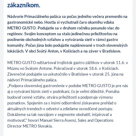
zákazníkom.
Nádvorie Primaciálneho paláca sa počas jedného večera premenilo na
gastronomické nebo. Hostia si vychutnali čaro okamihu vďaka
METRO GUSTO. Podujatie sa v druhom ročníku posunulo viac do
regiónov. Svojim konceptom sa stalo jedinečnou príležitosťou na
posilnenie obchodných vzťahov a vytvárania sietí v rámci gastro
komunity. Počas júna bolo podujatie naplánované v troch slovenských
lokáciách. V obci Svätý Anton, v Košiciach a na záver v Bratislave.
METRO GUSTO odštartoval trojlístok gastro zážitkov v utorok 11.6. v
Múzeu vo Svätom Antone. Pokračoval v utorok 18.6. v Košiciach.
Záverečné podujatie sa uskutočnilo v Bratislave v utorok 25. júna na
nádvorí Primaciálneho paláca.
„Podpora slovenskej gastronómie v podobe METRO GUSTO je pre nás
aj o vytváraní biznis sietí v podnikaní, čo je veľmi dôležité. Pomáha
budovať cenné vzťahy, otvára príležitosti a podporuje výmenu
poznatkov. Spojením sa s inými odborníkmi získavame prehľad o
aktuálnych trendoch v odvetví a zdieľame osvedčené postupy.
Dokážeme sa tak navzájom v segmente obohatiť, inšpirovať a
motivovať,“ hovorí Manuel Sierra Asensi, Sales and Operations
Director METRO Slovakia.