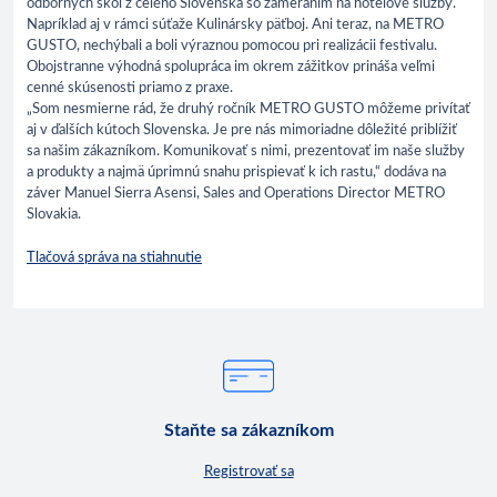
odborných škôl z celého Slovenska so zameraním na hotelové služby.
Napríklad aj v rámci súťaže Kulinársky päťboj. Ani teraz, na METRO
GUSTO, nechýbali a boli výraznou pomocou pri realizácii festivalu.
Obojstranne výhodná spolupráca im okrem zážitkov prináša veľmi
cenné skúsenosti priamo z praxe.
„Som nesmierne rád, že druhý ročník METRO GUSTO môžeme privítať
aj v ďalších kútoch Slovenska. Je pre nás mimoriadne dôležité priblížiť
sa našim zákazníkom. Komunikovať s nimi, prezentovať im naše služby
a produkty a najmä úprimnú snahu prispievať k ich rastu,“ dodáva na
záver Manuel Sierra Asensi, Sales and Operations Director METRO
Slovakia.
Tlačová správa na stiahnutie
Staňte sa zákazníkom
Registrovať sa