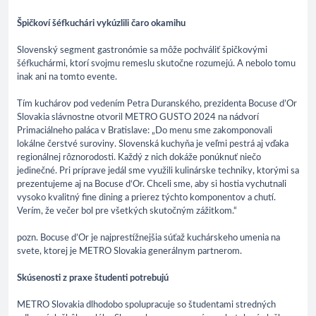
Špičkoví šéfkuchári vykúzlili čaro okamihu
Slovenský segment gastronómie sa môže pochváliť špičkovými
šéfkuchármi, ktorí svojmu remeslu skutočne rozumejú. A nebolo tomu
inak ani na tomto evente.
Tím kuchárov pod vedením Petra Duranského, prezidenta Bocuse d’Or
Slovakia slávnostne otvoril METRO GUSTO 2024 na nádvorí
Primaciálneho paláca v Bratislave: „Do menu sme zakomponovali
lokálne čerstvé suroviny. Slovenská kuchyňa je veľmi pestrá aj vďaka
regionálnej rôznorodosti. Každý z nich dokáže ponúknuť niečo
jedinečné. Pri príprave jedál sme využili kulinárske techniky, ktorými sa
prezentujeme aj na Bocuse d‘Or. Chceli sme, aby si hostia vychutnali
vysoko kvalitný fine dining a prierez týchto komponentov a chutí.
Verím, že večer bol pre všetkých skutočným zážitkom.“
pozn. Bocuse d’Or je najprestížnejšia súťaž kuchárskeho umenia na
svete, ktorej je METRO Slovakia generálnym partnerom.
Skúsenosti z praxe študenti potrebujú
METRO Slovakia dlhodobo spolupracuje so študentami stredných