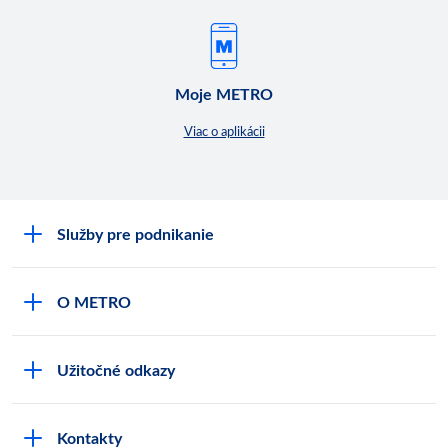
Moje METRO
Viac o aplikácii
Služby pre podnikanie
Môj obchod
O METRO
Karty bezpečnostných údajov
Čo je METRO
METRO platobná karta
Užitočné odkazy
Kariéra
Privátne značky
Bonusový program
Kvalita
Track & trace
Kontakty