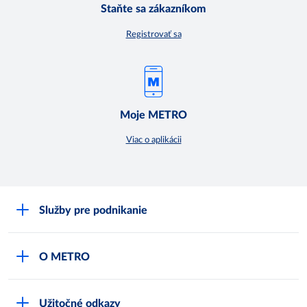
Staňte sa zákazníkom
Registrovať sa
Moje METRO
Viac o aplikácii
Služby pre podnikanie
Môj obchod
O METRO
Karty bezpečnostných údajov
Čo je METRO
METRO platobná karta
Užitočné odkazy