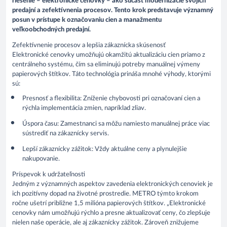
riešenie – elektronické cenovky – ako súčasť modernizácie svojich
predajní a zefektívnenia procesov. Tento krok predstavuje významný
posun v prístupe k označovaniu cien a manažmentu
veľkoobchodných predajní.
Zefektívnenie procesov a lepšia zákaznícka skúsenosť
Elektronické cenovky umožňujú okamžitú aktualizáciu cien priamo z
centrálneho systému, čím sa eliminujú potreby manuálnej výmeny
papierových štítkov. Táto technológia prináša mnohé výhody, ktorými
sú:
Presnosť a flexibilita
: Zníženie chybovosti pri označovaní cien a
rýchla implementácia zmien, napríklad zliav.
Úspora času
: Zamestnanci sa môžu namiesto manuálnej práce viac
sústrediť na zákaznícky servis.
Lepší zákaznícky zážitok
: Vždy aktuálne ceny a plynulejšie
nakupovanie.
Príspevok k udržateľnosti
Jedným z významných aspektov zavedenia elektronických cenoviek je
ich pozitívny dopad na životné prostredie. METRO týmto krokom
ročne ušetrí približne 1,5 milióna papierových štítkov. „Elektronické
cenovky nám umožňujú rýchlo a presne aktualizovať ceny, čo zlepšuje
nielen naše operácie, ale aj zákaznícky zážitok. Zároveň znižujeme