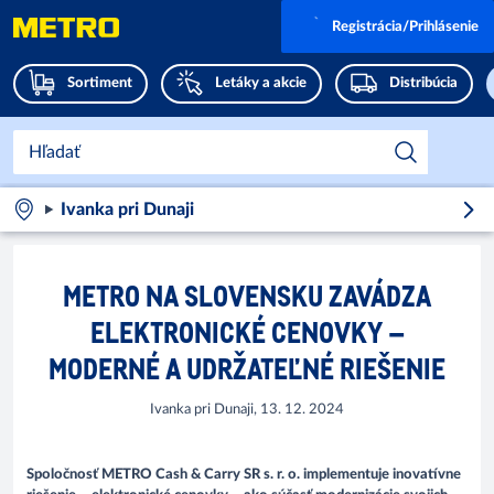
Registrácia/Prihlásenie
Sortiment
Letáky a akcie
Distribúcia
Ivanka pri Dunaji
METRO NA SLOVENSKU ZAVÁDZA
ELEKTRONICKÉ CENOVKY –
MODERNÉ A UDRŽATEĽNÉ RIEŠENIE
Ivanka pri Dunaji, 13. 12. 2024
Spoločnosť METRO Cash & Carry SR s. r. o. implementuje inovatívne