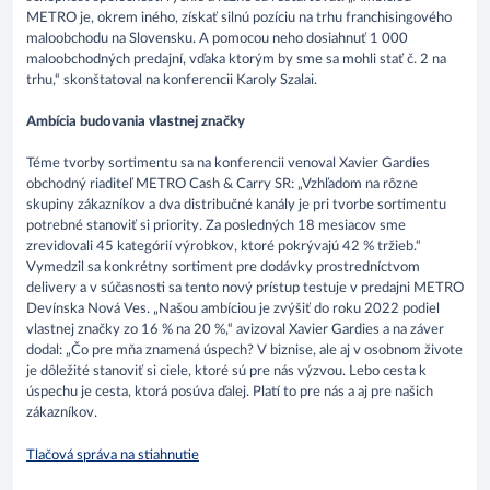
METRO je, okrem iného, získať silnú pozíciu na trhu franchisingového
maloobchodu na Slovensku. A pomocou neho dosiahnuť 1 000
maloobchodných predajní, vďaka ktorým by sme sa mohli stať č. 2 na
trhu,“ skonštatoval na konferencii Karoly Szalai.
Ambícia budovania vlastnej značky
Téme tvorby sortimentu sa na konferencii venoval Xavier Gardies
obchodný riaditeľ METRO Cash & Carry SR: „Vzhľadom na rôzne
skupiny zákazníkov a dva distribučné kanály je pri tvorbe sortimentu
potrebné stanoviť si priority. Za posledných 18 mesiacov sme
zrevidovali 45 kategórií výrobkov, ktoré pokrývajú 42 % tržieb.“
Vymedzil sa konkrétny sortiment pre dodávky prostredníctvom
delivery a v súčasnosti sa tento nový prístup testuje v predajni METRO
Devínska Nová Ves. „Našou ambíciou je zvýšiť do roku 2022 podiel
vlastnej značky zo 16 % na 20 %,“ avizoval Xavier Gardies a na záver
dodal: „Čo pre mňa znamená úspech? V biznise, ale aj v osobnom živote
je dôležité stanoviť si ciele, ktoré sú pre nás výzvou. Lebo cesta k
úspechu je cesta, ktorá posúva ďalej. Platí to pre nás a aj pre našich
zákazníkov.
Tlačová správa na stiahnutie