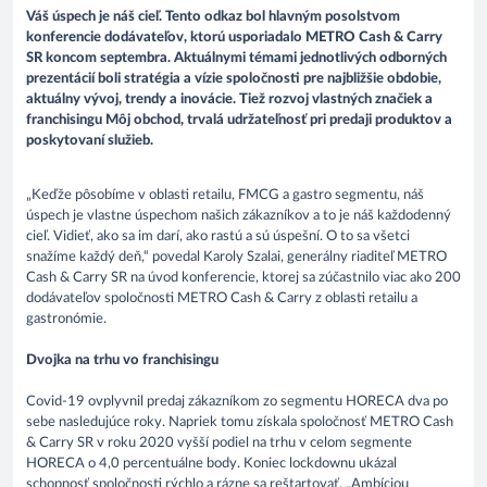
Váš úspech je náš cieľ. Tento odkaz bol hlavným posolstvom
konferencie dodávateľov, ktorú usporiadalo METRO Cash & Carry
SR koncom septembra. Aktuálnymi témami jednotlivých odborných
prezentácií boli stratégia a vízie spoločnosti pre najbližšie obdobie,
aktuálny vývoj, trendy a inovácie. Tiež rozvoj vlastných značiek a
franchisingu Môj obchod, trvalá udržateľnosť pri predaji produktov a
poskytovaní služieb.
„Keďže pôsobíme v oblasti retailu, FMCG a gastro segmentu, náš
úspech je vlastne úspechom našich zákazníkov a to je náš každodenný
cieľ. Vidieť, ako sa im darí, ako rastú a sú úspešní. O to sa všetci
snažíme každý deň,“ povedal Karoly Szalai, generálny riaditeľ METRO
Cash & Carry SR na úvod konferencie, ktorej sa zúčastnilo viac ako 200
dodávateľov spoločnosti METRO Cash & Carry z oblasti retailu a
gastronómie.
Dvojka na trhu vo franchisingu
Covid-19 ovplyvnil predaj zákazníkom zo segmentu HORECA dva po
sebe nasledujúce roky. Napriek tomu získala spoločnosť METRO Cash
& Carry SR v roku 2020 vyšší podiel na trhu v celom segmente
HORECA o 4,0 percentuálne body. Koniec lockdownu ukázal
schopnosť spoločnosti rýchlo a rázne sa reštartovať. „Ambíciou