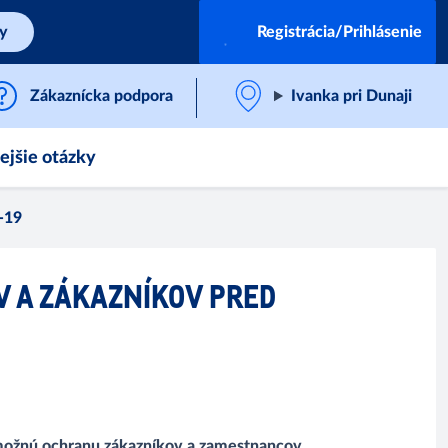
by
Registrácia/Prihlásenie
Zákaznícka podpora
Ivanka pri Dunaji
ejšie otázky
-19
 A ZÁKAZNÍKOV PRED
u možnú ochranu zákazníkov a zamestnancov