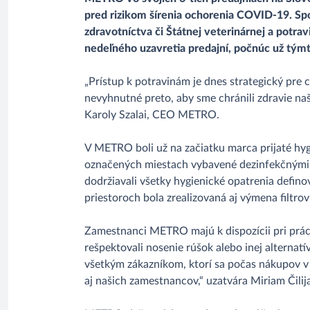
pred rizikom šírenia ochorenia COVID-19. Spo
zdravotníctva či Štátnej veterinárnej a potr
nedeľného uzavretia predajní, počnúc už tým
„Prístup k potravinám je dnes strategický pre
nevyhnutné preto, aby sme chránili zdravie na
Karoly Szalai, CEO METRO.
V METRO boli už na začiatku marca prijaté hygi
označených miestach vybavené dezinfekčnými 
dodržiavali všetky hygienické opatrenia defi
priestoroch bola zrealizovaná aj výmena filtro
Zamestnanci METRO majú k dispozícii pri práci
rešpektovali nosenie rúšok alebo inej alterna
všetkým zákazníkom, ktorí sa počas nákupov v 
aj našich zamestnancov,“ uzatvára Miriam Č