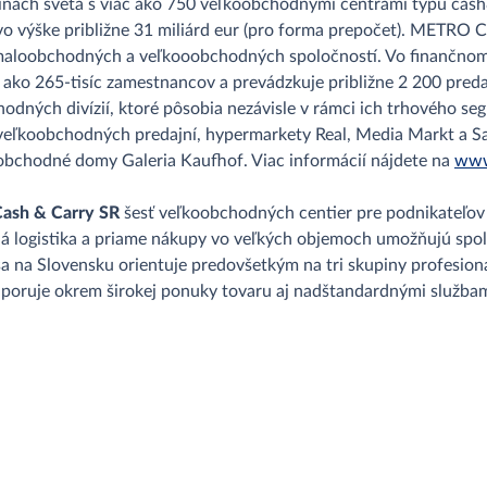
inách sveta s viac ako 750 veľkoobchodnými centrami typu cash&
o výške približne 31 miliárd eur (pro forma prepočet). METRO 
maloobchodných a veľkooobchodných spoločností. Vo finančnom 
c ako 265-tisíc zamestnancov a prevádzkuje približne 2 200 preda
obchodných divízií, ktoré pôsobia nezávisle v rámci ich trhovéh
veľkoobchodných predajní, hypermarkety Real, Media Markt a Sa
obchodné domy Galeria Kaufhof. Viac informácií nájdete na
www
sh & Carry SR
šesť veľkoobchodných centier pre podnikateľov
lá logistika a priame nákupy vo veľkých objemoch umožňujú spo
na Slovensku orientuje predovšetkým na tri skupiny profesion
dporuje okrem širokej ponuky tovaru aj nadštandardnými službam