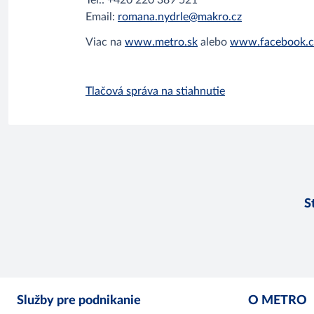
Tel.: +420 220 389 521
Email:
romana.nydrle@makro.cz
Viac na
www.metro.sk
alebo
www.facebook.c
Tlačová správa na stiahnutie
S
Služby pre podnikanie
O METRO