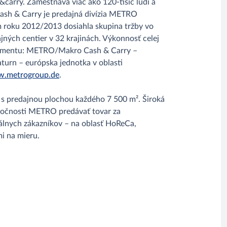
carry. Zamestnáva viac ako 120-tisíc ľudí a
Cash & Carry je predajná divízia METRO
roku 2012/2013 dosiahla skupina tržby vo
jných centier v 32 krajinách. Výkonnosť celej
o segmentu: METRO/Makro Cash & Carry –
turn – európska jednotka v oblasti
.metrogroup.de
.
 s predajnou plochou každého 7 500 m². Široká
ločnosti METRO predávať tovar za
álnych zákazníkov – na oblasť HoReCa,
i na mieru.