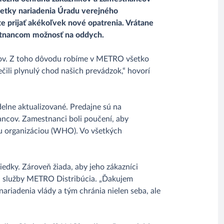
všetky nariadenia Úradu verejného
te prijať akékoľvek nové opatrenia. Vrátane
estnancom možnosť na oddych.
entov. Z toho dôvodu robíme v METRO všetko
čili plynulý chod našich prevádzok,“ hovorí
delne aktualizované. Predajne sú na
ncov. Zamestnanci boli poučení, aby
ou organizáciou (WHO). Vo všetkých
edky. Zároveň žiada, aby jeho zákazníci
kmi služby METRO Distribúcia. „Ďakujem
ariadenia vlády a tým chránia nielen seba, ale