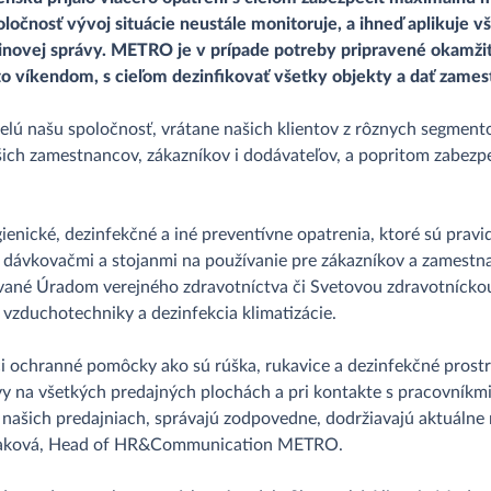
ločnosť vývoj situácie neustále monitoruje, a ihneď aplikuje 
avinovej správy. METRO je v prípade potreby pripravené okamži
to víkendom, s cieľom dezinfikovať všetky objekty a dať zam
 celú našu spoločnosť, vrátane našich klientov z rôznych segm
šich zamestnancov, zákazníkov i dodávateľov, a popritom zabezpe
enické, dezinfekčné a iné preventívne opatrenia, ktoré sú pravi
dávkovačmi a stojanmi na používanie pre zákazníkov a zamestna
nované Úradom verejného zdravotníctva či Svetovou zdravotníck
v vzduchotechniky a dezinfekcia klimatizácie.
 ochranné pomôcky ako sú rúška, rukavice a dezinfekčné prostri
tívy na všetkých predajných plochách a pri kontakte s pracovní
našich predajniach, správajú zodpovedne, dodržiavajú aktuálne n
ilijaková, Head of HR&Communication METRO.