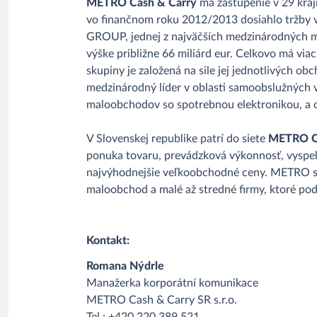
METRO Cash & Carry
má zastúpenie v 29 kraj
vo finančnom roku 2012/2013 dosiahlo tržby v
GROUP, jednej z najväčších medzinárodných 
výške približne 66 miliárd eur. Celkovo má via
skupiny je založená na sile jej jednotlivých 
medzinárodný líder v oblasti samoobslužných 
maloobchodov so spotrebnou elektronikou, a 
V Slovenskej republike patrí do siete
METRO Ca
ponuka tovaru, prevádzková výkonnosť, vyspe
najvýhodnejšie veľkoobchodné ceny. METRO sa 
maloobchod a malé až stredné firmy, ktoré po
Kontakt:
Romana Nýdrle
Manažerka korporátní komunikace
METRO Cash & Carry SR s.r.o.