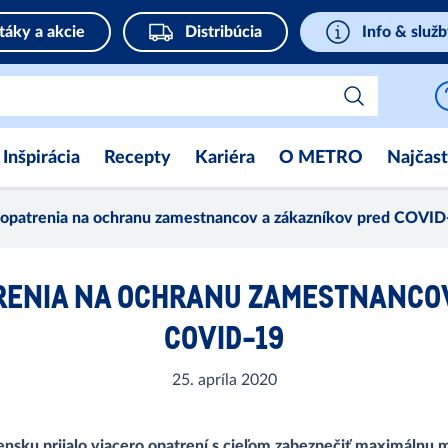
táky a akcie
Distribúcia
Info & služ
Inšpirácia
Recepty
Kariéra
O METRO
Najčast
opatrenia na ochranu zamestnancov a zákazníkov pred COVID
TRENIA NA OCHRANU ZAMESTNANCOV
COVID-19
25. apríla 2020
ensku prijalo viacero opatrení s cieľom zabezpečiť maximáln