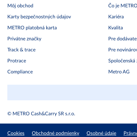
Môj obchod
Čo je METR
Karty bezpečnostných údajov
Kariéra
METRO platobná karta
Kvalita
Privátne značky
Pre dodávate
Track & trace
Pre novináro
Protrace
Spoločenská
Compliance
Metro AG
© METRO Cash&Carry SR s.r.o.
Cookies
Obchodné podmienky
Osobné údaje
Právn