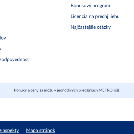
O
Bonusový program
Licencia na predaj liehu
Najčastejšie otázky
ľov
v
 zodpovednosť
Ponuky a ceny sa môžu v jednotlivých predajniach METRO líšiť.
e aspekty
Mapa stránok