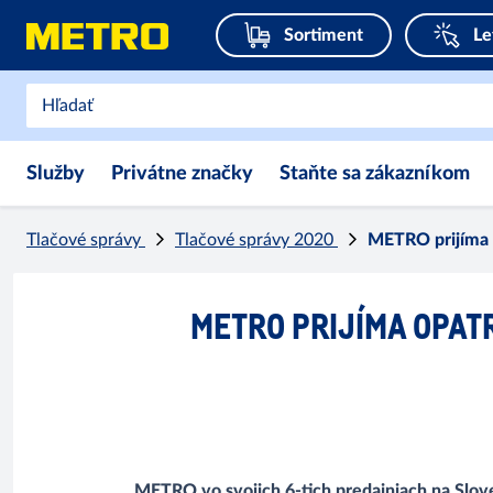
Sortiment
Le
Služby
Privátne značky
Staňte sa zákazníkom
Tlačové správy
Tlačové správy 2020
METRO prijíma 
METRO PRIJÍMA OPA
METRO vo svojich 6-tich predajniach na Slov