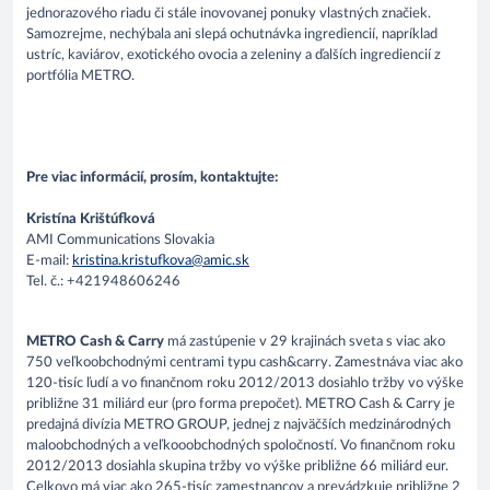
jednorazového riadu či stále inovovanej ponuky vlastných značiek.
Samozrejme, nechýbala ani slepá ochutnávka ingrediencií, napríklad
ustríc, kaviárov, exotického ovocia a zeleniny a ďalších ingrediencií z
portfólia METRO.
Pre viac informácií, prosím, kontaktujte:
Kristína Krištúfková
AMI Communications Slovakia
E-mail:
kristina.kristufkova@amic.sk
Tel. č.: +421948606246
METRO Cash & Carry
má zastúpenie v 29 krajinách sveta s viac ako
750 veľkoobchodnými centrami typu cash&carry. Zamestnáva viac ako
120-tisíc ľudí a vo finančnom roku 2012/2013 dosiahlo tržby vo výške
približne 31 miliárd eur (pro forma prepočet). METRO Cash & Carry je
predajná divízia METRO GROUP, jednej z najväčších medzinárodných
maloobchodných a veľkooobchodných spoločností. Vo finančnom roku
2012/2013 dosiahla skupina tržby vo výške približne 66 miliárd eur.
Celkovo má viac ako 265-tisíc zamestnancov a prevádzkuje približne 2