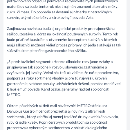
potravinového odpadu a používania recyklovateľných jednorazových
materiálov sa bude tento rok niesť najmä v znamení alternatív múky,
cukru či mäsa. Do popredia sa dostanú aj nátierky z netradičných
surovín, akými sú oriešky a strukoviny,“ povedal Artz.
Zaujímavou novinkou budú aj organické produkty pre najmenších a
stálicou zostáva aj dôraz na lokálnosť používaných surovín. Tento rok
bude priať reštauráciám s otvoreným konceptom kuchýň, v ktorých
majú zákazníci možnosť vidieť proces prípravy ich jedla a stávajú sa tak
súčasťou komplexného gastronomického zážitku.
„S predstaviteľmi segmentu Horeca dlhodobo rozvíjame vzťahy a
prispievame tak spoločne k rozvoju slovenskej gastronómie a
zvyšovaniu jej kvality. Veľmi nás teší ak vidíme, že naše poradenstvo,
podpora a široký sortiment vhodný aj pre tú najvyššiu úroveň
gastronómie, vrátane ponuky udržateľných riešení, pomáha meniť veci
k lepšiemu,“ povedal Karol Szalai, generálny riaditeľ spoločnosti
METRO.
Okrem pôsobivých aktivít mali návštevníci METRO stánku na
Danubius Gastro možnosť prezrieť si aj novinky z ultra fresh
sortimentu, ktorý zahŕňal aj menej tradičné druhy exotického ovocia,
ryby či jedlé kvety. Popri čerstvých produktoch sa spoločnosť
prezentovala vyberaným sortimentom v oblasti ekologického