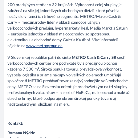
200 predajných centier v 32 krajinách. Výkonnosť celej skupiny je
založená na sile jej jednotlivých obchodných divízií, ktoré pôsobia
nezávisle v rámci ich trhového segmentu: METRO/Makro Cash &
Carry – medzinárodný líder v oblasti samoobslužných
veľkoobchodných predajní, hypermarkety Real, Media Markt a Saturn
– európska jednotka v oblasti maloobchodov so spotrebnou
elektronikou, a obchodné domy Galeria Kaufhof. Viac informácií
nájdete na
www.metrogroup.de
.
V Slovenskej republike patrí do siete
METRO Cash & Carry SR
šesť
veľkoobchodných centier pre podnikateľov s predajnou plochou
každého 7 500 m². Široká ponuka tovaru, prevádzková výkonnosť,
vyspelá logistika a priame nákupy vo veľkých objemoch umožňujú
spoločnosti METRO predávať tovar za najvýhodnejšie veľkoobchodné
ceny. METRO sa na Slovensku orientuje predovšetkým na tri skupiny
profesionálnych zákazníkov – na oblasť HoReCa, maloobchod a malé až
stredné firmy, ktoré podporuje okrem širokej ponuky tovaru aj
nadštandardnými službami na mieru.
Kontakt:
Romana Nýdrle