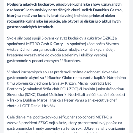
Podpora mladých kuchárov, pôsobivé kuchárske show uznávaných
osobností i ochutnávky netradičných chutí. Veľtrh Danubius Gastro,
ktorý sa nedávno konal v bratislavskej Inchebe, priniesol nielen
rozmanité kulinárske inšpirácie, ale otvoril aj diskusiu o aktuálnych
gastronomických trendoch.
Svoje sily opäť spojil Slovenský zväz kuchárov a cukrárov (SZKC) a
spoločnosť METRO Cash & Carry – v spoločnej zóne počas štyroch
výstavných dni zorganizovali sútaže mladých kulinárskych nádejí,
kreatívne vyrezávanie do ovocia a zeleniny i ukážky vysokej
gastronómie v podaní známych šéfkuchárov.
V rámci kuchárskych šou sa predstavili známe osobnosti slovenskej
gastronómie akými sú šéfkuchár Globo restaurant a kapitán Národného
tímu Slovenska vjednom Branislav Križan, Michal Konrád z Bao
Brothers (v minulosti šéfkuchár FOU ZOO) či kapitán juniorského tímu
Slovenska (SZKC) Daniel Melicherík. Nechýbali ani šéfkuchári pôsobiaci
v Írskom Dubline Maroš Hruška a Peter Varga a aniexecutive chef
zhotela LOFT Daniel Hrivňák.
Celé dianie mal pod taktovkou šéfkuchár spoločnosti METRO a
zároveň prezident SZKC Vojto Artz, ktorý prezentoval svoj pohľad na
gastronomické trendy anovinky na tento rok. „Okrem snahy o zníženie