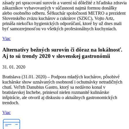
zásady pri spracovaní surovín a varení sú dôležité z hľadiska zdravia
zákazníkov vybavovaných v súčasnosti najmä formou donášky
alebo osobného odberu. Šéfkuchár spoločnosti METRO a prezident
Slovenského zväzu kuchárov a cukrárov (SZKC), Vojto Artz,
prináša niekoľko hygienických odporúčaní, ktoré by už dnes mali
byť samozrejmosťou vo všetkých profesionálnych kuchyniach.
Viac
Alternatívy bežných surovín či dôraz na lokálnosť.
Aj to sú trendy 2020 v slovenskej gastronómii
31. 01. 2020
Bratislava (31.01. 2020) – Podpora mladých kuchárov, pôsobivé
kuchárske show uznávaných osobností i ochutnávky netradičných
chutí. Veľtrh Danubius Gastro, ktorý sa nedávno konal v
bratislavskej Inchebe, priniesol nielen rozmanité kulinárske
inšpirácie, ale otvoril aj diskusiu o aktuálnych gastronomických
trendoch.
Viac