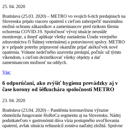
25. 04. 2020
Bratislava (25.03. 2020) – METRO vo svojich 6-tich predajniach na
Slovensku prijalo viacero opatrení s cieľom zabezpečiť maximálnu
možnú ochranu zákazníkov a zamestnancov pred rizikom šírenia
ochorenia COVID-19. Spoločnosť vývoj situácie neustále
monitoruje, a ihneď aplikuje všetky nariadenia Úradu verejného
zdravotníctva či Štátnej veterinárnej a potravinovej správy. METRO
je v prípade potreby pripravené okamžite prijať akékoľvek nové
opatrenia. Vrátane nedeľného uzavretia predajní, počnúc už týmto
víkendom, s cieľom dezinfikovať všetky objekty a dať
zamestnancom možnosť na oddych.
Viac
6 odporúčaní, ako zvýšiť hygienu prevádzky aj v
čase korony od šéfkuchára spoločnosti METRO
23. 04. 2020
Bratislava (23.04. 2020) – Pandémia koronavírusu výrazne
obmedzila fungovanie HoReCa segmentu aj na Slovensku. Nádej
podnikateľom v gastronómii dáva vízia postupného uvoľňovania
opatrení, avšak situácia reštaurácií zostáva naďalej zložitá. Správne