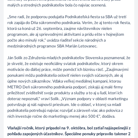
malých a stredných podnikateľov bola čo najviac ocenená.
„Sme radi, že podporou podujatia Podnikateľská fiesta sa SBA už tretí
rok zapája do Dňa súkromného podnikania. Verím, že aj tento rok fiesta,
ktorá sa koná už 26. septembra, zaujme návštevníkov nielen
programom, ale aj sprievodnými aktivitami a prídu ešte v hojnejšom
počte ako minulý rok,“ uvádza riaditeľ sekcie národných a
medzinárodných programov SBA Marián Letovanec.
Ján Solík zo Združenia mladých podnikateľov Slovenska poznamenal, že
je skvelé, že existuje neoficiálny sviatok podnikateľov, ktorý okrem
motivácie do ďalšej práce, môže pomôcť ich biznisu rásť. „Zaujímavými
ponukami môžu podnikatelia osloviť nielen svojich súčasných, ale aj
úplne nových zákazníkov. Vďaka veľkej mediálnej kampani, ktorou
METRO Deň súkromného podnikania podporí, získajú aj malé firmy
príležitosť zviditeľniť svoje produkty a služby a to aj u ľudí, ktorí ich
doteraz nepoznali,“ vraví Solík. „Význam podpory v oblasti marketingu
potvrdzuje aj náš najnovší prieskum. Ide o oblasť, v ktorej sa mladí
podnikatelia potrebujú najviac rozvíjať a zároveň viac ako polovica z
nich investuje ročne do marketingu menej ako 500 €“, dodáva.
Vlaňajší ročník, ktorý pripadol na 9. októbra, bol zatiaľ najúspešnejší z
pohľadu zapojených účastníkov. Špeciálne ponuky pripravilo takmer 2