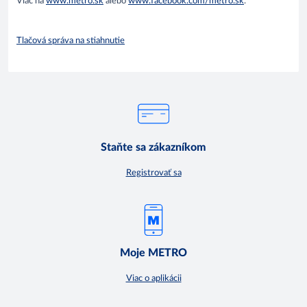
Viac na
www.metro.sk
alebo
www.facebook.com/metro.sk
.
Tlačová správa na stiahnutie
Staňte sa zákazníkom
Registrovať sa
Moje METRO
Viac o aplikácii