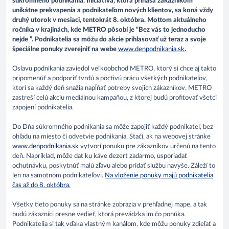
súkromného podnikania. Iniciatíva, ktorá prináša zákazníkom
unikátne prekvapenia a podnikateľom nových klientov, sa koná vždy
druhý utorok v mesiaci, tentokrát 8. októbra. Mottom aktuálneho
ročníka v krajinách, kde METRO pôsobí je “Bez vás to jednoducho
nejde ”. Podnikatelia sa môžu do akcie prihlasovať už teraz a svoje
špeciálne ponuky zverejniť na webe
www.denpodnikania.sk
.
Oslavu podnikania zaviedol veľkoobchod METRO, ktorý si chce aj takto
pripomenúť a podporiť tvrdú a poctivú prácu všetkých podnikateľov,
ktorí sa každý deň snažia napĺňať potreby svojich zákazníkov. METRO
zastreší celú akciu mediálnou kampaňou, z ktorej budú profitovať všetci
zapojení podnikatelia.
Do Dňa súkromného podnikania sa môže zapojiť každý podnikateľ, bez
ohľadu na miesto či odvetvie podnikania. Stačí, ak na webovej stránke
www.denpodnikania.sk
vytvorí ponuku pre zákazníkov určenú na tento
deň. Napríklad, môže dať ku káve dezert zadarmo, usporiadať
ochutnávku, poskytnúť malú zľavu alebo pridať službu navyše. Záleží to
len na samotnom podnikateľovi.
Na vloženie ponuky majú podnikatelia
čas až do 8. októbra.
Všetky tieto ponuky sa na stránke zobrazia v prehľadnej mape, a tak
budú zákazníci presne vedieť, ktorá prevádzka im čo ponúka.
Podnikatelia si tak vďaka vlastným kanálom, kde môžu ponuky zdieľať a