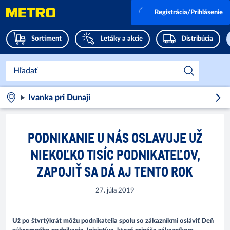
Registrácia/Prihlásenie
Sortiment
Letáky a akcie
Distribúcia
Ivanka pri Dunaji
PODNIKANIE U NÁS OSLAVUJE UŽ
NIEKOĽKO TISÍC PODNIKATEĽOV,
ZAPOJIŤ SA DÁ AJ TENTO ROK
27. júla 2019
Už po štvrtýkrát môžu podnikatelia spolu so zákazníkmi osláviť Deň