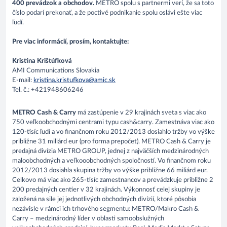
400 prevádzok a obchodov.
METRO spolu s partnermi verí, že sa toto
číslo podarí prekonať, a že poctivé podnikanie spolu oslávi ešte viac
ľudí.
Pre viac informácií, prosím, kontaktujte:
Kristína Krištúfková
AMI Communications Slovakia
E-mail:
kristina.kristufkova@amic.sk
Tel. č.: +421948606246
METRO Cash & Carry
má zastúpenie v 29 krajinách sveta s viac ako
750 veľkoobchodnými centrami typu cash&carry. Zamestnáva viac ako
120-tisíc ľudí a vo finančnom roku 2012/2013 dosiahlo tržby vo výške
približne 31 miliárd eur (pro forma prepočet). METRO Cash & Carry je
predajná divízia METRO GROUP, jednej z najväčších medzinárodných
maloobchodných a veľkooobchodných spoločností. Vo finančnom roku
2012/2013 dosiahla skupina tržby vo výške približne 66 miliárd eur.
Celkovo má viac ako 265-tisíc zamestnancov a prevádzkuje približne 2
200 predajných centier v 32 krajinách. Výkonnosť celej skupiny je
založená na sile jej jednotlivých obchodných divízií, ktoré pôsobia
nezávisle v rámci ich trhového segmentu: METRO/Makro Cash &
Carry – medzinárodný líder v oblasti samoobslužných