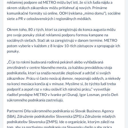
reklamnej podpore od METRO môžu byť istí, že si ich ľudia nájdu a
okrem stálych zákazníkov môžu pritiahnuť aj nových. Primárne
komunikačné formáty sú online, OOH (reklama „mimo domu“), sociálne
siete a PR v celoslovenských i regionálnych médiách.
Okrem toho, 80 z tých, ktorí sa zaregistrujú do konca augusta môžu
pre svoje ponuky získať reklamnú podporu formou kampane na
sociálnych sieťach. Stačí ak sa zaregistrujú v danom termíne. METRO
potom vyberie v každom z 8 krajov 10-tich zástupcov a spropaguje ich
ponuky.
„Či je to rokmi budovaná rodinná pekáreň alebo vyhľadávaná
zmrzlináreň v centre hlavného mesta, za každou prevádzkou stoja
podnikatelia, ktorí sa snažia neustále zlepšovať a udržať si svojich
zákazníkov. Prácu si často nosia aj domov, nepoznajú oddych, a niekedy
na konci mesiaca končia aj v mínuse. Myslíme si, že týchto ľudí treba
podporiť a aspoň raz v roku osláviť ich náročnú prácu,“ vysvetľuje
riaditeľ predajne METRO v Ivanke pri Dunaji, Igor Losman, prečo Deň
súkromného podnikania zastrešujú.
Partnermi Dňa súkromného podnikania sú Slovak Business Agency
(SBA), Združenie podnikateľov Slovenska (ZPS) a Združenie mladých
podnikateľov Slovenska (ZMPS). Ide o organizácie, ktorým záleží na
tom, aby sa poctivému podnikaniu na Slovensku darilo a aby práca