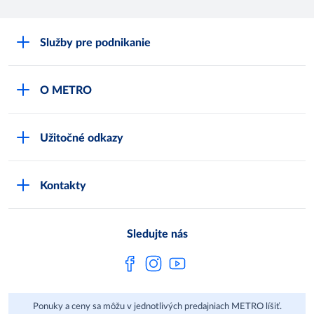
Služby pre podnikanie
Môj obchod
O METRO
Karty bezpečnostných údajov
Čo je METRO
METRO platobná karta
Užitočné odkazy
Kariéra
Privátne značky
Bonusový program
Kvalita
Track & trace
Kontakty
Licencia na predaj liehu
Pre dodávateľov
Protrace
Najčastejšie otázky
Pre novinárov
Compliance
Sledujte nás
Spoločenská zodpovednosť
Metro AG
Ponuky a ceny sa môžu v jednotlivých predajniach METRO líšiť.