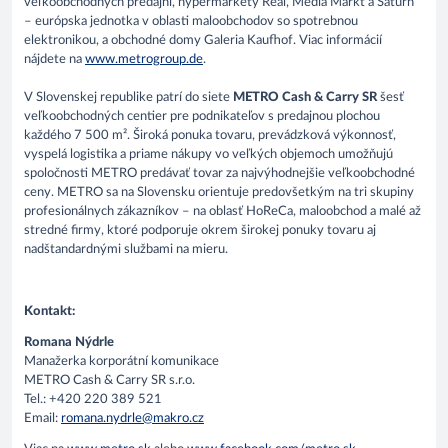
veľkoobchodných predajní, hypermarkety Real, Media Markt a Saturn
– európska jednotka v oblasti maloobchodov so spotrebnou
elektronikou, a obchodné domy Galeria Kaufhof. Viac informácií
nájdete na
www.metrogroup.de
.
V Slovenskej republike patrí do siete
METRO Cash & Carry SR
šesť
veľkoobchodných centier pre podnikateľov s predajnou plochou
každého 7 500 m². Široká ponuka tovaru, prevádzková výkonnosť,
vyspelá logistika a priame nákupy vo veľkých objemoch umožňujú
spoločnosti METRO predávať tovar za najvýhodnejšie veľkoobchodné
ceny. METRO sa na Slovensku orientuje predovšetkým na tri skupiny
profesionálnych zákazníkov – na oblasť HoReCa, maloobchod a malé až
stredné firmy, ktoré podporuje okrem širokej ponuky tovaru aj
nadštandardnými službami na mieru.
Kontakt:
Romana Nýdrle
Manažerka korporátní komunikace
METRO Cash & Carry SR s.r.o.
Tel.: +420 220 389 521
Email:
romana.nydrle@makro.cz