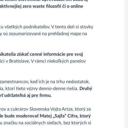
tívnejšej zero waste filozofii či o online
u všetkých podnikateľov. V tento deň si stovky
etky sú zosumarizované na prehľadnej mape na
katelia získať cenné informácie pre svoj
ci v Bratislave. V rámci niekoľkých panelov
zamestnancov, keď ich je na trhu nedostatok,
a, ktorí tieto výzvy denno-denne riešia.
Druhý
ť udržateľná aj pre firmu.
v a cukrárov Slovenska Vojta Artza, ktorý za
ie bude moderovať Matej „Sajfa“ Cifra, ktorý
 značku na sociálnych sieťach, bez ktorých si