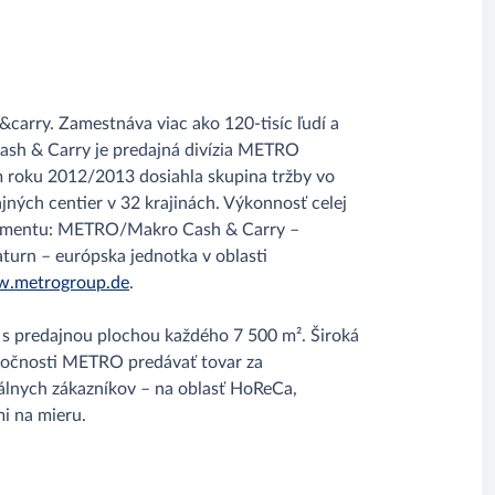
carry. Zamestnáva viac ako 120-tisíc ľudí a
Cash & Carry je predajná divízia METRO
roku 2012/2013 dosiahla skupina tržby vo
jných centier v 32 krajinách. Výkonnosť celej
o segmentu: METRO/Makro Cash & Carry –
turn – európska jednotka v oblasti
.metrogroup.de
.
 s predajnou plochou každého 7 500 m². Široká
ločnosti METRO predávať tovar za
álnych zákazníkov – na oblasť HoReCa,
i na mieru.