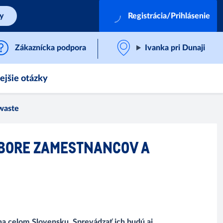
by
Registrácia/Prihlásenie
Zákaznícka podpora
Ivanka pri Dunaji
ejšie otázky
 waste
ÁBORE ZAMESTNANCOV A
 na celom Slovensku. Sprevádzať ich budú aj