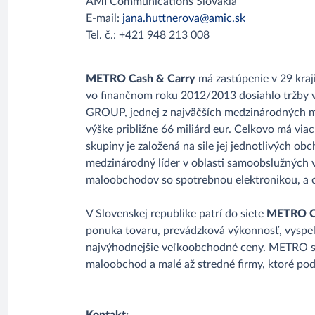
AMI Communications Slovakia
E-mail:
jana.huttnerova@amic.sk
Tel. č.: +421 948 213 008
METRO Cash & Carry
má zastúpenie v 29 kraj
vo finančnom roku 2012/2013 dosiahlo tržby v
GROUP, jednej z najväčších medzinárodných 
výške približne 66 miliárd eur. Celkovo má via
skupiny je založená na sile jej jednotlivých 
medzinárodný líder v oblasti samoobslužných 
maloobchodov so spotrebnou elektronikou, a 
V Slovenskej republike patrí do siete
METRO Ca
ponuka tovaru, prevádzková výkonnosť, vyspe
najvýhodnejšie veľkoobchodné ceny. METRO sa 
maloobchod a malé až stredné firmy, ktoré po