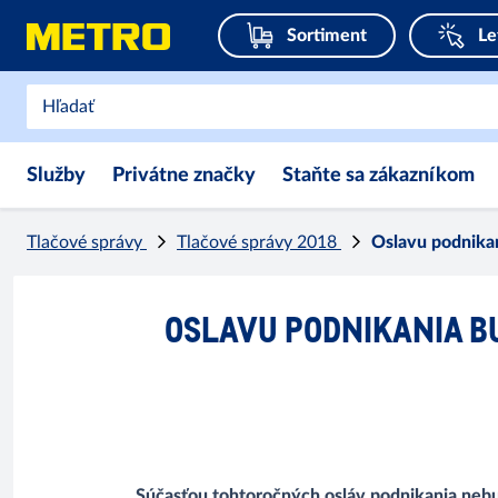
Sortiment
Le
Služby
Privátne značky
Staňte sa zákazníkom
Tlačové správy
Tlačové správy 2018
Oslavu podnikan
OSLAVU PODNIKANIA B
Súčasťou tohtoročných osláv podnikania nebud