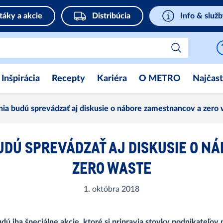
táky a akcie
Distribúcia
Info & služ
Inšpirácia
Recepty
Kariéra
O METRO
Najčast
ia budú sprevádzať aj diskusie o nábore zamestnancov a zero
UDÚ SPREVÁDZAŤ AJ DISKUSIE O N
ZERO WASTE
1. októbra 2018
ú iba špeciálne akcie, ktoré si pripravia stovky podnikateľov