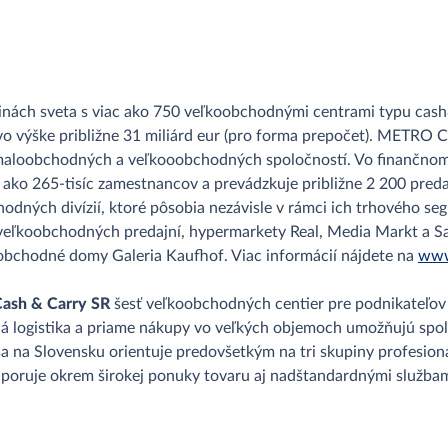
inách sveta s viac ako 750 veľkoobchodnými centrami typu cash&
o výške približne 31 miliárd eur (pro forma prepočet). METRO 
maloobchodných a veľkooobchodných spoločností. Vo finančnom 
c ako 265-tisíc zamestnancov a prevádzkuje približne 2 200 preda
obchodných divízií, ktoré pôsobia nezávisle v rámci ich trhovéh
veľkoobchodných predajní, hypermarkety Real, Media Markt a Sa
obchodné domy Galeria Kaufhof. Viac informácií nájdete na
www
sh & Carry SR
šesť veľkoobchodných centier pre podnikateľov
lá logistika a priame nákupy vo veľkých objemoch umožňujú spo
na Slovensku orientuje predovšetkým na tri skupiny profesion
dporuje okrem širokej ponuky tovaru aj nadštandardnými službam