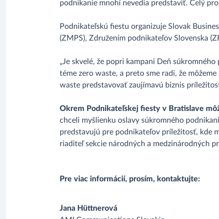
podnikanie mnohí nevedia predstaviť. Celý pr
Podnikateľskú fiestu organizuje Slovak Busin
(ZMPS), Združením podnikateľov Slovenska (
„Je skvelé, že popri kampani Deň súkromného 
téme zero waste, a preto sme radi, že môžeme zd
waste predstavovať zaujímavú biznis príležito
Okrem Podnikateľskej fiesty v Bratislave môžu
chceli myšlienku oslavy súkromného podnikania
predstavujú pre podnikateľov príležitosť, kde
riaditeľ sekcie národných a medzinárodných 
Pre viac informácií, prosím, kontaktujte:
Jana Hüttnerová