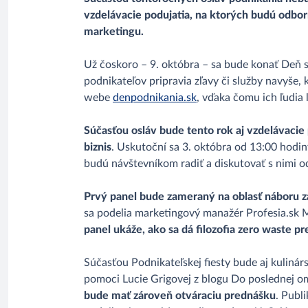
vzdelávacie podujatia, na ktorých budú odborní
marketingu.
Už čoskoro – 9. októbra – sa bude konať Deň s
podnikateľov pripravia zľavy či služby navyše,
webe
denpodnikania.sk
, vďaka čomu ich ľudia 
Súčasťou osláv bude tento rok aj vzdelávacie
biznis
. Uskutoční sa 3. októbra od 13:00 hodin
budú návštevníkom radiť a diskutovať s nimi od
Prvý panel bude zameraný na oblasť náboru z
sa podelia marketingový manažér Profesia.sk M
panel ukáže, ako sa dá filozofia zero waste pr
Súčasťou Podnikateľskej fiesty bude aj kulin
pomoci Lucie Grigovej z blogu Do poslednej om
bude mať zároveň otváraciu prednášku
. Publ