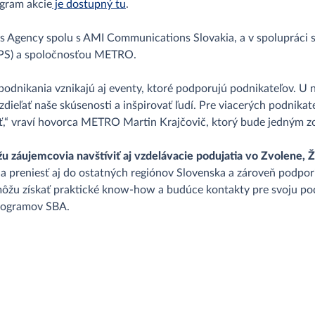
ogram akcie
je dostupný tu
.
ess Agency spolu s AMI Communications Slovakia, a v spolupráci
ZPS) a spoločnosťou METRO.
podnikania vznikajú aj eventy, ktoré podporujú podnikateľov. U
ieľať naše skúsenosti a inšpirovať ľudí. Pre viacerých podnikate
sť,“ vraví hovorca METRO Martin Krajčovič, ktorý bude jedným zo
 záujemcovia navštíviť aj vzdelávacie podujatia vo Zvolene, Ži
 preniesť aj do ostatných regiónov Slovenska a zároveň podporiť
 môžu získať praktické know-how a budúce kontakty pre svoju po
programov SBA.