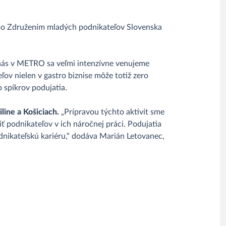
 so Združením mladých podnikateľov Slovenska
 nás v METRO sa veľmi intenzívne venujeme
ľov nielen v gastro biznise môže totiž zero
 spíkrov podujatia.
line a Košiciach.
„Prípravou týchto aktivít sme
 podnikateľov v ich náročnej práci. Podujatia
dnikateľskú kariéru,“ dodáva Marián Letovanec,