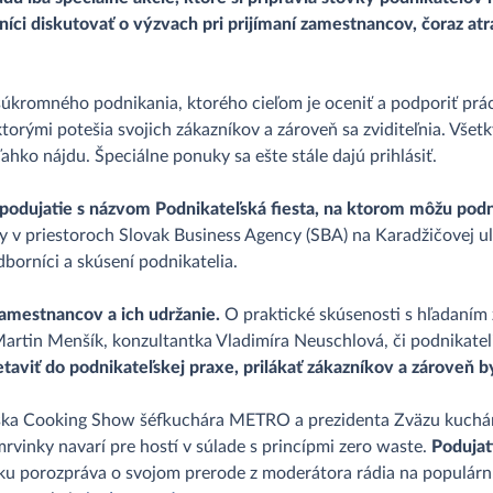
ci diskutovať o výzvach pri prijímaní zamestnancov, čoraz atrak
úkromného podnikania, ktorého cieľom je oceniť a podporiť prác
 ktorými potešia svojich zákazníkov a zároveň sa zviditeľnia. Vš
ľahko nájdu. Špeciálne ponuky sa ešte stále dajú prihlásiť.
 podujatie s názvom Podnikateľská fiesta, na ktorom môžu podni
y v priestoroch Slovak Business Agency (SBA) na Karadžičovej uli
borníci a skúsení podnikatelia.
amestnancov a ich udržanie.
O praktické skúsenosti s hľadaním 
artin Menšík, konzultantka Vladimíra Neuschlová, či podnikateli
etaviť do podnikateľskej praxe, prilákať zákazníkov a zároveň by
árska Cooking Show šéfkuchára METRO a prezidenta Zväzu kucháro
rvinky navarí pre hostí v súlade s princípmi zero waste.
Podujat
iku porozpráva o svojom prerode z moderátora rádia na populárnu