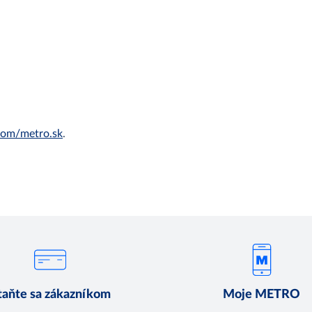
om/metro.sk
.
taňte sa zákazníkom
Moje METRO