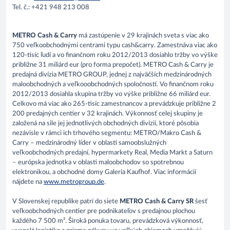
Tel. č.: +421 948 213 008
METRO Cash & Carry
má zastúpenie v 29 krajinách sveta s viac ako
750 veľkoobchodnými centrami typu cash&carry. Zamestnáva viac ako
120-tisíc ľudí a vo finančnom roku 2012/2013 dosiahlo tržby vo výške
približne 31 miliárd eur (pro forma prepočet). METRO Cash & Carry je
predajná divízia METRO GROUP, jednej z najväčších medzinárodných
maloobchodných a veľkooobchodných spoločností. Vo finančnom roku
2012/2013 dosiahla skupina tržby vo výške približne 66 miliárd eur.
Celkovo má viac ako 265-tisíc zamestnancov a prevádzkuje približne 2
200 predajných centier v 32 krajinách. Výkonnosť celej skupiny je
založená na sile jej jednotlivých obchodných divízií, ktoré pôsobia
nezávisle v rámci ich trhového segmentu: METRO/Makro Cash &
Carry – medzinárodný líder v oblasti samoobslužných
veľkoobchodných predajní, hypermarkety Real, Media Markt a Saturn
– európska jednotka v oblasti maloobchodov so spotrebnou
elektronikou, a obchodné domy Galeria Kaufhof. Viac informácií
nájdete na
www.metrogroup.de
.
V Slovenskej republike patrí do siete
METRO Cash & Carry SR
šesť
veľkoobchodných centier pre podnikateľov s predajnou plochou
každého 7 500 m². Široká ponuka tovaru, prevádzková výkonnosť,