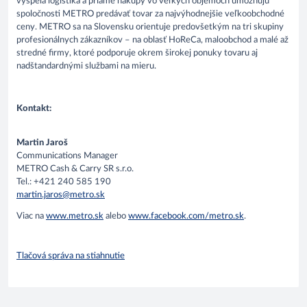
vyspelá logistika a priame nákupy vo veľkých objemoch umožňujú
spoločnosti METRO predávať tovar za najvýhodnejšie veľkoobchodné
ceny. METRO sa na Slovensku orientuje predovšetkým na tri skupiny
profesionálnych zákazníkov – na oblasť HoReCa, maloobchod a malé až
stredné firmy, ktoré podporuje okrem širokej ponuky tovaru aj
nadštandardnými službami na mieru.
Kontakt:
Martin Jaroš
Communications Manager
METRO Cash & Carry SR s.r.o.
Tel.: +421 240 585 190
martin.jaros@metro.sk
Viac na
www.metro.sk
alebo
www.facebook.com/metro.sk
.
Tlačová správa na stiahnutie