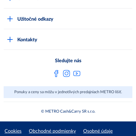
Karty bezpečnostných údajov
Čo je METRO
METRO platobná karta
Užitočné odkazy
Kariéra
Privátne značky
Bonusový program
Kvalita
Track & trace
Kontakty
Licencia na predaj liehu
Pre dodávateľov
Protrace
Najčastejšie otázky
Pre novinárov
Compliance
Sledujte nás
Spoločenská zodpovednosť
Metro AG
Ponuky a ceny sa môžu v jednotlivých predajniach METRO líšiť.
© METRO Cash&Carry SR s.r.o.
Cookies
Obchodné podmienky
Osobné údaje