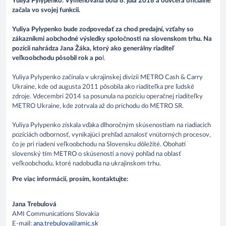
Yuliya Pylypenko. Vymenovaná bola 6. júla 2018 a odvčera oficiálne
začala vo svojej funkcii.
Yuliya Pylypenko bude zodpovedať za chod predajní, vzťahy so
zákazníkmi aobchodné výsledky spoločnosti na slovenskom trhu. Na
pozícii nahrádza Jana Žáka, ktorý ako generálny riaditeľ
veľkoobchodu pôsobil rok a po
l.
Yuliya Pylypenko začínala v ukrajinskej divízii METRO Cash & Carry
Ukraine, kde od augusta 2011 pôsobila ako riaditeľka pre ľudské
zdroje. Vdecembri 2014 sa posunula na pozíciu operačnej riaditeľky
METRO Ukraine, kde zotrvala až do príchodu do METRO SR.
Yuliya Pylypenko získala vďaka dlhoročným skúsenostiam na riadiacich
pozíciách odbornosť, vynikajúci prehľad aznalosť vnútorných procesov,
čo je pri riadení veľkoobchodu na Slovensku dôležité. Obohatí
slovenský tím METRO o skúsenosti a nový pohľad na oblasť
veľkoobchodu, ktoré nadobudla na ukrajinskom trhu.
Pre viac informácií, prosím, kontaktujte:
Jana Trebulová
AMI Communications Slovakia
E-mail:
ana.trebulova@amic.sk