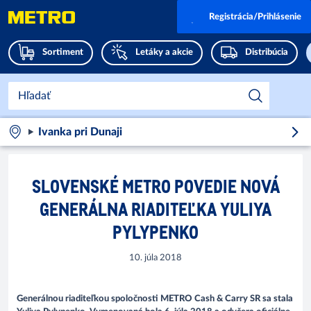
Registrácia/Prihlásenie
Sortiment
Letáky a akcie
Distribúcia
Ivanka pri Dunaji
SLOVENSKÉ METRO POVEDIE NOVÁ
GENERÁLNA RIADITEĽKA YULIYA
PYLYPENKO
10. júla 2018
Generálnou riaditeľkou spoločnosti METRO Cash & Carry SR sa stala