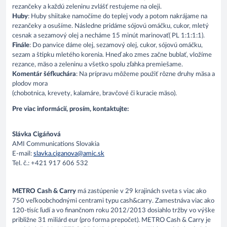
rezančeky a každú zeleninu zvlášť restujeme na oleji.
Huby
: Huby shiitake namočíme do teplej vody a potom nakrájame na
rezančeky a osušíme. Následne pridáme sójovú omáčku, cukor, mletý
cesnak a sezamový olej a necháme 15 minút marinovať( PL 1:1:1:1).
Finále
: Do panvice dáme olej, sezamový olej, cukor, sójovú omáčku,
sezam a štipku mletého korenia. Hneď ako zmes začne bublať, vložíme
rezance, mäso a zeleninu a všetko spolu zľahka premiešame.
Komentár šéfkuchára
: Na prípravu môžeme použiť rôzne druhy mäsa a
plodov mora
(chobotnica, krevety, kalamáre, bravčové či kuracie mäso).
Pre viac informácií, prosím, kontaktujte:
Slávka Cigáňová
AMI Communications Slovakia
E-mail:
slavka.ciganova@amic.sk
Tel. č.: +421 917 606 532
METRO Cash & Carry
má zastúpenie v 29 krajinách sveta s viac ako
750 veľkoobchodnými centrami typu cash&carry. Zamestnáva viac ako
120-tisíc ľudí a vo finančnom roku 2012/2013 dosiahlo tržby vo výške
približne 31 miliárd eur (pro forma prepočet). METRO Cash & Carry je