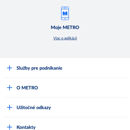
Moje METRO
Viac o aplikácii
Služby pre podnikanie
Môj obchod
O METRO
Karty bezpečnostných údajov
Čo je METRO
METRO platobná karta
Užitočné odkazy
Kariéra
Privátne značky
Bonusový program
Kvalita
Track & trace
Kontakty