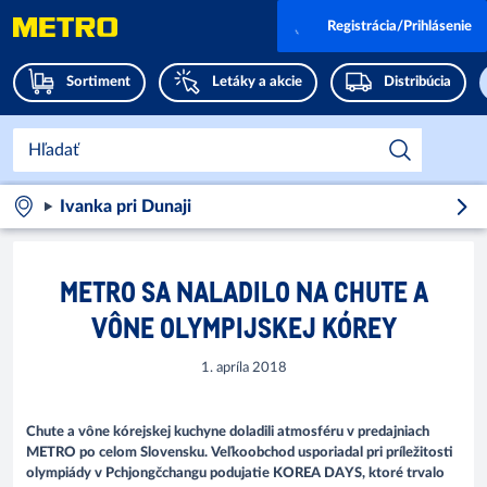
Registrácia/Prihlásenie
Sortiment
Letáky a akcie
Distribúcia
Ivanka pri Dunaji
METRO SA NALADILO NA CHUTE A
VÔNE OLYMPIJSKEJ KÓREY
1. apríla 2018
Chute a vône kórejskej kuchyne doladili atmosféru v predajniach
METRO po celom Slovensku. Veľkoobchod usporiadal pri príležitosti
olympiády v Pchjongčchangu podujatie KOREA DAYS, ktoré trvalo