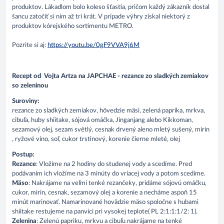
produktov. Lákadlom bolo koleso šťastia, pričom každý zákazník dostal
šancu zatočiť si ním až tri krát. V prípade výhry získal niektorý z
produktov kórejského sortimentu METRO.
Pozrite si aj:
https://youtu.be/0gF9VVA9j6M
Recept od Vojta Artza na JAPCHAE - rezance zo sladkých zemiakov
so zeleninou
Suroviny:
rezance zo sladkých zemiakov, hövedzie mäsi, zelená paprika, mrkva,
cibuľa, huby shiitake, sójová omáčka, Jinganjang alebo Kikkoman,
sezamový olej, sezam světlý, cesnak drvený aleno mletý sušený, mirin
, ryžové víno, soľ, cukor trstinový, korenie čierne mleté, olej
Postup:
Rezance
: Vložíme na 2 hodiny do studenej vody a scedíme. Pred
podávaním ich vložíme na 3 minúty do vriacej vody a potom scedíme.
Mäso
: Nakrájame na veľmi tenké rezančeky, pridáme sójovú omáčku,
cukor, mirin, cesnak, sezamový olej a korenie a necháme aspoň 15
minút marinovať. Namarinované hovädzie mäso spoločne s hubami
shiitake restujeme na panvici pri vysokej teplote( PL 2:1:1:1/2: 1).
Zelenina
: Zelenú papriku, mrkvu a cibuľu nakrájame na tenké