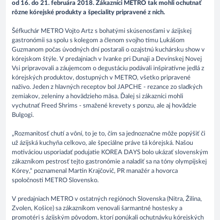
od 16. do 21. februára 2018. Zákazníci METRO tak mohli ochutnať
rôzne kórejské produkty a špeciality pripravené z nich.
Šéfkuchár METRO Vojto Artz s bohatými skúsenosťami v ázijskej
gastronómii sa spolu s kolegom a členom svojho tímu Lukášom
Guzmanom počas úvodných dní postarali o ozajstnú kuchársku show v
kórejskom štýle. V predajniach v Ivanke pri Dunaji a Devínskej Novej
Vsi pripravovali a záujemcom o degustáciu podávali inšpiratívne jedlá z
kórejských produktov, dostupných v METRO, všetko pripravené
naživo. Jeden z hlavných receptov bol JAPCHE - rezance zo sladkých
zemiakov, zeleniny a hovädzieho mäsa. Ďalej si zákazníci mohli
vychutnať Freed Shrims - smažené krevety s ponzu, ale aj hovädzie
Bulgogi.
„Rozmanitosť chutí a vôní, to je to, čím sa jednoznačne môže popýšiť či
už ázijská kuchyňa celkovo, ale špeciálne práve tá kórejská. Našou
motiváciou usporiadať podujatie KOREA DAYS bolo ukázať slovenským
zákazníkom pestrosť tejto gastronómie a naladiť sa na tóny olympijskej
Kórey,“ poznamenal Martin Krajčovič, PR manažér a hovorca
spoločnosti METRO Slovensko.
V predajniach METRO v ostatných regiónoch Slovenska (Nitra, Žilina,
Zvolen, Košice) sa zákazníkom venovali šarmantné hostesky a
promotéri s ázijským pôvodom, ktorí ponúkali ochutnávku kórejských