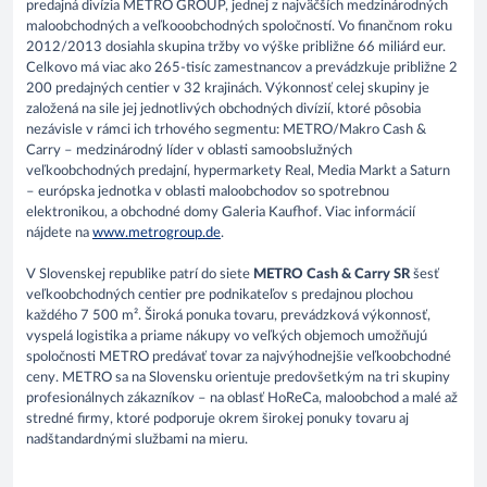
predajná divízia METRO GROUP, jednej z najväčších medzinárodných
maloobchodných a veľkooobchodných spoločností. Vo finančnom roku
2012/2013 dosiahla skupina tržby vo výške približne 66 miliárd eur.
Celkovo má viac ako 265-tisíc zamestnancov a prevádzkuje približne 2
200 predajných centier v 32 krajinách. Výkonnosť celej skupiny je
založená na sile jej jednotlivých obchodných divízií, ktoré pôsobia
nezávisle v rámci ich trhového segmentu: METRO/Makro Cash &
Carry – medzinárodný líder v oblasti samoobslužných
veľkoobchodných predajní, hypermarkety Real, Media Markt a Saturn
– európska jednotka v oblasti maloobchodov so spotrebnou
elektronikou, a obchodné domy Galeria Kaufhof. Viac informácií
nájdete na
www.metrogroup.de
.
V Slovenskej republike patrí do siete
METRO Cash & Carry SR
šesť
veľkoobchodných centier pre podnikateľov s predajnou plochou
každého 7 500 m². Široká ponuka tovaru, prevádzková výkonnosť,
vyspelá logistika a priame nákupy vo veľkých objemoch umožňujú
spoločnosti METRO predávať tovar za najvýhodnejšie veľkoobchodné
ceny. METRO sa na Slovensku orientuje predovšetkým na tri skupiny
profesionálnych zákazníkov – na oblasť HoReCa, maloobchod a malé až
stredné firmy, ktoré podporuje okrem širokej ponuky tovaru aj
nadštandardnými službami na mieru.