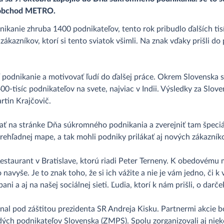
koobchod METRO.
kanie zhruba 1400 podnikateľov, tento rok pribudlo ďalších tisí
 zákazníkov, ktorí si tento sviatok všimli. Na znak vďaky prišli do
 podnikanie a motivovať ľudí do ďalšej práce. Okrem Slovenska 
0-tisíc podnikateľov na svete, najviac v Indii. Výsledky za Slov
tin Krajčovič.
ovať na stránke Dňa súkromného podnikania a zverejniť tam špeciá
prehľadnej mape, a tak mohli podniky prilákať aj nových zákazník
t Restaurant v Bratislave, ktorú riadi Peter Terneny. K obedovém
navyše. Je to znak toho, že si ich vážite a nie je vám jedno, či 
ni a aj na našej sociálnej sieti. Ľudia, ktorí k nám prišli, o darč
al pod záštitou prezidenta SR Andreja Kisku. Partnermi akcie b
ých podnikateľov Slovenska (ZMPS). Spolu zorganizovali aj niek