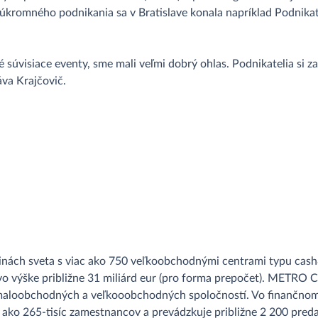
kromného podnikania sa v Bratislave konala napríklad Podnikateľ
 súvisiace eventy, sme mali veľmi dobrý ohlas. Podnikatelia si 
va Krajčovič.
inách sveta s viac ako 750 veľkoobchodnými centrami typu cash&
o výške približne 31 miliárd eur (pro forma prepočet). METRO 
maloobchodných a veľkooobchodných spoločností. Vo finančnom 
c ako 265-tisíc zamestnancov a prevádzkuje približne 2 200 preda