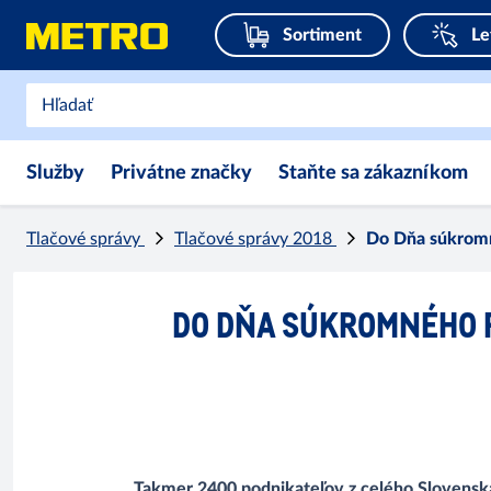
Sortiment
Le
Služby
Privátne značky
Staňte sa zákazníkom
Tlačové správy
Tlačové správy 2018
Do Dňa súkromné
DO DŇA SÚKROMNÉHO P
Takmer 2400 podnikateľov z celého Slovenska 