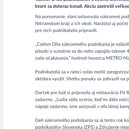
ktoré sa doteraz konali. Akciu zastrešil veľ
Na porovnanie, vlani oslavovalo súkromné podni
Nitrianskom kraji a ich okolí. Narástol aj počet
pre nich podnikatelia pripravili.
„Cieľom Dňa súkromného podnikania je osláviť
pôsobí a sumárne sa do neho zapojilo takmer 40
naše očakávania,“ hodnotí hovorca METRO Mar
Podnikatelia sa v rámci osláv mohli zaregistr
októbra využiť. Všetky ponuky sa zobrazili na 
Darček pre ľudí si pripravila aj reštaurácia Fi
zadarmo. „Ľudia vždy ocenia, keď im dáte niečo 
nápoje zadarmo, sme avizovali v oficiálnej kampa
Deň súkromného podnikania sa aj tento rok kon
podnikateľov Slovenska (ZPS) a Združenie mlad