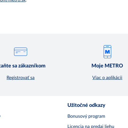
om/metro.sk
.
taňte sa zákazníkom
Moje METRO
Registrovať sa
Viac o aplikácii
Užitočné odkazy
O
Bonusový program
Licencia na predaj liehu