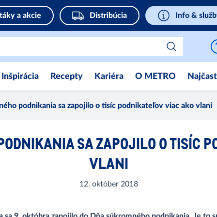
táky a akcie
Distribúcia
Info & služ
Inšpirácia
Recepty
Kariéra
O METRO
Najčast
ho podnikania sa zapojilo o tisíc podnikateľov viac ako vlani
ODNIKANIA SA ZAPOJILO O TISÍC P
VLANI
12. október 2018
sa 9. októbra zapojilo do Dňa súkromného podnikania. Je to s