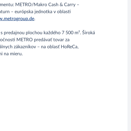
o segmentu: METRO/Makro Cash & Carry –
turn – európska jednotka v oblasti
.metrogroup.de
.
 s predajnou plochou každého 7 500 m². Široká
ločnosti METRO predávať tovar za
álnych zákazníkov – na oblasť HoReCa,
i na mieru.