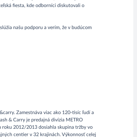
ská fiesta, kde odborníci diskutovali o
zaslúžia našu podporu a verím, že v budúcom
carry. Zamestnáva viac ako 120-tisíc ľudí a
Cash & Carry je predajná divízia METRO
roku 2012/2013 dosiahla skupina tržby vo
jných centier v 32 krajinách. Výkonnosť celej