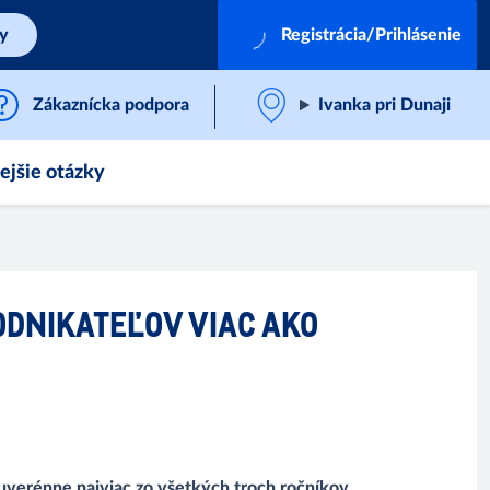
by
Registrácia/Prihlásenie
Zákaznícka podpora
Ivanka pri Dunaji
ejšie otázky
ODNIKATEĽOV VIAC AKO
uverénne najviac zo všetkých troch ročníkov,