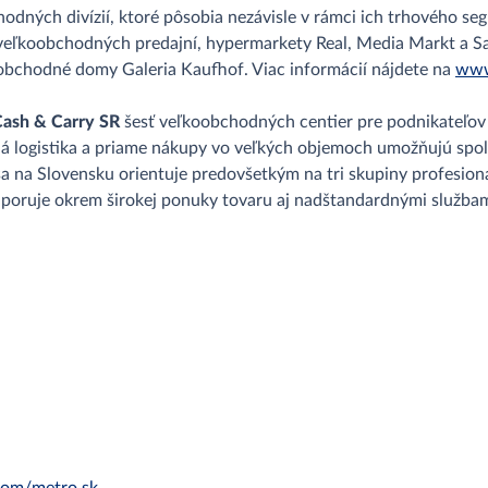
obchodných divízií, ktoré pôsobia nezávisle v rámci ich trhovéh
veľkoobchodných predajní, hypermarkety Real, Media Markt a Sa
obchodné domy Galeria Kaufhof. Viac informácií nájdete na
www
sh & Carry SR
šesť veľkoobchodných centier pre podnikateľov
lá logistika a priame nákupy vo veľkých objemoch umožňujú spo
na Slovensku orientuje predovšetkým na tri skupiny profesion
dporuje okrem širokej ponuky tovaru aj nadštandardnými službam