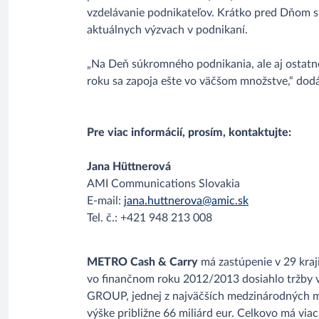
vzdelávanie podnikateľov. Krátko pred Dňom sú
aktuálnych výzvach v podnikaní.
„Na Deň súkromného podnikania, ale aj ostatné
roku sa zapoja ešte vo väčšom množstve,“ dodá
Pre viac informácií, prosím, kontaktujte:
Jana Hüttnerová
AMI Communications Slovakia
E-mail:
jana.huttnerova@amic.sk
Tel. č.: +421 948 213 008
METRO Cash & Carry
má zastúpenie v 29 kraj
vo finančnom roku 2012/2013 dosiahlo tržby v
GROUP, jednej z najväčších medzinárodných 
výške približne 66 miliárd eur. Celkovo má via