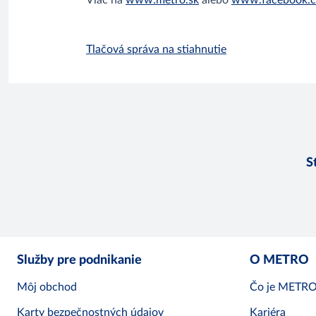
Viac na
www.metro.sk
alebo
www.facebook.c
Tlačová správa na stiahnutie
S
Služby pre podnikanie
O METRO
Môj obchod
Čo je METR
Karty bezpečnostných údajov
Kariéra