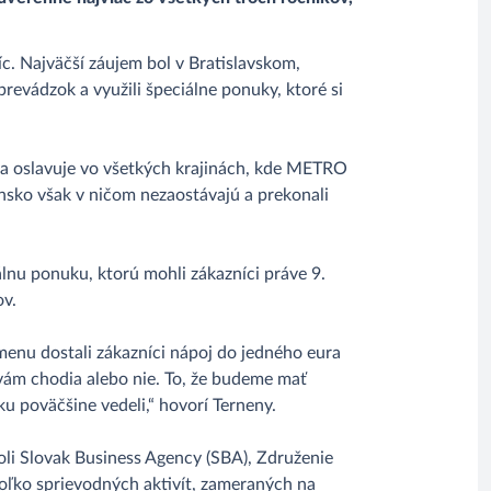
c. Najväčší záujem bol v Bratislavskom,
 prevádzok a využili špeciálne ponuky, ktoré si
sa oslavuje vo všetkých krajinách, kde METRO
ensko však v ničom nezaostávajú a prekonali
lnu ponuku, ktorú mohli zákazníci práve 9.
ov.
u menu dostali zákazníci nápoj do jedného eura
k vám chodia alebo nie. To, že budeme mať
eku poväčšine vedeli,“ hovorí Terneny.
oli Slovak Business Agency (SBA), Združenie
oľko sprievodných aktivít, zameraných na