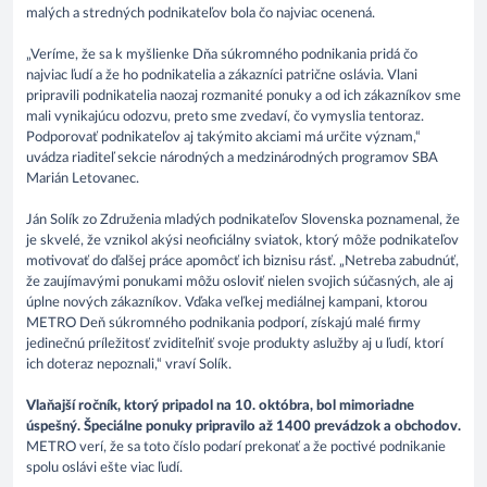
malých a stredných podnikateľov bola čo najviac ocenená.
„Veríme, že sa k myšlienke Dňa súkromného podnikania pridá čo
najviac ľudí a že ho podnikatelia a zákazníci patrične oslávia. Vlani
pripravili podnikatelia naozaj rozmanité ponuky a od ich zákazníkov sme
mali vynikajúcu odozvu, preto sme zvedaví, čo vymyslia tentoraz.
Podporovať podnikateľov aj takýmito akciami má určite význam,“
uvádza riaditeľ sekcie národných a medzinárodných programov SBA
Marián Letovanec.
Ján Solík zo Združenia mladých podnikateľov Slovenska poznamenal, že
je skvelé, že vznikol akýsi neoficiálny sviatok, ktorý môže podnikateľov
motivovať do ďalšej práce apomôcť ich biznisu rásť. „Netreba zabudnúť,
že zaujímavými ponukami môžu osloviť nielen svojich súčasných, ale aj
úplne nových zákazníkov. Vďaka veľkej mediálnej kampani, ktorou
METRO Deň súkromného podnikania podporí, získajú malé firmy
jedinečnú príležitosť zviditeľniť svoje produkty aslužby aj u ľudí, ktorí
ich doteraz nepoznali,“ vraví Solík.
Vlaňajší ročník, ktorý pripadol na 10. októbra, bol mimoriadne
úspešný. Špeciálne ponuky pripravilo až 1400 prevádzok a obchodov.
METRO verí, že sa toto číslo podarí prekonať a že poctivé podnikanie
spolu oslávi ešte viac ľudí.