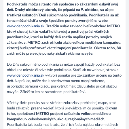
Podnikatelia môžu aj tento rok spoločne so zákazníkmi osláviť svoj
deň. Druhý októbrový utorok, čo pripadá na 9. októbra, sa už po
tretíkrát uskutoční Deň súkromného podnikania. Podnikatelia sa už
teraz môžu hlásiť a svoje špeciálne ponuky zverejniť na webe
www.denpodnikania.sk
. Tradíciu osláv zaviedol veľkoobchod METRO,
ktorý chce aj takto vzdať hold tvrdej a poctivej práci všetkých
podnikateľov, ktorí sa každý deň snažia napĺňať potreby svojich
zákazníkov. METRO zastreší celú akciu veľkou mediálnou kampaňou,
zktorej budú profitovať všetci zapojení podnikatelia. Okrem toho, 80
znich môže pre svoje ponuky získať reklamu navyše.
Do Dňa súkromného podnikania sa môže zapojiť každý podnikateľ, bez
ohľadu na miesto či odvetvie podnikania. Stačí, ak na webovej stránke
www.denpodnikania.sk
vytvorí ponuku pre zákazníkov určenú na tento
deň. Napríklad, môže dať k obedovému menu nápoj zadarmo,
usporiadať barmanskú šou, poskytnúť malú zľavu alebo pridať službu
navyše. Záleží to len na samotnom podnikateľovi.
Všetky tieto ponuky sa na stránke zobrazia v prehľadnej mape, a tak
budú zákazníci presne vedieť, ktorá prevádzka im čo ponúka.
Okrem
toho, spoločnosť METRO podporí celú akciu veľkou mediálnou
kampaňou v celoslovenských, ako aj regionálnych médiách.
Podnikatelia tak budú mať istotu, že si ich ľudia nájdu a okrem stálych