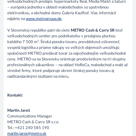
veľkoobchodných predajní, hypermarkety Real, Media Markt a Saturn
– európska jednotka v oblasti maloobchodov so spotrebnou
elektronikou, a obchodné domy Galeria Kaufhof. Viac informácií
nájdete na
www.metrogroup.de
.
V Slovenskej republike patrí do siete
METRO Cash & Carry SR
šesť
veľkoobchodných centier pre podnikateľov s predajnou plochou
každého 7 500 m². Široká ponuka tovaru, prevádzková výkonnosť,
vyspelá logistika a priame nákupy vo veľkých objemoch umožňujú
spoločnosti METRO predávať tovar za najvýhodnejšie veľkoobchodné
ceny. METRO sa na Slovensku orientuje predovšetkým na tri skupiny
profesionálnych zákazníkov – na oblasť HoReCa, maloobchod a malé až
stredné firmy, ktoré podporuje okrem širokej ponuky tovaru aj
nadštandardnými službami na mieru.
Kontakt:
Martin Jaroš
Communications Manager
METRO Cash & Carry SR s.r.o.
Tel.: +421 240 585 190
martin.jaros@metro.sk