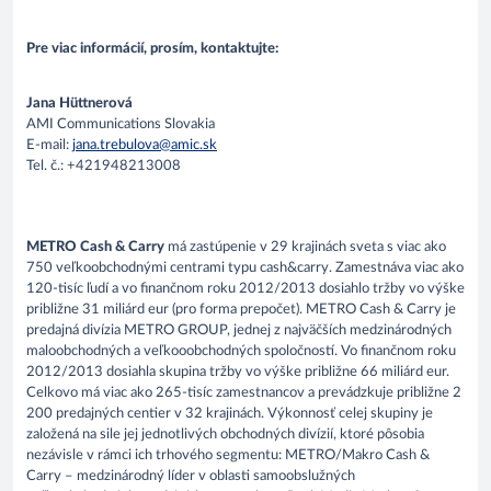
Pre viac informácií, prosím, kontaktujte:
Jana Hüttnerová
AMI Communications Slovakia
E-mail:
jana.trebulova@amic.sk
Tel. č.: +421948213008
METRO Cash & Carry
má zastúpenie v 29 krajinách sveta s viac ako
750 veľkoobchodnými centrami typu cash&carry. Zamestnáva viac ako
120-tisíc ľudí a vo finančnom roku 2012/2013 dosiahlo tržby vo výške
približne 31 miliárd eur (pro forma prepočet). METRO Cash & Carry je
predajná divízia METRO GROUP, jednej z najväčších medzinárodných
maloobchodných a veľkooobchodných spoločností. Vo finančnom roku
2012/2013 dosiahla skupina tržby vo výške približne 66 miliárd eur.
Celkovo má viac ako 265-tisíc zamestnancov a prevádzkuje približne 2
200 predajných centier v 32 krajinách. Výkonnosť celej skupiny je
založená na sile jej jednotlivých obchodných divízií, ktoré pôsobia
nezávisle v rámci ich trhového segmentu: METRO/Makro Cash &
Carry – medzinárodný líder v oblasti samoobslužných