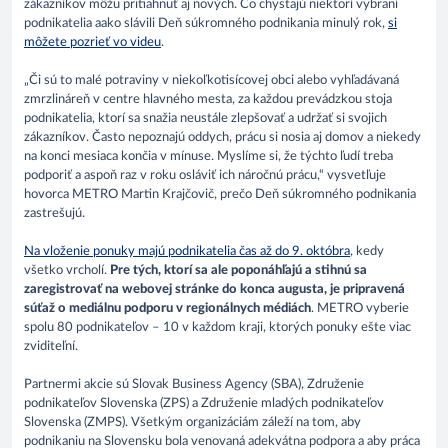
zákazníkov môžu pritiahnuť aj nových. Čo chystajú niektorí vybraní
podnikatelia aako slávili Deň súkromného podnikania minulý rok,
si
môžete pozrieť vo videu
.
„Či sú to malé potraviny v niekoľkotisícovej obci alebo vyhľadávaná
zmrzlináreň v centre hlavného mesta, za každou prevádzkou stoja
podnikatelia, ktorí sa snažia neustále zlepšovať a udržať si svojich
zákazníkov. Často nepoznajú oddych, prácu si nosia aj domov a niekedy
na konci mesiaca končia v mínuse. Myslíme si, že týchto ľudí treba
podporiť a aspoň raz v roku osláviť ich náročnú prácu,“ vysvetľuje
hovorca METRO Martin Krajčovič, prečo Deň súkromného podnikania
zastrešujú.
Na vloženie ponuky majú podnikatelia čas až do 9. októbra
, kedy
všetko vrcholí.
Pre tých, ktorí sa ale poponáhľajú a stihnú sa
zaregistrovať na webovej stránke do konca augusta, je pripravená
súťaž o mediálnu podporu v regionálnych médiách
. METRO vyberie
spolu 80 podnikateľov – 10 v každom kraji, ktorých ponuky ešte viac
zviditeľní.
Partnermi akcie sú Slovak Business Agency (SBA), Združenie
podnikateľov Slovenska (ZPS) a Združenie mladých podnikateľov
Slovenska (ZMPS). Všetkým organizáciám záleží na tom, aby
podnikaniu na Slovensku bola venovaná adekvátna podpora a aby práca