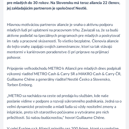
pre mladých do 30 rokov. Na Slovensku má teraz aliancia 22 členov,
jej zakladajúcim partnerom je spoločnosť Nestlé.
Hlavnou motiváciou partnerov aliancie je snaha o aktívnu podporu
mladých ľudí pri uplatnení na pracovnom trhu. Zaviazali sa, že sa budú
aktívne podieľať na špeciálnych programoch pre mladých a poskytovať
im rady a pracovné skúsenosti. To všetko bezplatne. Členovia aliancie
do tejto snahy zapájajú svojich zamestnancov, ktorí sa tak stávajú
mentormi v kariérovom poradenstve či pri príprave na prijímací
pohovor.
Pripojenie veľkoobchodu METRO k Aliancii pre mladých dnes podpísali
výkonný riaditeľ METRO Cash & Carry SR a MAKRO Cash & Carry ČR,
Guillaume Chêne a generálny riaditeľ Nestlé Česko a Slovensko,
Torben Emborg.
„METRO sa nachádza na ceste od predaja ku službám, kde naše
poslanie vidíme v podpore a rozvoji súkromného podnikania. Jedná sa o
veľmi dynamické prostredie a mladí ľudia sú vždy nositeľmi zmeny a
inšpirácie, preto ich starostlivo počúvame a vytvárame pre nich
príležitosti. Sú našou budúcnosťou,“ hovorí Guillaume Chêne.
V celej Európe sa k Aliancii pripojilo cez 200 firiem, ktoré sa spoločne