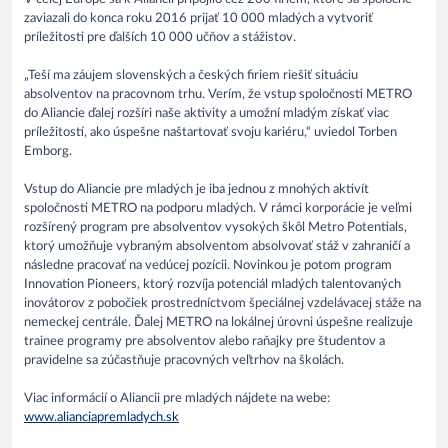
zaviazali do konca roku 2016 prijať 10 000 mladých a vytvoriť
príležitosti pre ďalších 10 000 učňov a stážistov.
„Teší ma záujem slovenských a českých firiem riešiť situáciu
absolventov na pracovnom trhu. Verím, že vstup spoločnosti METRO
do Aliancie ďalej rozšíri naše aktivity a umožní mladým získať viac
príležitostí, ako úspešne naštartovať svoju kariéru,“ uviedol Torben
Emborg.
Vstup do Aliancie pre mladých je iba jednou z mnohých aktivít
spoločnosti METRO na podporu mladých. V rámci korporácie je veľmi
rozšírený program pre absolventov vysokých škôl Metro Potentials,
ktorý umožňuje vybraným absolventom absolvovať stáž v zahraničí a
následne pracovať na vedúcej pozícii. Novinkou je potom program
Innovation Pioneers, ktorý rozvíja potenciál mladých talentovaných
inovátorov z pobočiek prostredníctvom špeciálnej vzdelávacej stáže na
nemeckej centrále. Ďalej METRO na lokálnej úrovni úspešne realizuje
trainee programy pre absolventov alebo raňajky pre študentov a
pravidelne sa zúčastňuje pracovných veľtrhov na školách.
Viac informácií o Aliancii pre mladých nájdete na webe:
www.alianciapremladych.sk