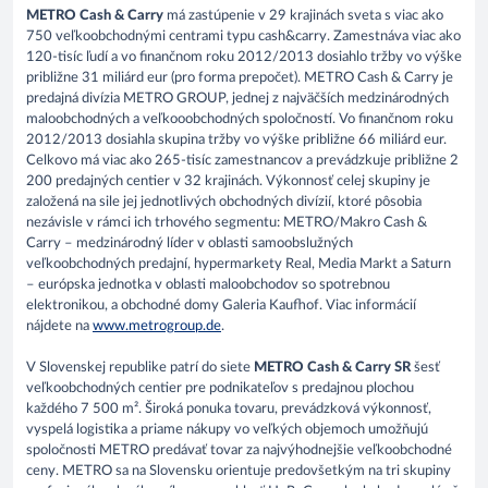
METRO Cash & Carry
má zastúpenie v 29 krajinách sveta s viac ako
750 veľkoobchodnými centrami typu cash&carry. Zamestnáva viac ako
120-tisíc ľudí a vo finančnom roku 2012/2013 dosiahlo tržby vo výške
približne 31 miliárd eur (pro forma prepočet). METRO Cash & Carry je
predajná divízia METRO GROUP, jednej z najväčších medzinárodných
maloobchodných a veľkooobchodných spoločností. Vo finančnom roku
2012/2013 dosiahla skupina tržby vo výške približne 66 miliárd eur.
Celkovo má viac ako 265-tisíc zamestnancov a prevádzkuje približne 2
200 predajných centier v 32 krajinách. Výkonnosť celej skupiny je
založená na sile jej jednotlivých obchodných divízií, ktoré pôsobia
nezávisle v rámci ich trhového segmentu: METRO/Makro Cash &
Carry – medzinárodný líder v oblasti samoobslužných
veľkoobchodných predajní, hypermarkety Real, Media Markt a Saturn
– európska jednotka v oblasti maloobchodov so spotrebnou
elektronikou, a obchodné domy Galeria Kaufhof. Viac informácií
nájdete na
www.metrogroup.de
.
V Slovenskej republike patrí do siete
METRO Cash & Carry SR
šesť
veľkoobchodných centier pre podnikateľov s predajnou plochou
každého 7 500 m². Široká ponuka tovaru, prevádzková výkonnosť,
vyspelá logistika a priame nákupy vo veľkých objemoch umožňujú
spoločnosti METRO predávať tovar za najvýhodnejšie veľkoobchodné
ceny. METRO sa na Slovensku orientuje predovšetkým na tri skupiny