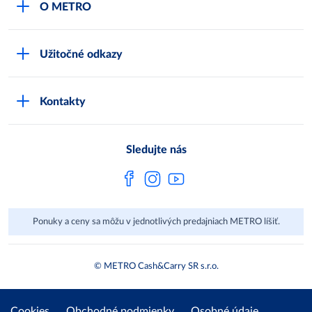
O METRO
Karty bezpečnostných údajov
Čo je METRO
METRO platobná karta
Užitočné odkazy
Kariéra
Privátne značky
Bonusový program
Kvalita
Track & trace
Kontakty
Licencia na predaj liehu
Pre dodávateľov
Protrace
Najčastejšie otázky
Pre novinárov
Compliance
Sledujte nás
Spoločenská zodpovednosť
Metro AG
Ponuky a ceny sa môžu v jednotlivých predajniach METRO líšiť.
© METRO Cash&Carry SR s.r.o.
Cookies
Obchodné podmienky
Osobné údaje