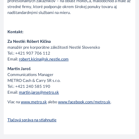
profesionálnych zákazníkov – na oblasť HoReCa, maloobchod a malé až
stredné firmy, ktoré podporuje okrem širokej ponuky tovaru aj
nadštandardnými službami na mieru.
Kontakt:
Za Nestlé: Róbert Kičina
manažér pre korporátne záležitosti Nestlé Slovensko
Tel.: +421 907 706 112
Email:
robert.kicina@sk.nestle.com
Martin Jaroš
Communications Manager
METRO Cash & Carry SR s.r.o.
Tel.: +421 240 585 190
Email:
martin.jaros@metro.sk
Viac na
www.metro.sk
alebo
www.facebook.com/metro.sk
.
Tlačová správa na stiahnutie