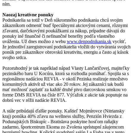
ním.
Naozaj kreatívne ponuky
Podnikatelia sa totiž v Deň súkromného podnikania chcú svojim
zákazníkom odmeniť buď špeciálnymi akciovými cenami, rôznymi
zľavami, darčekovými poukážkami za nákup, prípadne dávajú do
ponuky iné finančné či nefinančné benefity podľa vlastného
uváženia. Už dnes možno z webu
www.denpodnikania.sk
vycítiť,
že jednotliví zaregistrovaní podnikatelia vložili do vytvárania svojich
ponúk pre zákazníkov obrovskú kreativitu, energiu a často aj kúsok
svojho srdca.
Pozoruhodný je tak napríklad nápad Vlasty Lančaričovej, majiteľky
pezinského baru U Kocúra, ktorá sa rozhodla pomáhať. Spojila sa s
regionálnou nadáciou REVIA - v okolí Pezinka realizuje množstvo
komunitných aktivít už viac ako 20 rokov. Jej zákazníci tak budú
mať možnosť zaplatiť za každé druhé pivo darcovskou smskou vo
forme DMS REVIA na čísle 877. Výťažok z akcie tak poputuje na
dobrú vec v réžii nadácie REVIA.
A stále pribúdajú ďalšie ponuky. Kaštieľ Mojmírovce (Nitriansky
kraj) ponúka 40% zľavu na wellness služby, Penzión Hviezda z
Podunajských Biskupíc - Bratislava poskytne hosťom raňajky
zadarmo, športcentrum Ekoma zo Zvolena sprístupní záujemcom
bezplatný bowling. Košický svadobný salón La Fiaba zas v tento