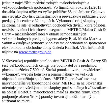
jednej z najväčších medzinárodných maloobchodných a
veľkooobchodných spoločností. Vo finančnom roku 2012/2013
dosiahla skupina tržby vo výške približne 66 miliárd eur. Celkovo
má viac ako 265-tisíc zamestnancov a prevádzkuje približne 2 200
predajných centier v 32 krajinách. Výkonnosť celej skupiny je
založená na sile jej jednotlivých obchodných divízií, ktoré pôsobia
nezávisle v rámci ich trhového segmentu: METRO/Makro Cash &
Carry – medzinárodný líder v oblasti samoobslužných
veľkoobchodných predajní, hypermarkety Real, Media Markt a
Saturn – európska jednotka v oblasti maloobchodov so spotrebnou
elektronikou, a obchodné domy Galeria Kaufhof. Viac informácií
nájdete na
www.metrogroup.de
.
V Slovenskej republike patrí do siete
METRO Cash & Carry SR
šesť veľkoobchodných centier pre podnikateľov s predajnou
plochou každého 7 500 m². Široká ponuka tovaru, prevádzková
výkonnosť, vyspelá logistika a priame nákupy vo veľkých
objemoch umožňujú spoločnosti METRO predávať tovar za
najvýhodnejšie veľkoobchodné ceny. METRO sa na Slovensku
orientuje predovšetkým na tri skupiny profesionálnych zákazníkov –
na oblasť HoReCa, maloobchod a malé až stredné firmy, ktoré
podporuje okrem širokej ponuky tovaru aj nadštandardnými
službami na mieru.