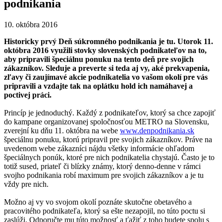
podnikania
10. októbra 2016
Historicky prvý Deň súkromného podnikania je tu. Utorok 11.
októbra 2016 využili stovky slovenských podnikateľov na to,
aby pripravili špeciálnu ponuku na tento deň pre svojich
zákazníkov. Sleduje a preverte si teda aj vy, aké prekvapenia,
zľavy či zaujímavé akcie podnikatelia vo vašom okolí pre vás
pripravili a vzdajte tak na oplátku hold ich namáhavej a
poctivej práci.
Princíp je jednoduchý. Každý z podnikateľov, ktorý sa chce zapojiť
do kampane organizovanej spoločnosťou METRO na Slovensku,
zverejní ku dňu 11. októbra na webe
www.denpodnikania.sk
špeciálnu ponuku, ktorú pripravil pre svojich zákazníkov. Práve na
uvedenom webe zákazníci nájdu všetky informácie ohľadom
špeciálnych ponúk, ktoré pre nich podnikatelia chystajú. Často je to
totiž sused, priateľ či blízky známy, ktorý denno-denne v rámci
svojho podnikania robí maximum pre svojich zákazníkov a je tu
vždy pre nich.
Možno aj vy vo svojom okolí poznáte skutočne obetavého a
pracovitého podnikateľa, ktorý sa ešte nezapojil, no túto poctu si
zaslúži. Odporučte mu túto možnosť a ťažiť z toho budete spolu s