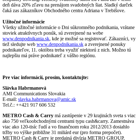
deň dáva 20% zľavu na prenájom svadobných šiat. Sladký darček
čaká zas zákazníkov Obchodného centra Adriana v Trebišove.
Užitočné informácie
Všetky užitočné informácie o Dni súkromného podnikania, vrátane
stoviek atraktívnych ponúk, sú zverejnené na webe
www.denpodnikania.sk
, kde je možné sa registrovať. Zákazníci, vy
tiež sledujte web
www.denpodnikania.sk
a zverejnené ponuky
podnikateľov, 11. októbra treba využiť niektorú z nich. Možno tú
najlepšiu má práve podnikateľ z vášho regiónu.
Pre viac informácií, prosím, kontaktujte:
Slávka Habrmanová
AMI Communications Slovakia
E-mail:
slavka.habrmanova@amic.sk
Tel.č.: ++421 917 606 532
METRO Cash & Carry
má zastúpenie v 29 krajinách sveta s viac
ako 750 veľkoobchodnými centrami typu cash&carry. Zamestnáva
viac ako 120-tisíc ľudí a vo finančnom roku 2012/2013 dosiahlo
tržby vo výške približne 31 miliárd eur (pro forma prepočet).
METRO Cash & Carry je predajná divízia METRO GROUP,