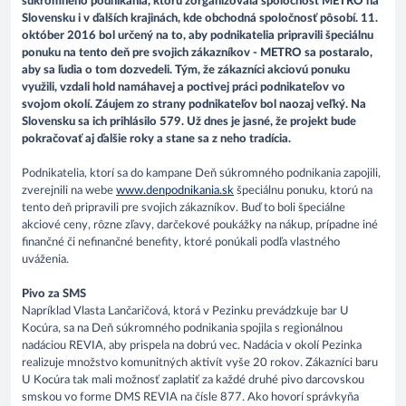
súkromného podnikania, ktorú zorganizovala spoločnosť METRO na
Slovensku i v ďalších krajinách, kde obchodná spoločnosť pôsobí. 11.
október 2016 bol určený na to, aby podnikatelia pripravili špeciálnu
ponuku na tento deň pre svojich zákazníkov - METRO sa postaralo,
aby sa ľudia o tom dozvedeli. Tým, že zákazníci akciovú ponuku
využili, vzdali hold namáhavej a poctivej práci podnikateľov vo
svojom okolí. Záujem zo strany podnikateľov bol naozaj veľký. Na
Slovensku sa ich prihlásilo 579. Už dnes je jasné, že projekt bude
pokračovať aj ďalšie roky a stane sa z neho tradícia.
Podnikatelia, ktorí sa do kampane Deň súkromného podnikania zapojili,
zverejnili na webe
www.denpodnikania.sk
špeciálnu ponuku, ktorú na
tento deň pripravili pre svojich zákazníkov. Buď to boli špeciálne
akciové ceny, rôzne zľavy, darčekové poukážky na nákup, prípadne iné
finančné či nefinančné benefity, ktoré ponúkali podľa vlastného
uváženia.
Pivo za SMS
Napríklad Vlasta Lančaričová, ktorá v Pezinku prevádzkuje bar U
Kocúra, sa na Deň súkromného podnikania spojila s regionálnou
nadáciou REVIA, aby prispela na dobrú vec. Nadácia v okolí Pezinka
realizuje množstvo komunitných aktivít vyše 20 rokov. Zákazníci baru
U Kocúra tak mali možnosť zaplatiť za každé druhé pivo darcovskou
smskou vo forme DMS REVIA na čísle 877. Ako hovorí správkyňa