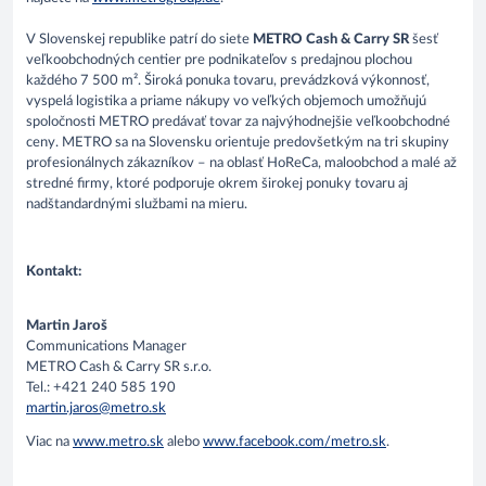
V Slovenskej republike patrí do siete
METRO Cash & Carry SR
šesť
veľkoobchodných centier pre podnikateľov s predajnou plochou
každého 7 500 m². Široká ponuka tovaru, prevádzková výkonnosť,
vyspelá logistika a priame nákupy vo veľkých objemoch umožňujú
spoločnosti METRO predávať tovar za najvýhodnejšie veľkoobchodné
ceny. METRO sa na Slovensku orientuje predovšetkým na tri skupiny
profesionálnych zákazníkov – na oblasť HoReCa, maloobchod a malé až
stredné firmy, ktoré podporuje okrem širokej ponuky tovaru aj
nadštandardnými službami na mieru.
Kontakt:
Martin Jaroš
Communications Manager
METRO Cash & Carry SR s.r.o.
Tel.: +421 240 585 190
martin.jaros@metro.sk
Viac na
www.metro.sk
alebo
www.facebook.com/metro.sk
.