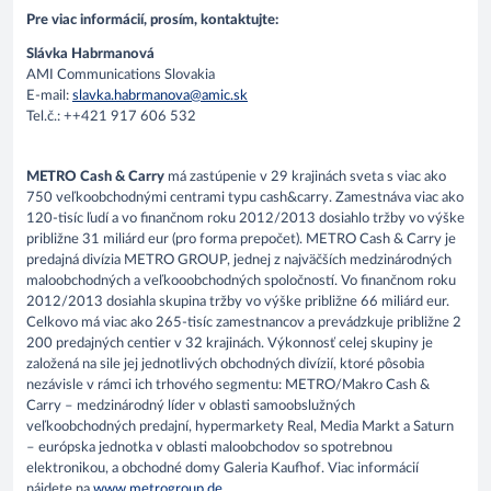
Pre viac informácií, prosím, kontaktujte:
Slávka Habrmanová
AMI Communications Slovakia
E-mail:
slavka.habrmanova@amic.sk
Tel.č.: ++421 917 606 532
METRO Cash & Carry
má zastúpenie v 29 krajinách sveta s viac ako
750 veľkoobchodnými centrami typu cash&carry. Zamestnáva viac ako
120-tisíc ľudí a vo finančnom roku 2012/2013 dosiahlo tržby vo výške
približne 31 miliárd eur (pro forma prepočet). METRO Cash & Carry je
predajná divízia METRO GROUP, jednej z najväčších medzinárodných
maloobchodných a veľkooobchodných spoločností. Vo finančnom roku
2012/2013 dosiahla skupina tržby vo výške približne 66 miliárd eur.
Celkovo má viac ako 265-tisíc zamestnancov a prevádzkuje približne 2
200 predajných centier v 32 krajinách. Výkonnosť celej skupiny je
založená na sile jej jednotlivých obchodných divízií, ktoré pôsobia
nezávisle v rámci ich trhového segmentu: METRO/Makro Cash &
Carry – medzinárodný líder v oblasti samoobslužných
veľkoobchodných predajní, hypermarkety Real, Media Markt a Saturn
– európska jednotka v oblasti maloobchodov so spotrebnou
elektronikou, a obchodné domy Galeria Kaufhof. Viac informácií
nájdete na
www.metrogroup.de
.