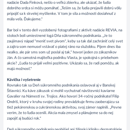
nadácie Dada Finková, nešlo o veľkú zbierku, ale ukázať, že ľudia
dobrého srdca si môžu pomáhať. „Teším sa, že ľudia prejavili dobrú vôľu
pripojiť sa k skvelej myšlienke. V tom je sila a možnosti dosiahnuť z
mála veľa. Ďakujeme.“
Bar bol v tento deň vyzdobený fotografiami z aktivít nadácie REVIA, na
stoloch boli umiestnené logá Dňa súkromného podnikania. „Je to
zaujímavý nápad "meniť svet pivom", keby sa tak dal zachrániť celý svet
a zajtra som nemusel vstávať o piatej ráno na služobku. Pijem dnes iba
nealko, ale pár sms som už poslal aj tak,“ hovorí jeden zo zákazníkov
Ján. A čo samotná majiteľka podniku Vlasta, je spokojná s priebehom
akcie? „Ľudia to prijali veľmi pozitívne. Ukázalo sa, že radi pomôžu, ak
majú možnosť.“
Kávička i vyšetrenie
Rovnako tak sa Deň súkromného podnikania oslavoval aj v Banskej
Štiavnici. Ku káve zákusok si mohli vychutnať návštevníci kaviarne
Gavalier na Námestí sv. Trojice. Ako hovorí 34-ročný podnikateľ Filip
Ondriš, ktorý v kruhu svojej rodiny prevádzkuje firmu zaoberajúcu sa
tiež pekárenskou a cukrárenskou aktivitou, svoj zámer naplnili. „Pevne
verím, že to ľudia ocenili. Akcia mala zmysel a plánujeme sa do nej
zapojiť aj budúci rok.“
Deň súkromného podnikania neobišiel ani žilinskú kliniku dermatológie,