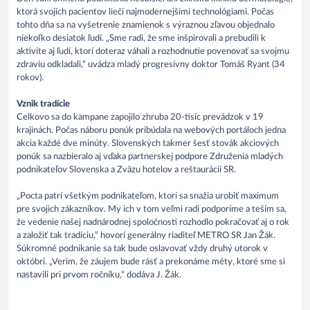
ktorá svojich pacientov lieči najmodernejšími technológiami. Počas
tohto dňa sa na vyšetrenie znamienok s výraznou zľavou objednalo
niekoľko desiatok ľudí. „Sme radi, že sme inšpirovali a prebudili k
aktivite aj ľudí, ktorí doteraz váhali a rozhodnutie povenovať sa svojmu
zdraviu odkladali,“ uvádza mladý progresívny doktor Tomáš Ryant (34
rokov).
Vznik tradície
Celkovo sa do kampane zapojilo zhruba 20-tisíc prevádzok v 19
krajinách. Počas náboru ponúk pribúdala na webových portáloch jedna
akcia každé dve minúty. Slovenských takmer šesť stovák akciových
ponúk sa nazbieralo aj vďaka partnerskej podpore Združenia mladých
podnikateľov Slovenska a Zväzu hotelov a reštaurácií SR.
„Pocta patrí všetkým podnikateľom, ktorí sa snažia urobiť maximum
pre svojich zákazníkov. My ich v tom veľmi radi podporíme a teším sa,
že vedenie našej nadnárodnej spoločnosti rozhodlo pokračovať aj o rok
a založiť tak tradíciu,“ hovorí generálny riaditeľ METRO SR Jan Žák.
Súkromné podnikanie sa tak bude oslavovať vždy druhý utorok v
októbri. „Verím, že záujem bude rásť a prekonáme méty, ktoré sme si
nastavili pri prvom ročníku,“ dodáva J. Žák.