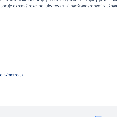
dporuje okrem širokej ponuky tovaru aj nadštandardnými službam
om/metro.sk
.