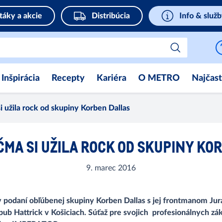
táky a akcie
Distribúcia
Info & služ
Inšpirácia
Recepty
Kariéra
O METRO
Najčast
i užila rock od skupiny Korben Dallas
ČMA SI UŽILA ROCK OD SKUPINY KO
9. marec 2016
 podaní obľúbenej skupiny Korben Dallas s jej frontmanom Ju
pub Hattrick v Košiciach. Súťaž pre svojich profesionálnych 