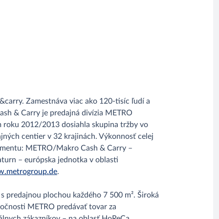
carry. Zamestnáva viac ako 120-tisíc ľudí a
Cash & Carry je predajná divízia METRO
roku 2012/2013 dosiahla skupina tržby vo
jných centier v 32 krajinách. Výkonnosť celej
o segmentu: METRO/Makro Cash & Carry –
turn – európska jednotka v oblasti
.metrogroup.de
.
 s predajnou plochou každého 7 500 m². Široká
ločnosti METRO predávať tovar za
álnych zákazníkov – na oblasť HoReCa,