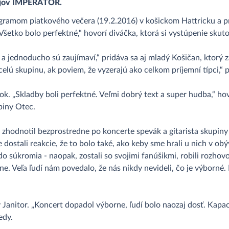
pojov IMPERATOR.
gramom piatkového večera (19.2.2016) v košickom Hattricku a p
 Všetko bolo perfektné,“ hovorí diváčka, ktorá si vystúpenie skuto
a jednoducho sú zaujímaví,“ pridáva sa aj mladý Košičan, ktorý 
celú skupinu, ak poviem, že vyzerajú ako celkom príjemní típci,“ 
čok. „Skladby boli perfektné. Veľmi dobrý text a super hudba,“ h
upiny Otec.
zhodnotil bezprostredne po koncerte spevák a gitarista skupiny 
me dostali reakcie, že to bolo také, ako keby sme hrali u nich v 
 súkromia - naopak, zostali so svojimi fanúšikmi, robili rozhovor
. Veľa ľudí nám povedalo, že nás nikdy nevideli, čo je výborné. Pr
Janitor. „Koncert dopadol výborne, ľudí bolo naozaj dosť. Kapacit
edy.