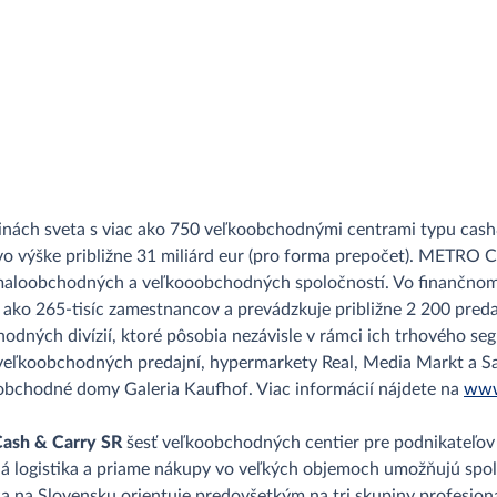
inách sveta s viac ako 750 veľkoobchodnými centrami typu cash&
o výške približne 31 miliárd eur (pro forma prepočet). METRO 
maloobchodných a veľkooobchodných spoločností. Vo finančnom 
c ako 265-tisíc zamestnancov a prevádzkuje približne 2 200 preda
obchodných divízií, ktoré pôsobia nezávisle v rámci ich trhovéh
veľkoobchodných predajní, hypermarkety Real, Media Markt a Sa
obchodné domy Galeria Kaufhof. Viac informácií nájdete na
www
sh & Carry SR
šesť veľkoobchodných centier pre podnikateľov
lá logistika a priame nákupy vo veľkých objemoch umožňujú spo
na Slovensku orientuje predovšetkým na tri skupiny profesion