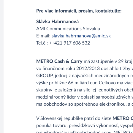
Pre viac informácií, prosím, kontaktujte:
Slávka Habrmanová
AMI Communications Slovakia
E-mail:
slavka.habrmanova@amic.sk
Tel.č.: ++421 917 606 532
METRO Cash & Carry
má zastúpenie v 29 kraj
vo finančnom roku 2012/2013 dosiahlo tržby v
GROUP, jednej z najväčších medzinárodných 
výške približne 66 miliárd eur. Celkovo má via
skupiny je založená na sile jej jednotlivých 
medzinárodný líder v oblasti samoobslužných 
maloobchodov so spotrebnou elektronikou, a 
V Slovenskej republike patrí do siete
METRO Ca
ponuka tovaru, prevádzková výkonnosť, vyspe
najvýhodnejšie veľkoobchodné ceny. METRO sa 