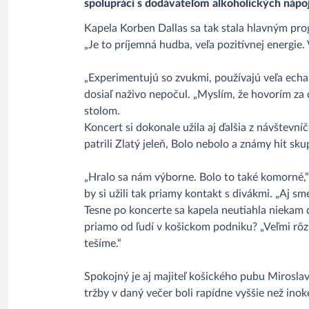
spolupráci s dodávateľom alkoholických ná
Kapela Korben Dallas sa tak stala hlavným pro
„Je to príjemná hudba, veľa pozitívnej energie.
„Experimentujú so zvukmi, používajú veľa echa 
dosiaľ naživo nepočul. „Myslím, že hovorím za 
stolom.
Koncert si dokonale užila aj ďalšia z návštevní
patrili Zlatý jeleň, Bolo nebolo a známy hit sk
„Hralo sa nám výborne. Bolo to také komorné,“ 
by si užili tak priamy kontakt s divákmi. „Aj s
Tesne po koncerte sa kapela neutiahla niekam do
priamo od ľudí v košickom podniku? „Veľmi rôzne
tešíme.“
Spokojný je aj majiteľ košického pubu Miroslav 
tržby v daný večer boli rapídne vyššie než inok