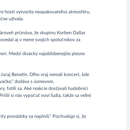
re hostí vytvorila neopakovateľnú atmosféru.
čne užívala.
zároveň priznáva, že skupinu Korben Dallas
povedal aj v mene svojich spoločníkov za
ovorí. Medzi divácky najobľúbenejšie piesne
Juraj Benetin. Dlho vraj nemali koncert, kde
obývačke,“ dodáva s úsmevom.
y, fotili sa. Aké reakcie dostávali hudobníci
išli si nás vypočuť noví ľudia, takže sa veľmi
y prevádzky sa naplnili.“ Pochvaľuje si, že