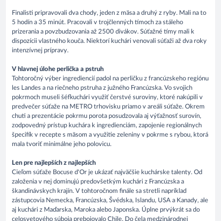
Finalisti pripravovali dva chody, jeden z mäsa a druhý z ryby. Mali na to
5 hodín a 35 minút. Pracovali v trojčlenných tímoch za stáleho
prizerania a povzbudzovania až 2500 divákov. Súťažné tímy mali k
dispozícii vlastného kouča. Niektorí kuchári venovali súťaži až dva roky
intenzívnej prípravy.
V hlavnej úlohe perlička a pstruh
Tohtoročný výber ingrediencií padol na perličku z francúzskeho regiónu
les Landes a na riečneho pstruha z južného Francúzska. Vo svojich
pokrmoch museli šéfkuchári využiť čerstvé suroviny, ktoré nakúpili v
predvečer súťaže na METRO trhovisku priamo v areáli súťaže. Okrem
chuti a prezentácie pokrmu porota posudzovala aj výťažnosť surovín,
zodpovedný prístup kuchára k ingredienciám, zapojenie regionálnych
špecifík v recepte s mäsom a využitie zeleniny v pokrme s rybou, ktorá
mala tvoriť minimálne jeho polovicu.
Len pre najlepších z najlepších
Cieľom súťaže Bocuse d'Or je ukázať najväčšie kuchárske talenty. Od
založenia v nej dominujú predovšetkým kuchári z Francúzska a
škandinávskych krajín. V tohtoročnom finále sa stretli napríklad
zástupcovia Nemecka, Francúzska, Švédska, Islandu, USA a Kanady, ale
aj kuchári z Maďarska, Maroka alebo Japonska. Úplne prvýkrát sa do
celosvetového súboja prebojovalo Chile. Do čela medzinárodnej