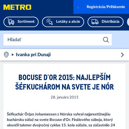
Registrácia/Prihlásenie
Sortiment
Letáky a akcie
Distribúcia
Ivanka pri Dunaji
BOCUSE D'OR 2015: NAJLEPŠÍM
ŠÉFKUCHÁROM NA SVETE JE NÓR
28. januára 2015
Šéfkuchár Örjan Johannessen z Nórska vyhral najprestížnejšiu
kuchársku súťaž na svete Bocuse d'Or. Finálového súboja, ktorý
ukončil takmer dvojročný cyklus 15. kola súťaže, sa zúčastnilo 24