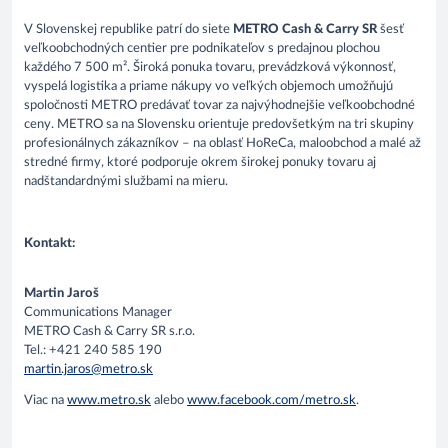
V Slovenskej republike patrí do siete
METRO Cash & Carry SR
šesť
veľkoobchodných centier pre podnikateľov s predajnou plochou
každého 7 500 m². Široká ponuka tovaru, prevádzková výkonnosť,
vyspelá logistika a priame nákupy vo veľkých objemoch umožňujú
spoločnosti METRO predávať tovar za najvýhodnejšie veľkoobchodné
ceny. METRO sa na Slovensku orientuje predovšetkým na tri skupiny
profesionálnych zákazníkov – na oblasť HoReCa, maloobchod a malé až
stredné firmy, ktoré podporuje okrem širokej ponuky tovaru aj
nadštandardnými službami na mieru.
Kontakt:
Martin Jaroš
Communications Manager
METRO Cash & Carry SR s.r.o.
Tel.: +421 240 585 190
martin.jaros@metro.sk
Viac na
www.metro.sk
alebo
www.facebook.com/metro.sk
.