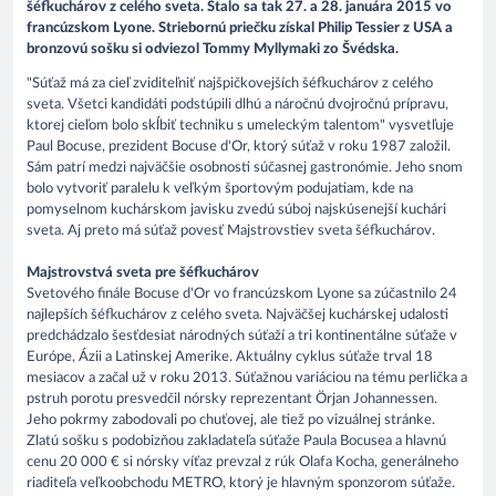
šéfkuchárov z celého sveta. Stalo sa tak 27. a 28. januára 2015 vo
francúzskom Lyone. Striebornú priečku získal Philip Tessier z USA a
bronzovú sošku si odviezol Tommy Myllymaki zo Švédska.
"Súťaž má za cieľ zviditeľniť najšpičkovejších šéfkuchárov z celého
sveta. Všetci kandidáti podstúpili dlhú a náročnú dvojročnú prípravu,
ktorej cieľom bolo skĺbiť techniku s umeleckým talentom" vysvetľuje
Paul Bocuse, prezident Bocuse d'Or, ktorý súťaž v roku 1987 založil.
Sám patrí medzi najväčšie osobnosti súčasnej gastronómie. Jeho snom
bolo vytvoriť paralelu k veľkým športovým podujatiam, kde na
pomyselnom kuchárskom javisku zvedú súboj najskúsenejší kuchári
sveta. Aj preto má súťaž povesť Majstrovstiev sveta šéfkuchárov.
Majstrovstvá sveta pre šéfkuchárov
Svetového finále Bocuse d'Or vo francúzskom Lyone sa zúčastnilo 24
najlepších šéfkuchárov z celého sveta. Najväčšej kuchárskej udalosti
predchádzalo šesťdesiat národných súťaží a tri kontinentálne súťaže v
Európe, Ázii a Latinskej Amerike. Aktuálny cyklus súťaže trval 18
mesiacov a začal už v roku 2013. Súťažnou variáciou na tému perlička a
pstruh porotu presvedčil nórsky reprezentant Örjan Johannessen.
Jeho pokrmy zabodovali po chuťovej, ale tiež po vizuálnej stránke.
Zlatú sošku s podobizňou zakladateľa súťaže Paula Bocusea a hlavnú
cenu 20 000 € si nórsky víťaz prevzal z rúk Olafa Kocha, generálneho
riaditeľa veľkoobchodu METRO, ktorý je hlavným sponzorom súťaže.