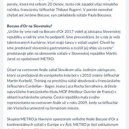
poroty, ktorá má celkom 20 členov, tento rok zasadol víťaz minulého
ročníka, francúzsky šéfkuchár Thibaut Rugerri. V porote nemohol
chýbať ani Jerôme Bocuse, syn zakladateľa súťaže Paula Bocusea.
Bocuse d'Or na Slovensku?
„Určite by sme radi na Bocuse d'Or 2017 videli aj zástupcu Slovenskej
republiky a radi by sme ho podporili. Sme presvedčení, že u nás je veľa
talentovaných kuchárov, ktorí majú šancu v súťaži uspieť. Chceli by
sme predstaviť slovenskú gastronómiu a zvýšiť jej ohlas vo svete"
predstavuje plán na obnovenie súťaže v Slovenskej republike Martin
Jaroš zo spoločnosti METRO.
Účasť na svetovom finále zatiaľ Slovákom ušla. Jediným zástupcom,
ktorý sa prebojoval do európskeho kola bol v r.2010 známy šéfkuchár
Martin Korbelič. Tréning na prestížnu súťaž absolvoval u francúzskeho
šéfkuchára Cordellian - Bages Jeana Luca Rocha Serralheiro, držiteľa
najvyššieho francúzskeho titulu MOF (Meilleur Ouvrier de France) v
oblasti kuchárskeho umenia. Česká republika mala svojho
reprezentanta na svetovom finále už v roku 2009, kedy sa šéfkuchár
Ján Všetečka umiestnil na štrnástom mieste.
Skupina METRO je hlavným sponzorom veľkého finále Bocuse d'Or a
kontinentálnych súťaží v Európe a v Ázii. METRO je tiež exkluzívnym