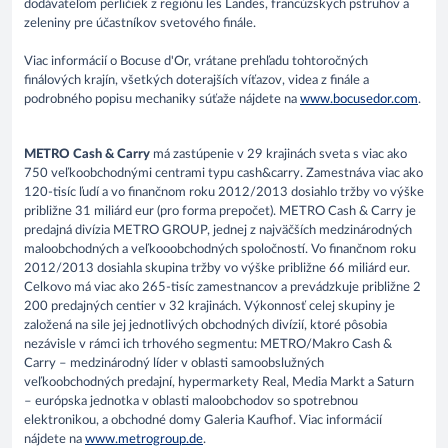
dodávateľom perličiek z regiónu les Landes, francúzskych pstruhov a
zeleniny pre účastníkov svetového finále.
Viac informácií o Bocuse d'Or, vrátane prehľadu tohtoročných
finálových krajín, všetkých doterajších víťazov, videa z finále a
podrobného popisu mechaniky súťaže nájdete na
www.bocusedor.com
.
METRO Cash & Carry
má zastúpenie v 29 krajinách sveta s viac ako
750 veľkoobchodnými centrami typu cash&carry. Zamestnáva viac ako
120-tisíc ľudí a vo finančnom roku 2012/2013 dosiahlo tržby vo výške
približne 31 miliárd eur (pro forma prepočet). METRO Cash & Carry je
predajná divízia METRO GROUP, jednej z najväčších medzinárodných
maloobchodných a veľkooobchodných spoločností. Vo finančnom roku
2012/2013 dosiahla skupina tržby vo výške približne 66 miliárd eur.
Celkovo má viac ako 265-tisíc zamestnancov a prevádzkuje približne 2
200 predajných centier v 32 krajinách. Výkonnosť celej skupiny je
založená na sile jej jednotlivých obchodných divízií, ktoré pôsobia
nezávisle v rámci ich trhového segmentu: METRO/Makro Cash &
Carry – medzinárodný líder v oblasti samoobslužných
veľkoobchodných predajní, hypermarkety Real, Media Markt a Saturn
– európska jednotka v oblasti maloobchodov so spotrebnou
elektronikou, a obchodné domy Galeria Kaufhof. Viac informácií
nájdete na
www.metrogroup.de
.