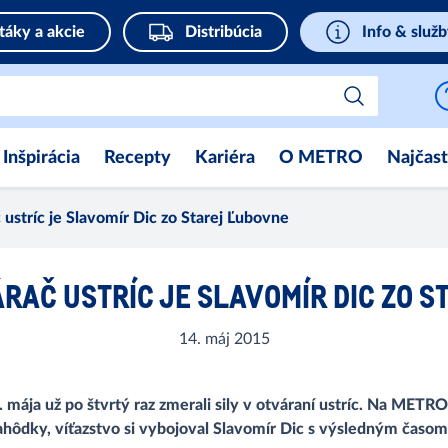
táky a akcie
Distribúcia
Info & služ
Inšpirácia
Recepty
Kariéra
O METRO
Najčast
 ustríc je Slavomír Dic zo Starej Ľubovne
RAČ USTRÍC JE SLAVOMÍR DIC ZO 
14. máj 2015
2. mája už po štvrtý raz zmerali sily v otváraní ustríc. Na METR
lahôdky, víťazstvo si vybojoval Slavomír Dic s výsledným časom