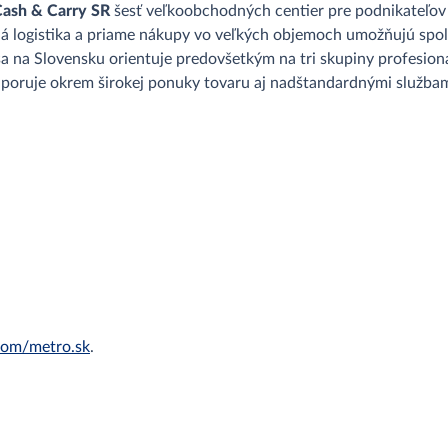
sh & Carry SR
šesť veľkoobchodných centier pre podnikateľov
lá logistika a priame nákupy vo veľkých objemoch umožňujú spo
na Slovensku orientuje predovšetkým na tri skupiny profesion
dporuje okrem širokej ponuky tovaru aj nadštandardnými službam
om/metro.sk
.