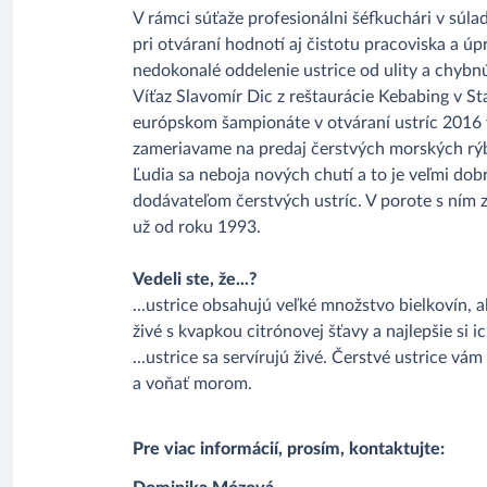
V rámci súťaže profesionálni šéfkuchári v súla
pri otváraní hodnotí aj čistotu pracoviska a úp
nedokonalé oddelenie ustrice od ulity a chybnú
Víťaz Slavomír Dic z reštaurácie Kebabing v S
európskom šampionáte v otváraní ustríc 2016 
zameriavame na predaj čerstvých morských rýb
Ľudia sa neboja nových chutí a to je veľmi do
dodávateľom čerstvých ustríc. V porote s ním z
už od roku 1993.
Vedeli ste, že...?
...ustrice obsahujú veľké množstvo bielkovín, a
živé s kvapkou citrónovej šťavy a najlepšie s
...ustrice sa servírujú živé. Čerstvé ustrice v
a voňať morom.
Pre viac informácií, prosím, kontaktujte: