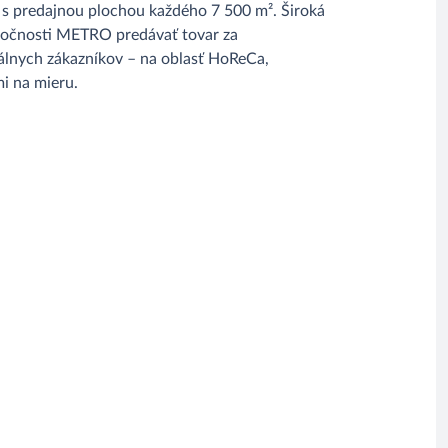
 s predajnou plochou každého 7 500 m². Široká
ločnosti METRO predávať tovar za
álnych zákazníkov – na oblasť HoReCa,
i na mieru.