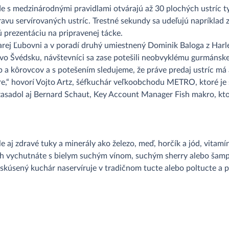
de s medzinárodnými pravidlami otvárajú až 30 plochých ustríc t
ravu servírovaných ustríc. Trestné sekundy sa udeľujú napríklad z
 prezentáciu na pripravenej tácke.
tarej Ľubovni a v poradí druhý umiestnený Dominik Baloga z Harl
vo Švédsku, návštevníci sa zase potešili neobvyklému gurmánsk
 a kôrovcov a s potešením sledujeme, že práve predaj ustríc má
bre,“ hovorí Vojto Artz, šéfkuchár veľkoobchodu METRO, ktoré je
asadol aj Bernard Schaut, Key Account Manager Fish makro, ktorý
le aj zdravé tuky a minerály ako železo, meď, horčík a jód, vitam
i ich vychutnáte s bielym suchým vínom, suchým sherry alebo ša
ám skúsený kuchár naservíruje v tradičnom tucte alebo poltucte a p