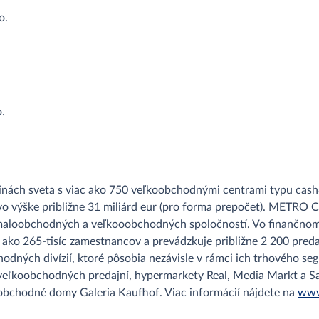
o.
.
inách sveta s viac ako 750 veľkoobchodnými centrami typu cash&
o výške približne 31 miliárd eur (pro forma prepočet). METRO 
maloobchodných a veľkooobchodných spoločností. Vo finančnom 
c ako 265-tisíc zamestnancov a prevádzkuje približne 2 200 preda
obchodných divízií, ktoré pôsobia nezávisle v rámci ich trhovéh
veľkoobchodných predajní, hypermarkety Real, Media Markt a Sa
obchodné domy Galeria Kaufhof. Viac informácií nájdete na
www