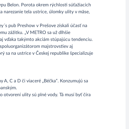
ypu Belon. Porota okrem rýchlosti súťažiacich
a narezanie tela ustrice, úlomky ulity v mäse,
ey´s pub Preshow v Prešove získali účasť na
emu zážitku. „V METRO sa už dlhšie
 aj vďaka takýmto akciám stúpajúcu tendenciu.
 spoluorganizátorom majstrovstiev aj
 sa na ustrice v Českej republike špecializuje
íny A, C a D či viaceré „Béčka“. Konzumujú sa
mpanským.
o otvorení ulity sú plné vody. Tá musí byť číra