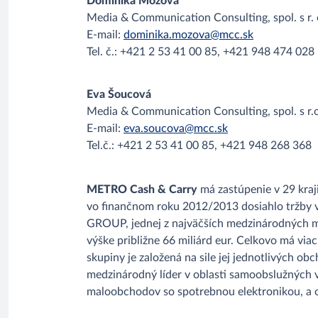
Dominika Mózová
Media & Communication Consulting, spol. s r. 
E-mail:
dominika.mozova@mcc.sk
Tel. č.: +421 2 53 41 00 85, +421 948 474 028
Eva Šoucová
Media & Communication Consulting, spol. s r.o
E-mail:
eva.soucova@mcc.sk
Tel.č.: +421 2 53 41 00 85, +421 948 268 368
METRO Cash & Carry
má zastúpenie v 29 kraj
vo finančnom roku 2012/2013 dosiahlo tržby v
GROUP, jednej z najväčších medzinárodných 
výške približne 66 miliárd eur. Celkovo má via
skupiny je založená na sile jej jednotlivých 
medzinárodný líder v oblasti samoobslužných 
maloobchodov so spotrebnou elektronikou, a 