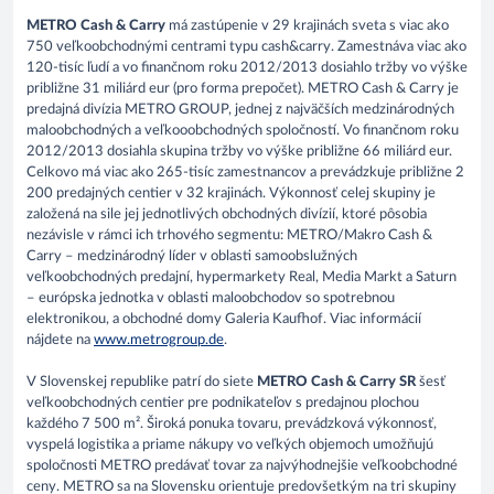
METRO Cash & Carry
má zastúpenie v 29 krajinách sveta s viac ako
750 veľkoobchodnými centrami typu cash&carry. Zamestnáva viac ako
120-tisíc ľudí a vo finančnom roku 2012/2013 dosiahlo tržby vo výške
približne 31 miliárd eur (pro forma prepočet). METRO Cash & Carry je
predajná divízia METRO GROUP, jednej z najväčších medzinárodných
maloobchodných a veľkooobchodných spoločností. Vo finančnom roku
2012/2013 dosiahla skupina tržby vo výške približne 66 miliárd eur.
Celkovo má viac ako 265-tisíc zamestnancov a prevádzkuje približne 2
200 predajných centier v 32 krajinách. Výkonnosť celej skupiny je
založená na sile jej jednotlivých obchodných divízií, ktoré pôsobia
nezávisle v rámci ich trhového segmentu: METRO/Makro Cash &
Carry – medzinárodný líder v oblasti samoobslužných
veľkoobchodných predajní, hypermarkety Real, Media Markt a Saturn
– európska jednotka v oblasti maloobchodov so spotrebnou
elektronikou, a obchodné domy Galeria Kaufhof. Viac informácií
nájdete na
www.metrogroup.de
.
V Slovenskej republike patrí do siete
METRO Cash & Carry SR
šesť
veľkoobchodných centier pre podnikateľov s predajnou plochou
každého 7 500 m². Široká ponuka tovaru, prevádzková výkonnosť,
vyspelá logistika a priame nákupy vo veľkých objemoch umožňujú
spoločnosti METRO predávať tovar za najvýhodnejšie veľkoobchodné
ceny. METRO sa na Slovensku orientuje predovšetkým na tri skupiny