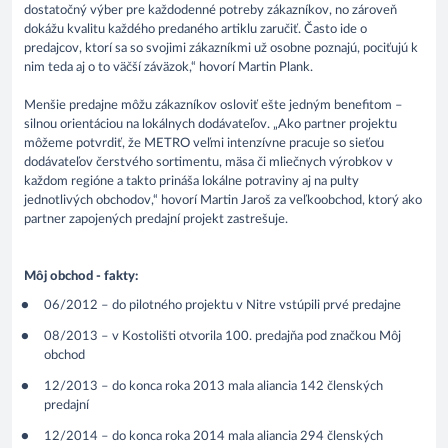
dostatočný výber pre každodenné potreby zákazníkov, no zároveň
dokážu kvalitu každého predaného artiklu zaručiť. Často ide o
predajcov, ktorí sa so svojimi zákazníkmi už osobne poznajú, pociťujú k
nim teda aj o to väčší záväzok,“ hovorí Martin Plank.
Menšie predajne môžu zákazníkov osloviť ešte jedným benefitom –
silnou orientáciou na lokálnych dodávateľov. „Ako partner projektu
môžeme potvrdiť, že METRO veľmi intenzívne pracuje so sieťou
dodávateľov čerstvého sortimentu, mäsa či mliečnych výrobkov v
každom regióne a takto prináša lokálne potraviny aj na pulty
jednotlivých obchodov,“ hovorí Martin Jaroš za veľkoobchod, ktorý ako
partner zapojených predajní projekt zastrešuje.
Môj obchod - fakty:
06/2012 – do pilotného projektu v Nitre vstúpili prvé predajne
08/2013 – v Kostolišti otvorila 100. predajňa pod značkou Môj
obchod
12/2013 – do konca roka 2013 mala aliancia 142 členských
predajní
12/2014 – do konca roka 2014 mala aliancia 294 členských