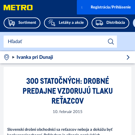
Registrácia/Prihlásenie
Sortiment
Letáky a akcie
Distribúcia
Ivanka pri Dunaji
300 STATOČNÝCH: DROBNÉ
PREDAJNE VZDORUJÚ TLAKU
REŤAZCOV
10. február 2015
Slovenskí drobní obchodníci sa reťazcov neboja a dokážu byť