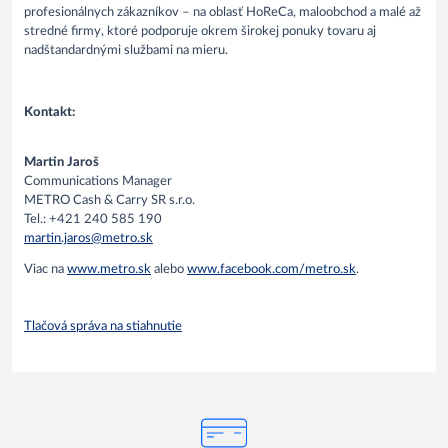
profesionálnych zákazníkov – na oblasť HoReCa, maloobchod a malé až
stredné firmy, ktoré podporuje okrem širokej ponuky tovaru aj
nadštandardnými službami na mieru.
Kontakt:
Martin Jaroš
Communications Manager
METRO Cash & Carry SR s.r.o.
Tel.: +421 240 585 190
martin.jaros@metro.sk
Viac na
www.metro.sk
alebo
www.facebook.com/metro.sk
.
Tlačová správa na stiahnutie