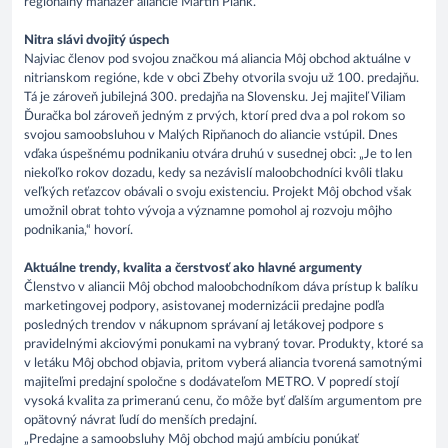
regionálny manažér aliancie Martin Plank.
Nitra slávi dvojitý úspech
Najviac členov pod svojou značkou má aliancia Môj obchod aktuálne v
nitrianskom regióne, kde v obci Zbehy otvorila svoju už 100. predajňu.
Tá je zároveň jubilejná 300. predajňa na Slovensku. Jej majiteľ Viliam
Ďuračka bol zároveň jedným z prvých, ktorí pred dva a pol rokom so
svojou samoobsluhou v Malých Ripňanoch do aliancie vstúpil. Dnes
vďaka úspešnému podnikaniu otvára druhú v susednej obci: „Je to len
niekoľko rokov dozadu, kedy sa nezávislí maloobchodníci kvôli tlaku
veľkých reťazcov obávali o svoju existenciu. Projekt Môj obchod však
umožnil obrat tohto vývoja a významne pomohol aj rozvoju môjho
podnikania,“ hovorí.
Aktuálne trendy, kvalita a čerstvosť ako hlavné argumenty
Členstvo v aliancii Môj obchod maloobchodníkom dáva prístup k balíku
marketingovej podpory, asistovanej modernizácii predajne podľa
posledných trendov v nákupnom správaní aj letákovej podpore s
pravidelnými akciovými ponukami na vybraný tovar. Produkty, ktoré sa
v letáku Môj obchod objavia, pritom vyberá aliancia tvorená samotnými
majiteľmi predajní spoločne s dodávateľom METRO. V popredí stojí
vysoká kvalita za primeranú cenu, čo môže byť ďalším argumentom pre
opätovný návrat ľudí do menších predajní.
„Predajne a samoobsluhy Môj obchod majú ambíciu ponúkať