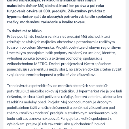
konkurencieschopní. Príkladom je aliancia nezávislých
maloobchodníkov Môj obchod, ktorá len po dva a pol roku
fungovania otvára už 300. predajňu. Zákazníkov privádza z
hypermarketov späť do obecných potravín vďaka sile spoločnej
značky, modernému zariadeniu a kvalite tovaru.
To dobré máte blízko.
Práve pod týmto heslom vznikla sieť predajní Môj obchod, ktorá
združuje nezávislých majiteľov obchodov s potravinami a rozličným
tovarom po celom Slovensku. Projekt poskytuje drobným regionálnym
i mestským predajniam balík podpory založený na ucelenej identite,
výhodnej ponuke tovarov a aktívnej obchodnej spolupráci s
veľkoobchodom METRO. Drobní predajcovia si týmto spôsobom
ponechávajú suverenitu a nezávislosť, no zároveň dokážu citeľne zvýšiť
svoju konkurencieschopnosť a prilákať viac zákazníkov.
Trend návratu spotrebiteľov do menších obecných samoobslúh
potvrdzujú už niekoľko rokov aj štatistiky. „Hypermarket nie je pre ľudí
riešením, ak chcú kúpiť pečivo na raňajky, čerstvú zeleninu, alebo sa len
zásobiť na nedeľný obed. Projekt Môj obchod umožňuje drobným
podnikateľom ťažiť z našich skúseností a ponúknuť zákazníkom pod
známou značkou modernú predajňu s atraktívnym sortimentom, kde
budú radi zas a znova nakupovať. Funguje to a veľkú spokojnosť s
výsledkami prejavujú tak zákazníci, ako aj obchodníci,“ hovorí