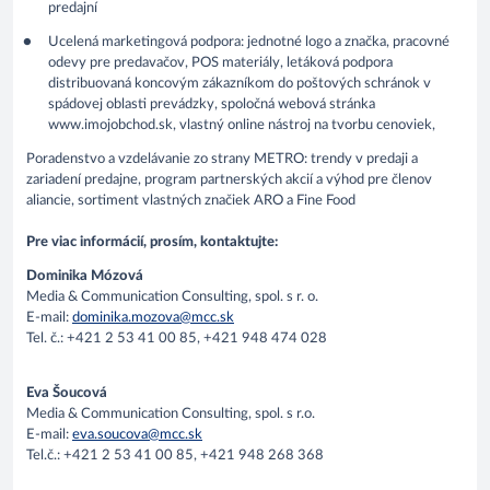
predajní
Ucelená marketingová podpora: jednotné logo a značka, pracovné
odevy pre predavačov, POS materiály, letáková podpora
distribuovaná koncovým zákazníkom do poštových schránok v
spádovej oblasti prevádzky, spoločná webová stránka
www.imojobchod.sk, vlastný online nástroj na tvorbu cenoviek,
Poradenstvo a vzdelávanie zo strany METRO: trendy v predaji a
zariadení predajne, program partnerských akcií a výhod pre členov
aliancie, sortiment vlastných značiek ARO a Fine Food
Pre viac informácií, prosím, kontaktujte:
Dominika Mózová
Media & Communication Consulting, spol. s r. o.
E-mail:
dominika.mozova@mcc.sk
Tel. č.: +421 2 53 41 00 85, +421 948 474 028
Eva Šoucová
Media & Communication Consulting, spol. s r.o.
E-mail:
eva.soucova@mcc.sk
Tel.č.: +421 2 53 41 00 85, +421 948 268 368