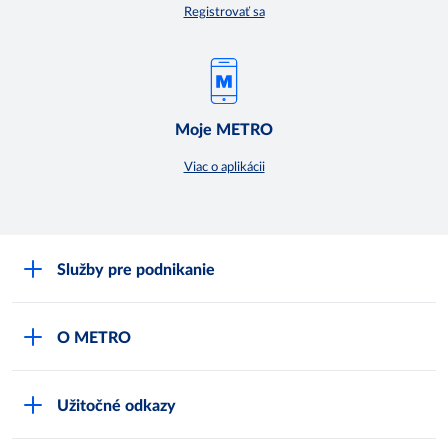
Registrovať sa
Moje METRO
Viac o aplikácii
Služby pre podnikanie
Môj obchod
O METRO
Karty bezpečnostných údajov
Čo je METRO
METRO platobná karta
Užitočné odkazy
Kariéra
Privátne značky