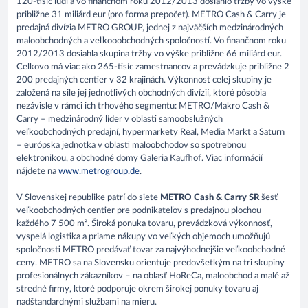
120-tisíc ľudí a vo finančnom roku 2012/2013 dosiahlo tržby vo výške
približne 31 miliárd eur (pro forma prepočet). METRO Cash & Carry je
predajná divízia METRO GROUP, jednej z najväčších medzinárodných
maloobchodných a veľkooobchodných spoločností. Vo finančnom roku
2012/2013 dosiahla skupina tržby vo výške približne 66 miliárd eur.
Celkovo má viac ako 265-tisíc zamestnancov a prevádzkuje približne 2
200 predajných centier v 32 krajinách. Výkonnosť celej skupiny je
založená na sile jej jednotlivých obchodných divízií, ktoré pôsobia
nezávisle v rámci ich trhového segmentu: METRO/Makro Cash &
Carry – medzinárodný líder v oblasti samoobslužných
veľkoobchodných predajní, hypermarkety Real, Media Markt a Saturn
– európska jednotka v oblasti maloobchodov so spotrebnou
elektronikou, a obchodné domy Galeria Kaufhof. Viac informácií
nájdete na
www.metrogroup.de
.
V Slovenskej republike patrí do siete
METRO Cash & Carry SR
šesť
veľkoobchodných centier pre podnikateľov s predajnou plochou
každého 7 500 m². Široká ponuka tovaru, prevádzková výkonnosť,
vyspelá logistika a priame nákupy vo veľkých objemoch umožňujú
spoločnosti METRO predávať tovar za najvýhodnejšie veľkoobchodné
ceny. METRO sa na Slovensku orientuje predovšetkým na tri skupiny
profesionálnych zákazníkov – na oblasť HoReCa, maloobchod a malé až
stredné firmy, ktoré podporuje okrem širokej ponuky tovaru aj
nadštandardnými službami na mieru.