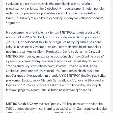
svoju pozíciu partnera nezávislého podnikania a zintenzívňuje
prozákaznícky prístup. Nový obchodný model znamená nielen ponuky
najlepšie zodpovedajúce potrebám zákazníkov, ale predovšetkým
tvrdšiu súťaž a tým aj celkovo výhodnejšie ceny vo veľkoobchodnom
segmente.
Na zdôraznenie orientácie na klientov METRO zároveň predstavilo
novú značku
VY & METRO
, ktorou sa bude zákazníkom prihovárať.
„METRO je spoločnosť flexibilne reagujúca na vývoj trhu a posledné
roky sa u nás nesú v znamení posunu od tradičného biznis modelu k
novým predajným kanálom. Predovšetkým je to dynamický rozvoj
METRO Distribúcie, angažovanie obchodných tímov, či online predaj,“
vysvetľuje komunikačný manažérMartin Jaroš. „V ostatných rokoch
sme sa snažili vytvoriť obsah novej značky – reálne ukázať, že sa
zdokonaľujeme pre našich zákazníkov. Dnes tento obsah môžeme
podčiarknuť práve zavedením brandu VY & METRO,“ dodáva riaditeľka
pre komunikáciu značky Marcela Syrovátková. Vynovené žlto-modré
logo sa od 12. marca prihovára zákazníkom z billboardov, akciových
letákov, plagátov a postupne sa bude nasadzovať aj do médií.
METRO Cash & Carry
má zastúpenie v 29 krajinách sveta s viac ako
750 veľkoobchodnými centrami typu cash&carry. Zamestnáva viac ako