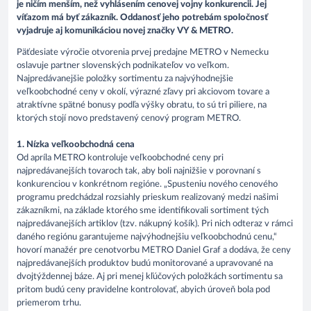
je ničím menším, než vyhlásením cenovej vojny konkurencii. Jej
víťazom má byť zákazník. Oddanosť jeho potrebám spoločnosť
vyjadruje aj komunikáciou novej značky VY & METRO.
Päťdesiate výročie otvorenia prvej predajne METRO v Nemecku
oslavuje partner slovenských podnikateľov vo veľkom.
Najpredávanejšie položky sortimentu za najvýhodnejšie
veľkoobchodné ceny v okolí, výrazné zľavy pri akciovom tovare a
atraktívne spätné bonusy podľa výšky obratu, to sú tri piliere, na
ktorých stojí novo predstavený cenový program METRO.
1. Nízka veľkoobchodná cena
Od apríla METRO kontroluje veľkoobchodné ceny pri
najpredávanejších tovaroch tak, aby boli najnižšie v porovnaní s
konkurenciou v konkrétnom regióne. „Spusteniu nového cenového
programu predchádzal rozsiahly prieskum realizovaný medzi našimi
zákazníkmi, na základe ktorého sme identifikovali sortiment tých
najpredávanejších artiklov (tzv. nákupný košík). Pri nich odteraz v rámci
daného regiónu garantujeme najvýhodnejšiu veľkoobchodnú cenu,“
hovorí manažér pre cenotvorbu METRO Daniel Graf a dodáva, že ceny
najpredávanejších produktov budú monitorované a upravované na
dvojtýždennej báze. Aj pri menej kľúčových položkách sortimentu sa
pritom budú ceny pravidelne kontrolovať, abyich úroveň bola pod
priemerom trhu.