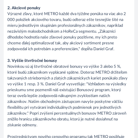
2. Akciové ponuky
Výrazné zľavy, ktoré METRO každé dva týždne ponúka na viac ako 2
000 položiek akciového tovaru, budú odteraz ešte tesnejšie šité na
mieru jednotlivým skupinám profesionálnych zákazníkov, napríklad
nezávislým maloobchodníkom a HoReCa segmentu. „Zákazníci
dlhodobo hodnotia naše zľavové ponuky pozitívne, my ich preto
chceme ďalej optimalizovať tak, aby akciový sortiment presne
zodpovedal ich potrebám a preferenciám,“ dopĺňa Daniel Graf.
3. Vyššie štvrťročné bonusy
Novinkou sú aj štvrťročné obratové bonusy vo výške 3 alebo 5 %,
ktoré budú zákazníkom vyplácané spätne. Doteraz METRO držiteľom
takzvaných strieborných a zlatých zákazníckych kariet ponúkalo zľavy
vo výške 1 resp. 3 %. Daniel Graf vysvetľuje: "Vzhľadom na výsledky
prieskumu sme pozmenili náš existujúci Bonusový program, ktorý
teraz oveľa lepšie zodpovedá nákupným zvyklostiam našich
zákazníkov. Našim obchodným zástupcom navyše poskytne väčšiu
flexibilitu pri vytváraní individuálnych podmienok pre jednotlivých
zákazníkov." Popri zvýšení percentuálnych bonusov METRO zároveň
znížilo hranicu zákazníkovho obratu, ktorú je nutné dosiahnuť na
získanie odmeny.
Prostredníctvom nového cenového programu tak METRO posilňuje