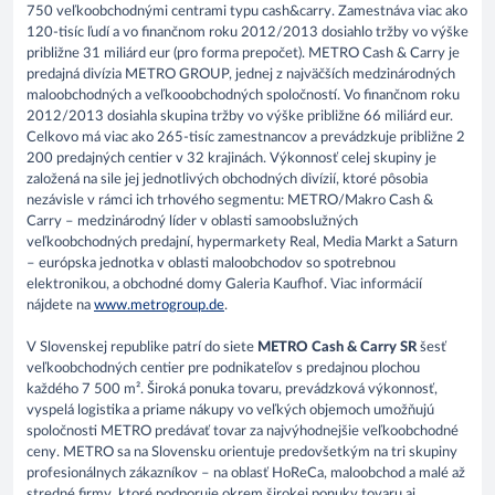
750 veľkoobchodnými centrami typu cash&carry. Zamestnáva viac ako
120-tisíc ľudí a vo finančnom roku 2012/2013 dosiahlo tržby vo výške
približne 31 miliárd eur (pro forma prepočet). METRO Cash & Carry je
predajná divízia METRO GROUP, jednej z najväčších medzinárodných
maloobchodných a veľkooobchodných spoločností. Vo finančnom roku
2012/2013 dosiahla skupina tržby vo výške približne 66 miliárd eur.
Celkovo má viac ako 265-tisíc zamestnancov a prevádzkuje približne 2
200 predajných centier v 32 krajinách. Výkonnosť celej skupiny je
založená na sile jej jednotlivých obchodných divízií, ktoré pôsobia
nezávisle v rámci ich trhového segmentu: METRO/Makro Cash &
Carry – medzinárodný líder v oblasti samoobslužných
veľkoobchodných predajní, hypermarkety Real, Media Markt a Saturn
– európska jednotka v oblasti maloobchodov so spotrebnou
elektronikou, a obchodné domy Galeria Kaufhof. Viac informácií
nájdete na
www.metrogroup.de
.
V Slovenskej republike patrí do siete
METRO Cash & Carry SR
šesť
veľkoobchodných centier pre podnikateľov s predajnou plochou
každého 7 500 m². Široká ponuka tovaru, prevádzková výkonnosť,
vyspelá logistika a priame nákupy vo veľkých objemoch umožňujú
spoločnosti METRO predávať tovar za najvýhodnejšie veľkoobchodné
ceny. METRO sa na Slovensku orientuje predovšetkým na tri skupiny
profesionálnych zákazníkov – na oblasť HoReCa, maloobchod a malé až
stredné firmy, ktoré podporuje okrem širokej ponuky tovaru aj