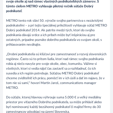
svoje okolie aj nad rámec vlastných podnikateľských zámerov. S
týmto cieľom METRO vyhlasuje pilotný ročník súťaže Dobrý
podnikateľ.
METRO tento rok slávi 50. výročie svojho partnerstva s nezávislými
podnikateľmi – a pri tejto špeciálnej príležitosti vyhlasuje súťaž METRO
Dobrý podnikateľ 2014. Ak patríte medzi tých, ktorí do svojho
podnikania dávajú srdce a ich príbeh môže byť inšpiráciou aj pre
ostatných, prípadne poznáte dobrého podnikateľa vo svojom okolí, s
prihlasovaním neváhajte.
„Drobní podnikatelia sú kľúčoví pre zamestnanosť a rozvoj slovenských
regiónov. Často sú to pritom ľudia, ktorí nad rámec svojho podnikania
robia aj niečo navyše pre svoje okolie, obec, komunitu. Vážime si
všetkých, ktorí si vedia nájsť čas zastaviť sa a rozhliadnuť, čo ich
susedia a ich región potrebuje. Súťažou METRO Dobrý podnikateľ
chceme zviditeľniť ich prácu, pomôcť im v ich úsilí a dať im najavo, že v
tom nie sú sami,“ hovorí Martin Jaroš, communications manager
METRO.
Do súťaže, ktorej hlavnou výhrouje suma 5.000 € a veľký mediálny
priestor pre víťazného Dobrého podnikateľa, sa môže prihlásiť alebo
byť nominovaný každý bezúhonný podnikateľ či majiteľ firmy do 30
zamestnancov pôsobiaci na území Slovenska.