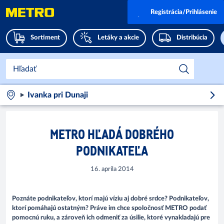
Registrácia/Prihlásenie
Sortiment
Letáky a akcie
Distribúcia
Ivanka pri Dunaji
METRO HĽADÁ DOBRÉHO
PODNIKATEĽA
16. apríla 2014
Poznáte podnikateľov, ktorí majú víziu aj dobré srdce? Podnikateľov,
ktorí pomáhajú ostatným? Práve im chce spoločnosť METRO podať
pomocnú ruku, a zároveň ich odmeniť za úsilie, ktoré vynakladajú pre