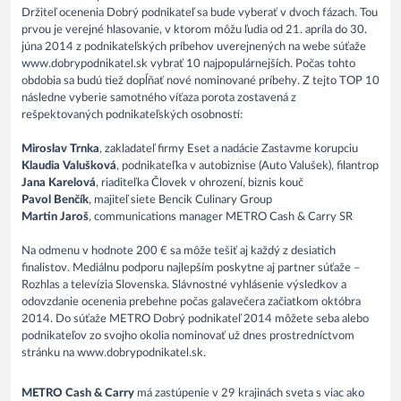
Držiteľ ocenenia Dobrý podnikateľ sa bude vyberať v dvoch fázach. Tou
prvou je verejné hlasovanie, v ktorom môžu ľudia od 21. apríla do 30.
júna 2014 z podnikateľských príbehov uverejnených na webe súťaže
www.dobrypodnikatel.sk vybrať 10 najpopulárnejších. Počas tohto
obdobia sa budú tiež dopĺňať nové nominované príbehy. Z tejto TOP 10
následne vyberie samotného víťaza porota zostavená z
rešpektovaných podnikateľských osobností:
Miroslav Trnka
, zakladateľ firmy Eset a nadácie Zastavme korupciu
Klaudia Valušková
, podnikateľka v autobiznise (Auto Valušek), filantrop
Jana Karelová
, riaditeľka Človek v ohrození, biznis kouč
Pavol Benčík
, majiteľ siete Bencik Culinary Group
Martin Jaroš
, communications manager METRO Cash & Carry SR
Na odmenu v hodnote 200 € sa môže tešiť aj každý z desiatich
finalistov. Mediálnu podporu najlepším poskytne aj partner súťaže –
Rozhlas a televízia Slovenska. Slávnostné vyhlásenie výsledkov a
odovzdanie ocenenia prebehne počas galavečera začiatkom októbra
2014. Do súťaže METRO Dobrý podnikateľ 2014 môžete seba alebo
podnikateľov zo svojho okolia nominovať už dnes prostredníctvom
stránku na www.dobrypodnikatel.sk.
METRO Cash & Carry
má zastúpenie v 29 krajinách sveta s viac ako