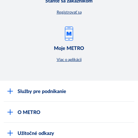
Staňte sa zákazníkom
Registrovať sa
Moje METRO
Viac o aplikácii
Služby pre podnikanie
Môj obchod
O METRO
Karty bezpečnostných údajov
Čo je METRO
METRO platobná karta
Užitočné odkazy