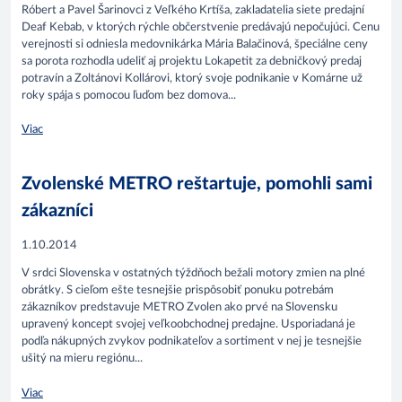
Róbert a Pavel Šarinovci z Veľkého Krtíša, zakladatelia siete predajní
Deaf Kebab, v ktorých rýchle občerstvenie predávajú nepočujúci. Cenu
verejnosti si odniesla medovnikárka Mária Balačinová, špeciálne ceny
sa porota rozhodla udeliť aj projektu Lokapetit za debničkový predaj
potravín a Zoltánovi Kollárovi, ktorý svoje podnikanie v Komárne už
roky spája s pomocou ľuďom bez domova...
Viac
Zvolenské METRO reštartuje, pomohli sami
zákazníci
1.10.2014
V srdci Slovenska v ostatných týždňoch bežali motory zmien na plné
obrátky. S cieľom ešte tesnejšie prispôsobiť ponuku potrebám
zákazníkov predstavuje METRO Zvolen ako prvé na Slovensku
upravený koncept svojej veľkoobchodnej predajne. Usporiadaná je
podľa nákupných zvykov podnikateľov a sortiment v nej je tesnejšie
ušitý na mieru regiónu...
Viac