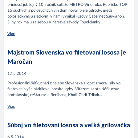
priniesol jubilejný 10. ročník súťaže METRO Víno roka. Rebríčku TOP
15 suchých a polosuchých vín dominovali biele odrody, medzi
polosladkými a sladkými vínami vynikal ružový Cabernet Sauvignon.
Silný rok majú za sebou Vinárstve závody Topoľčianky...
Viac
Majstrom Slovenska vo filetovaní lososa je
Maročan
17.5.2014
Profesionálni šéfkuchári z celého Slovenska si opäť zmerali sily vo
filetovaní vyše päťkilovej nórskej ryby. Víťazom sa stal šéfkuchár
bratislavskej reštaurácie Benihana, Khalil Chrif Tribak...
Viac
Súboj vo filetovaní lososa a veľká grilovačka
6.5.2014