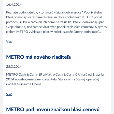
16.4.2014
Poznáte podnikateľov, ktorí majú víziu aj dobré srdce? Podnikateľov,
ktorí pomáhajú ostatným? Práve im chce spoločnosť METRO podať
pomocnú ruku, a zároveň ich odmeniť za úsilie, ktoré vynakladajú pre
svoje okolie aj nad rámec vlastných podnikateľských zámerov. S týmto
cieľom METRO vyhlasuje pilotný ročník súťaže Dobrý podnikateľ...
Viac
METRO má nového riaditeľa
25.3.2014
METRO Cash & Carry SR a Makro Cash & Carry ČR majú od 1. apríla
2014 nového generálneho riaditeľa. Stal sa ním súčasný operačný
riaditeľ Guillaume Chêne...
Viac
METRO pod novou značkou hlási cenovú