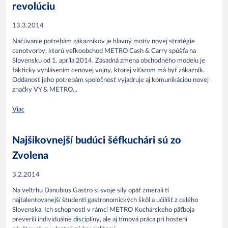
revolúciu
13.3.2014
Načúvanie potrebám zákazníkov je hlavný motív novej stratégie
cenotvorby, ktorú veľkoobchod METRO Cash & Carry spúšťa na
Slovensku od 1. apríla 2014. Zásadná zmena obchodného modelu je
fakticky vyhlásením cenovej vojny, ktorej víťazom má byť zákazník.
Oddanosť jeho potrebám spoločnosť vyjadruje aj komunikáciou novej
značky VY & METRO...
Viac
Najšikovnejší budúci šéfkuchári sú zo
Zvolena
3.2.2014
Na veľtrhu Danubius Gastro si svoje sily opäť zmerali tí
najtalentovanejší študenti gastronomických škôl a učilíšť z celého
Slovenska. Ich schopnosti v rámci METRO Kuchárskeho päťboja
preverili individuálne disciplíny, ale aj tímová práca pri hostení