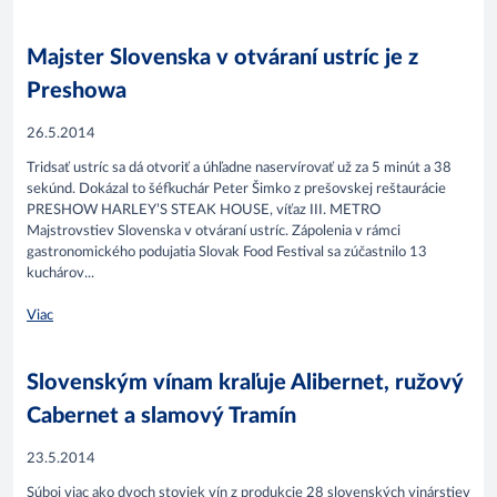
Majster Slovenska v otváraní ustríc je z
Preshowa
26.5.2014
Tridsať ustríc sa dá otvoriť a úhľadne naservírovať už za 5 minút a 38
sekúnd. Dokázal to šéfkuchár Peter Šimko z prešovskej reštaurácie
PRESHOW HARLEY’S STEAK HOUSE, víťaz III. METRO
Majstrovstiev Slovenska v otváraní ustríc. Zápolenia v rámci
gastronomického podujatia Slovak Food Festival sa zúčastnilo 13
kuchárov...
Viac
Slovenským vínam kraľuje Alibernet, ružový
Cabernet a slamový Tramín
23.5.2014
Súboj viac ako dvoch stoviek vín z produkcie 28 slovenských vinárstiev