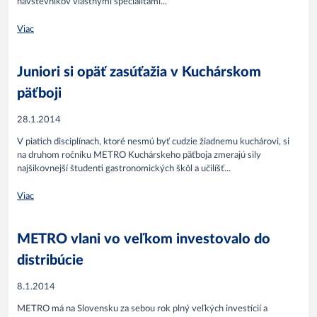
návštevníkov vlastnými špecialitami...
Viac
Juniori si opäť zasúťažia v Kuchárskom
päťboji
28.1.2014
V piatich disciplínach, ktoré nesmú byť cudzie žiadnemu kuchárovi, si
na druhom ročníku METRO Kuchárskeho päťboja zmerajú sily
najšikovnejší študenti gastronomických škôl a učilíšť...
Viac
METRO vlani vo veľkom investovalo do
distribúcie
8.1.2014
METRO má na Slovensku za sebou rok plný veľkých investícií a