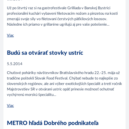
Už po štvrtý raz si na gastrofestivale Grilliada v Banskej Bystrici
profesionálni kuchári vybavení filetovacím nožom a pinzetou na kosti
zmerajú svoje sily vo filetovaní čerstvých päťkilových lososov.
Následne ich priamo v grillaréne ugrilujú aj pre vaše potešenie...
Viac
Budú sa otvárať stovky ustríc
5.5.2014
Chuťové poháriky návštevníkov Bratislavského hradu 22.-25. mája už
tradične pošteklí Slovak Food Festival. Chýbať nebude to najlepšie zo
slovenských regiónov, ale ani výber exotickejších špecialít a tretí ročník
Majstrovstiev SR v otváraní ustríc opäť prinesie možnosť ochutnať
vychýrenú morskú špecialitu...
Viac
METRO hľadá Dobrého podnikateľa