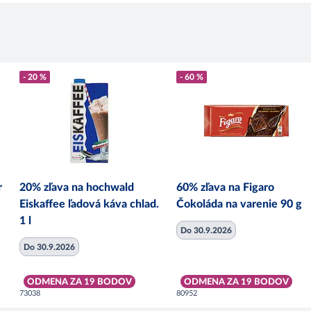
- 20 %
- 60 %
r
20% zľava na hochwald
60% zľava na Figaro
Eiskaffee ľadová káva chlad.
Čokoláda na varenie 90 g
1 l
Do 30.9.2026
Do 30.9.2026
ODMENA ZA 19 BODOV
ODMENA ZA 19 BODOV
73038
80952