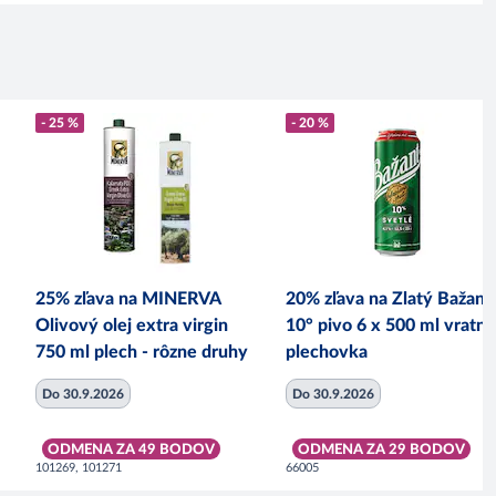
- 25 %
- 20 %
25% zľava na MINERVA
20% zľava na Zlatý Bažant
Olivový olej extra virgin
10° pivo 6 x 500 ml vratná
750 ml plech - rôzne druhy
plechovka
Do 30.9.2026
Do 30.9.2026
ODMENA ZA 49 BODOV
ODMENA ZA 29 BODOV
101269, 101271
66005