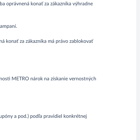
oba oprávnená konať za zákazníka výhradne
kampaní.
ená konať za zákazníka má právo zablokovať
čnosti METRO nárok na získanie vernostných
upóny a pod.) podľa pravidiel konkrétnej