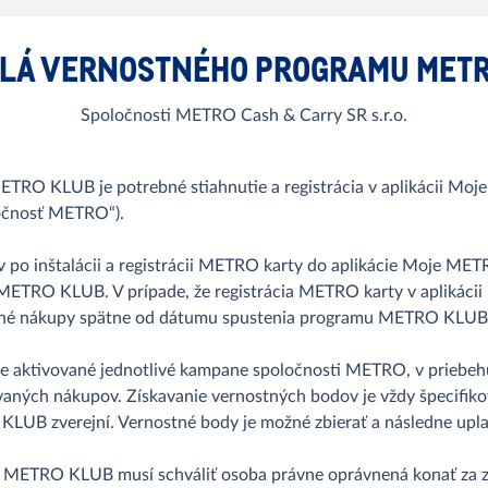
DLÁ VERNOSTNÉHO PROGRAMU METR
Spoločnosti METRO Cash & Carry SR s.r.o.
TRO KLUB je potrebné stiahnutie a registrácia v aplikácii Moj
ločnosť METRO“).
ov po inštalácii a registrácii METRO karty do aplikácie Moje ME
 METRO KLUB. V prípade, že registrácia METRO karty v aplikácii
nané nákupy spätne od dátumu spustenia programu METRO KLUB
aktivované jednotlivé kampane spoločnosti METRO, v priebehu 
aných nákupov. Získavanie vernostných bodov je vždy špecifiko
B zverejní. Vernostné body je možné zbierať a následne uplat
METRO KLUB musí schváliť osoba právne oprávnená konať za záka