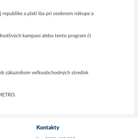
epublike a platí iba pri osobnom nákupe a
notlivých kampaní alebo tento program či
žieb zákazníkom veľkoobchodných stredísk
 METRO.
Kontakty