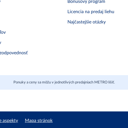
O
Bonusový program
Licencia na predaj liehu
Najčastejšie otázky
ľov
v
 zodpovednosť
Ponuky a ceny sa môžu v jednotlivých predajniach METRO líšiť.
e aspekty
Mapa stránok