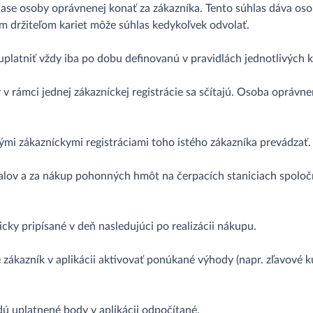
ase osoby oprávnenej konať za zákazníka. Tento súhlas dáva os
m držiteľom kariet môže súhlas kedykoľvek odvolať.
uplatniť vždy iba po dobu definovanú v pravidlách jednotlivých 
v rámci jednej zákazníckej registrácie sa sčítajú. Osoba oprávn
ými zákazníckymi registráciami toho istého zákazníka prevádzať.
alov a za nákup pohonných hmôt na čerpacích staniciach spolo
y pripísané v deň nasledujúci po realizácii nákupu.
zákazník v aplikácii aktivovať ponúkané výhody (napr. zľavové k
ú uplatnené body v aplikácii odpočítané.