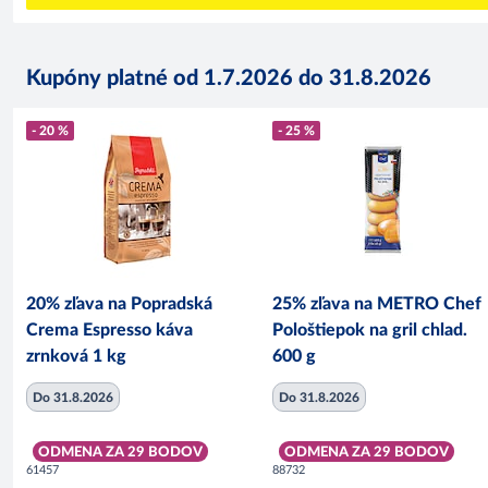
Kupóny platné od 1.7.2026 do 31.8.2026
- 20 %
- 25 %
20% zľava na Popradská
25% zľava na METRO Chef
Crema Espresso káva
Pološtiepok na gril chlad.
zrnková 1 kg
600 g
Do 31.8.2026
Do 31.8.2026
ODMENA ZA 29 BODOV
ODMENA ZA 29 BODOV
61457
88732